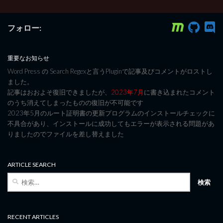
フォロー:
重要なお知らせ
Word Press の Search Regexと言うPluginで記事及びコメントがロストし
ました。
記事はおおよそ復旧できましたが、
2023年7月
に書き込まれたコメント
のうち消えてしまったものの復旧が不可能です
2023年5月のルート証明書の更新プログラムのインストールチェックに
不具合があり、インストールに成功してもエラーが表示される問題があ
りましたのでファイルを差し替えました
ARTICLE SEARCH
検
索:
RECENT ARTICLES