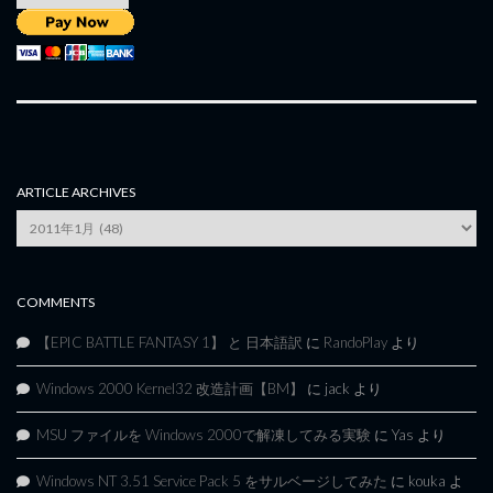
ARTICLE ARCHIVES
Article
Archives
COMMENTS
【EPIC BATTLE FANTASY 1】 と 日本語訳
に
RandoPlay
より
Windows 2000 Kernel32 改造計画【BM】
に
jack
より
MSU ファイルを Windows 2000で解凍してみる実験
に
Yas
より
Windows NT 3.51 Service Pack 5 をサルベージしてみた
に
kouka
よ