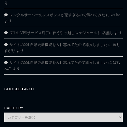
り
レンタルサーバーのレスポンスが悪すぎるので調べてみた
に
kouka
より
DTI の VPSサービス終了に伴う引っ越しスケジュール
に
名無し
より
サイトのSSL自動更新機能を入れ忘れてたので導入しました
に
通り
すがり
より
サイトのSSL自動更新機能を入れ忘れてたので導入しました
に
ぱち
んこ
より
GOOGLE SEARCH
CATEGORY
category