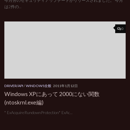
今月分のセキュリティアップデートがリリースされました。 今月
は2件の...
0
DRIVER/API
/
WINDOWS全般
2011年1月12日
Windows XPにあって 2000にない関数
(ntoskrnl.exe編)
* ExAcquireRundownProtection* ExAc...