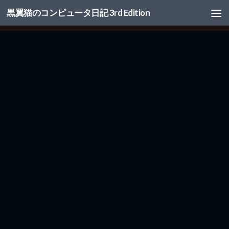
黒翼猫のコンピュータ日記 3rd Edition
コンテンツへスキップ