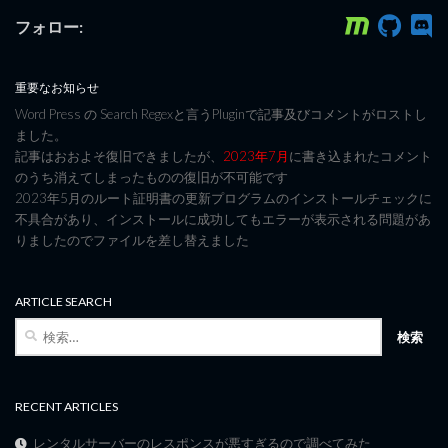
フォロー:
重要なお知らせ
Word Press の Search Regexと言うPluginで記事及びコメントがロストし
ました。
記事はおおよそ復旧できましたが、
2023年7月
に書き込まれたコメント
のうち消えてしまったものの復旧が不可能です
2023年5月のルート証明書の更新プログラムのインストールチェックに
不具合があり、インストールに成功してもエラーが表示される問題があ
りましたのでファイルを差し替えました
ARTICLE SEARCH
検
索:
RECENT ARTICLES
レンタルサーバーのレスポンスが悪すぎるので調べてみた