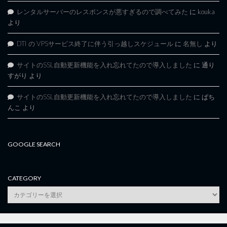
レンタルサーバーのレスポンスが悪すぎるので調べてみた
に
kouka
より
DTI の VPSサービス終了に伴う引っ越しスケジュール
に
名無し
より
サイトのSSL自動更新機能を入れ忘れてたので導入しました
に
通り
すがり
より
サイトのSSL自動更新機能を入れ忘れてたので導入しました
に
ぱち
んこ
より
GOOGLE SEARCH
CATEGORY
category