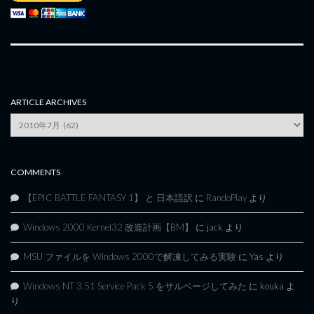
ARTICLE ARCHIVES
Article
Archives
COMMENTS
【EPIC BATTLE FANTASY 1】 と 日本語訳
に
RandoPlay
より
Windows 2000 Kernel32 改造計画【BM】
に
jack
より
MSU ファイルを Windows 2000で解凍してみる実験
に
Yas
より
Windows NT 3.51 Service Pack 5 をサルベージしてみた
に
kouka
よ
り