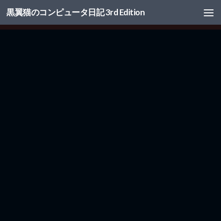
黒翼猫のコンピュータ日記 3rd Edition
コンテンツへスキップ