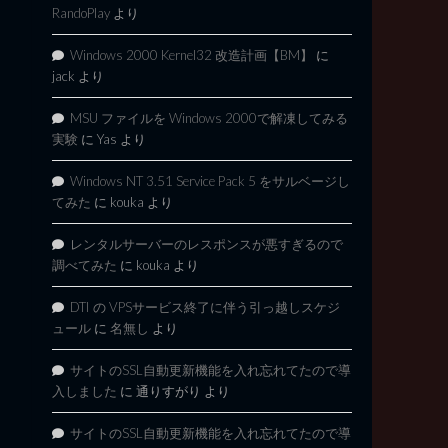
RandoPlay
より
Windows 2000 Kernel32 改造計画【BM】
に
jack
より
MSU ファイルを Windows 2000で解凍してみる
実験
に
Yas
より
Windows NT 3.51 Service Pack 5 をサルベージし
てみた
に
kouka
より
レンタルサーバーのレスポンスが悪すぎるので
調べてみた
に
kouka
より
DTI の VPSサービス終了に伴う引っ越しスケジ
ュール
に
名無し
より
サイトのSSL自動更新機能を入れ忘れてたので導
入しました
に
通りすがり
より
サイトのSSL自動更新機能を入れ忘れてたので導