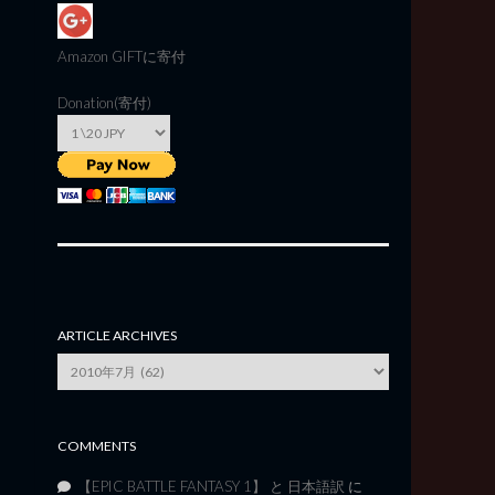
Amazon GIFT
に寄付
Donation(寄付)
ARTICLE ARCHIVES
Article
Archives
COMMENTS
【EPIC BATTLE FANTASY 1】 と 日本語訳
に