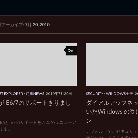
付アーカイブ:
7月 20, 2010
rd Edition
Windows 2000 tunes up blog
0
ET EXPLORER
/
時事NEWS
2010年7月20日
SECURITY
/
WINDOWS全般
2
ivがIE6/7のサポートきりまし
ダイアルアップネ
いだWindows 
ン
vがIE6とIE7のサポートを7/20のリニューア
ま...
デフォルトで、セキュリテ
無効になってる方も多いので.