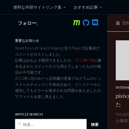
便利な外部サイトリンク集
おすすめ記事
コンテンツへスキップ
フォロー:
日
黒翼猫のコンピュータ日記 3
重要なお知らせ
Word Press の Search Regexと言うPluginで記事及び
コメントがロストしました。
記事はおおよそ復旧できましたが、
2023年7月
に書
き込まれたコメントのうち消えてしまったものの復
旧が不可能です
2023年5月のルート証明書の更新プログラムのイン
ストールチェックに不具合があり、インストールに
INTERN
成功してもエラーが表示される問題がありましたの
pix
でファイルを差し替えました
た
Pixi
ARTICLE SEARCH
ル後切り
検
索: