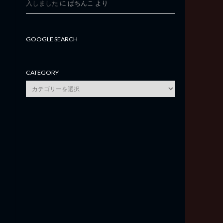
入しました
に
ぱちんこ
より
GOOGLE SEARCH
CATEGORY
category