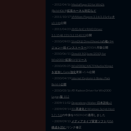
・2012/04/16
MediaPlayer10 for Win2k
(Build4069)拡張カーネル対応など
・2011/10/17
VMWare Playere 3.14/3.15パッチ
v3.14b
公開
・2011/04/23
AMD AHCI/RAID Driver
3.1.1548.155/3.2.1540.53
公開
・2010/09/01
SlimDXとDirectShowLibの複バー
ジョン一括インストーラー
2010/6月版公開
・2010/06/11
DirectX 9.0(June/2010) for
Win2000+拡張Kitリリース
・2010/05/25
Win2000にXACT/XAudio/XInput
を追加しGame強化
更新 v1.4a公開
・2010/04/19
Internet Explorer 6 Bonus Pack
Build 6公開
・2010/03/16 ATI Radeon Driver for Win2000
Legacy版 10.2
・2009/11/02
Dependency Walker 日本語化v2
・2009/09/14
IE6高速化とWindows Script Host
5.7 / 5.8
の中身をMS09-045適用しました
・2009/09/13
メディアタイプ変更ソフト(EISA
構成を読む)
リンク修正