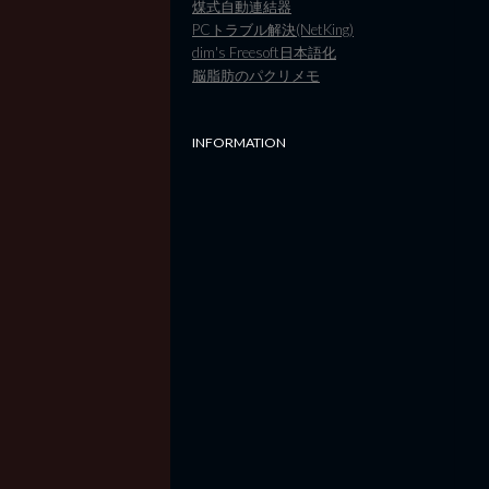
煤式自動連結器
PCトラブル解決(NetKing)
dim's Freesoft日本語化
脳脂肪のパクリメモ
INFORMATION