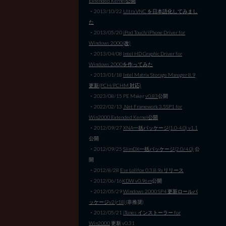
Extended Kernel公開
・2013/10/22
Ultra VNC を日本語化してみまし
た
・2013/05/20
iPod Touch/iPhone Driver for
Windows 2000(改)
・2013/04/08
Intel HD Graphic Driver for
Windows 2000を作ってみた
・2013/01/18
Intel Matrix Storage Manager 8.9
更新(PCH/PCHM 対応)
・2023/08/15 PE Maker
v0.83
公開
・2022/02/13
.Net Framework 3.5SP1 for
Win2000 Extended Kernel公開
・2012/09/27
XNA一括パッケージ(1.0-4.0) v1.1
公開
・2012/09/25
SlimDX一括パッケージ(2.0/4.0)
公
開
・2012/8/28
Ese Lolifox 0.3.8.9a リリース
・2012/06/16
KDW v0.96m
公開
・2012/05/29
Windows 2000 SP4 更新ロールパ
ッケージv2(r18)
(非推奨)
・2012/05/21
iTunes インストーラー for
Win2000
更新 v0.31