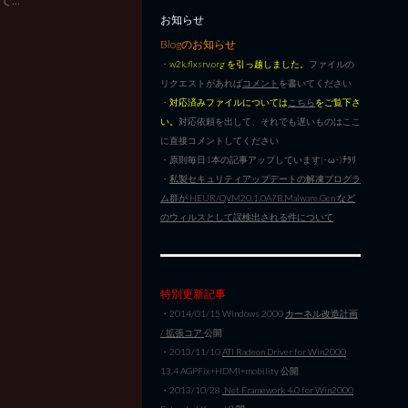
お知らせ
Blogのお知らせ
・
w2k.flxsrv.org を引っ越しました。
ファイルの
リクエストがあれば
コメント
を書いてください
・
対応済みファイルについては
こちら
をご覧下さ
い。
対応依頼を出して、それでも遅いものはここ
に直接コメントしてください
・原則毎日1本の記事アップしています|･ω･)ﾁﾗﾘ
・
私製セキュリティアップデートの解凍プログラ
ム群が HEUR/QVM20.1.0A7B.Malware.Gen など
のウィルスとして誤検出される件について
特別更新記事
・2014/01/15 Windows 2000
カーネル改造計画
/ 拡張コア
公開
・2013/11/10
ATI Radeon Driver for Win2000
13.4 AGPFix+HDMI+mobility 公開
・2013/10/28
.Net Framework 4.0 for Win2000