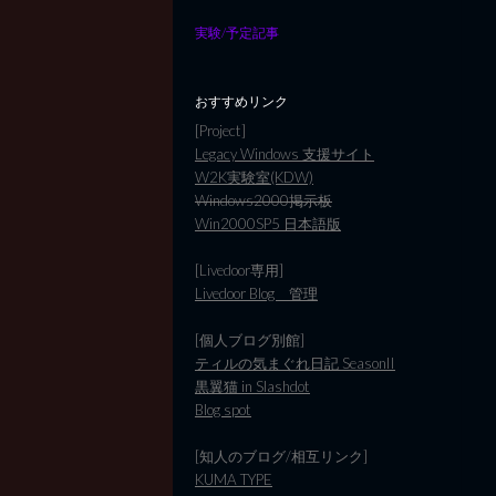
実験/予定記事
おすすめリンク
[Project]
Legacy Windows 支援サイト
W2K実験室(KDW)
Windows2000掲示板
Win2000SP5 日本語版
[Livedoor専用]
Livedoor Blog 管理
[個人ブログ別館]
ティルの気まぐれ日記 SeasonII
黒翼猫 in Slashdot
Blog spot
[知人のブログ/相互リンク]
KUMA TYPE