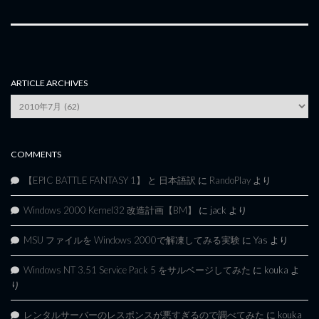
ARTICLE ARCHIVES
Article
Archives
COMMENTS
【EPIC BATTLE FANTASY 1】 と 日本語訳
に
RandoPlay
より
Windows 2000 Kernel32 改造計画【BM】
に
jack
より
MSU ファイルを Windows 2000で解凍してみる実験
に
Yas
より
Windows NT 3.51 Service Pack 5 をサルベージしてみた
に
kouka
よ
り
レンタルサーバーのレスポンスが悪すぎるので調べてみた
に
kouka