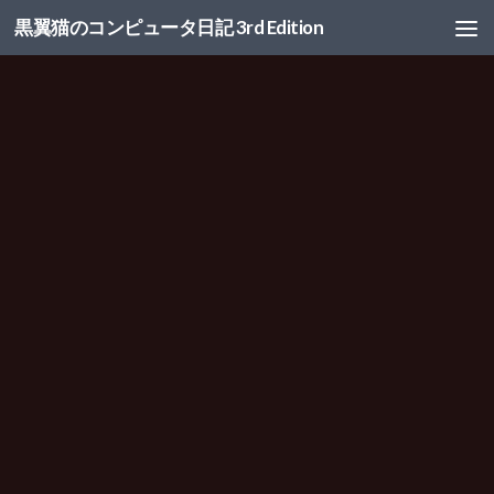
黒翼猫のコンピュータ日記 3rd Edition
コンテンツへスキップ