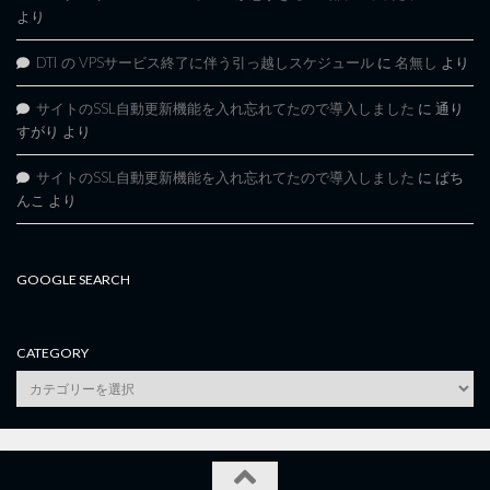
より
DTI の VPSサービス終了に伴う引っ越しスケジュール
に
名無し
より
サイトのSSL自動更新機能を入れ忘れてたので導入しました
に
通り
すがり
より
サイトのSSL自動更新機能を入れ忘れてたので導入しました
に
ぱち
んこ
より
GOOGLE SEARCH
CATEGORY
category