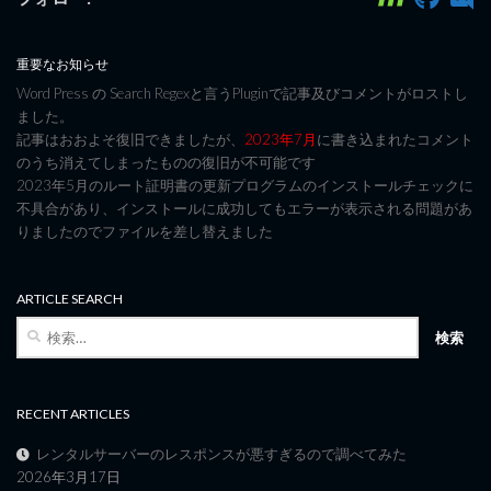
重要なお知らせ
Word Press の Search Regexと言うPluginで記事及びコメントがロストし
ました。
記事はおおよそ復旧できましたが、
2023年7月
に書き込まれたコメント
のうち消えてしまったものの復旧が不可能です
2023年5月のルート証明書の更新プログラムのインストールチェックに
不具合があり、インストールに成功してもエラーが表示される問題があ
りましたのでファイルを差し替えました
ARTICLE SEARCH
検
索:
RECENT ARTICLES
レンタルサーバーのレスポンスが悪すぎるので調べてみた
2026年3月17日