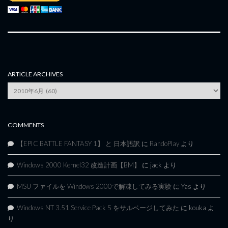
ARTICLE ARCHIVES
Article
Archives
COMMENTS
【EPIC BATTLE FANTASY 1】 と 日本語訳
に
RandoPlay
より
Windows 2000 Kernel32 改造計画【BM】
に
jack
より
MSU ファイルを Windows 2000で解凍してみる実験
に
Yas
より
Windows NT 3.51 Service Pack 5 をサルベージしてみた
に
kouka
よ
り