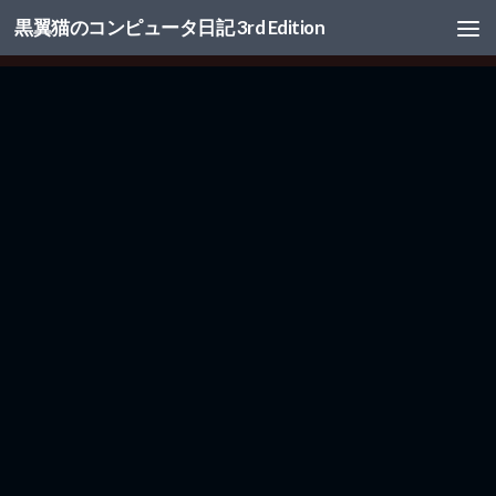
黒翼猫のコンピュータ日記 3rd Edition
コンテンツへスキップ