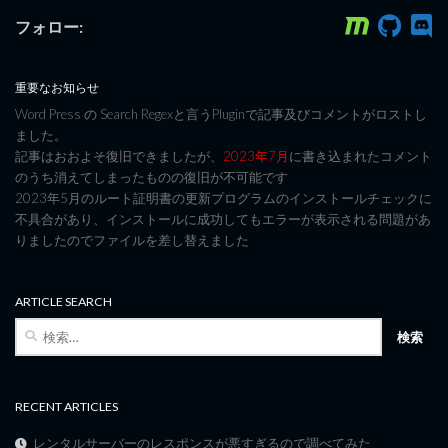
フォロー:
重要なお知らせ
Word Press の Search Regexと言うPluginで記事及びコメントがロストし
ました。
記事はおおよそ復旧できましたが、
2023年7月
に書き込まれたコメント
のうち消えてしまったものの復旧が不可能です
2023年5月のルート証明書の更新プログラムのインストールチェックに
不具合があり、インストールに成功してもエラーが表示される問題があ
りましたのでファイルを差し替えました
ARTICLE SEARCH
検
索:
RECENT ARTICLES
レンタルサーバーのレスポンスが悪すぎるので調べてみた