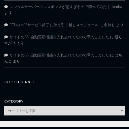
レンタルサーバーのレスポンスが悪すぎるので調べてみた
に
kouka
より
DTI の VPSサービス終了に伴う引っ越しスケジュール
に
名無し
より
サイトのSSL自動更新機能を入れ忘れてたので導入しました
に
通り
すがり
より
サイトのSSL自動更新機能を入れ忘れてたので導入しました
に
ぱち
んこ
より
GOOGLE SEARCH
CATEGORY
category