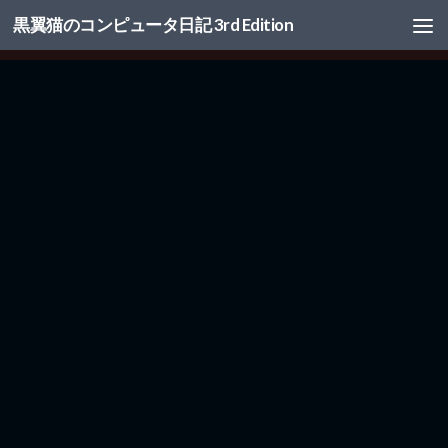
黒翼猫のコンピュータ日記 3rd Edition
コンテンツへスキップ