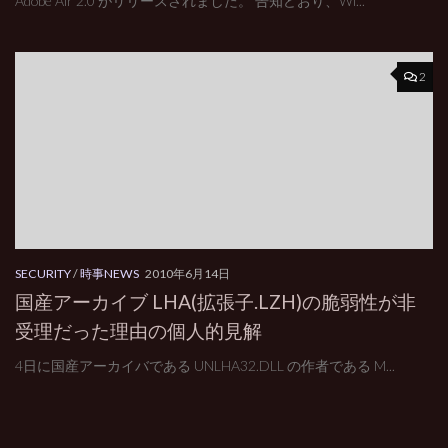
Adobe Air 2.0 がリリースされました。 告知どおり、Wi...
2
SECURITY
/
時事NEWS
2010年6月14日
国産アーカイブ LHA(拡張子.LZH)の脆弱性が非
受理だった理由の個人的見解
4日に国産アーカイバである UNLHA32.DLL の作者である M...