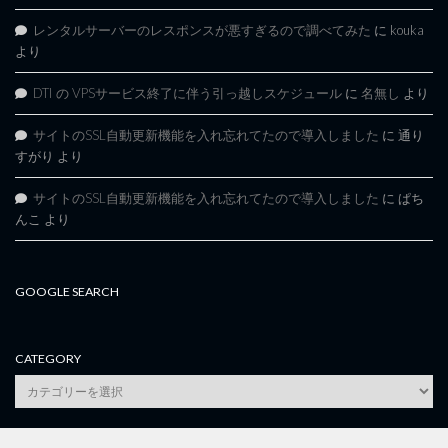
レンタルサーバーのレスポンスが悪すぎるので調べてみた
に
kouka
より
DTI の VPSサービス終了に伴う引っ越しスケジュール
に
名無し
より
サイトのSSL自動更新機能を入れ忘れてたので導入しました
に
通り
すがり
より
サイトのSSL自動更新機能を入れ忘れてたので導入しました
に
ぱち
んこ
より
GOOGLE SEARCH
CATEGORY
category