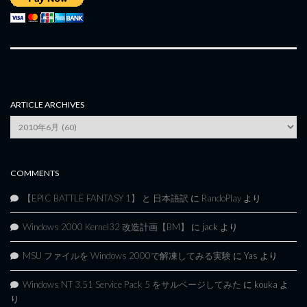
ARTICLE ARCHIVES
Article
Archives
COMMENTS
【EPIC BATTLE FANTASY 1】 と 日本語訳
に
RandoPlay
より
Windows 2000 Kernel32 改造計画【BM】
に
jack
より
MSU ファイルを Windows 2000で解凍してみる実験
に
Yas
より
Windows NT 3.51 Service Pack 5 をサルベージしてみた
に
kouka
よ
り