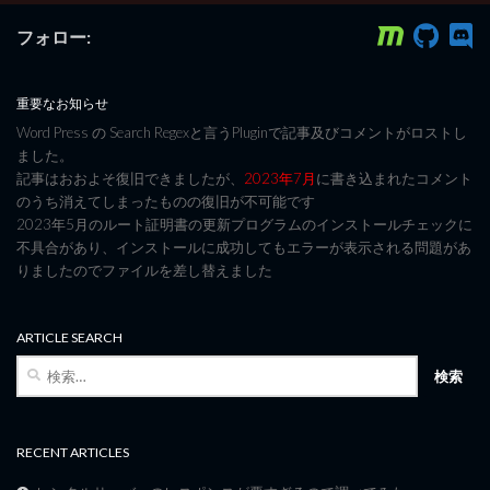
フォロー:
重要なお知らせ
Word Press の Search Regexと言うPluginで記事及びコメントがロストし
ました。
記事はおおよそ復旧できましたが、
2023年7月
に書き込まれたコメント
のうち消えてしまったものの復旧が不可能です
2023年5月のルート証明書の更新プログラムのインストールチェックに
不具合があり、インストールに成功してもエラーが表示される問題があ
りましたのでファイルを差し替えました
ARTICLE SEARCH
検
索:
RECENT ARTICLES