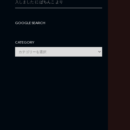
入しました
に
ぱちんこ
より
GOOGLE SEARCH
CATEGORY
category