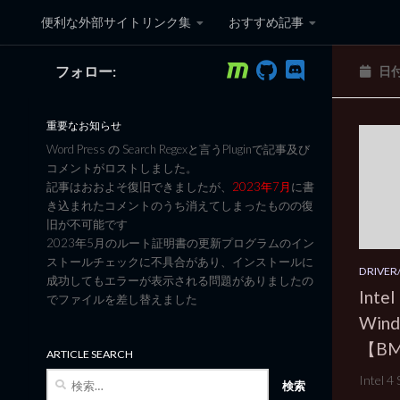
便利な外部サイトリンク集
おすすめ記事
コンテンツへスキップ
フォロー:
日
黒翼猫のコンピュータ日記 3
重要なお知らせ
Word Press の Search Regexと言うPluginで記事及び
コメントがロストしました。
記事はおおよそ復旧できましたが、
2023年7月
に書
き込まれたコメントのうち消えてしまったものの復
旧が不可能です
2023年5月のルート証明書の更新プログラムのイン
ストールチェックに不具合があり、インストールに
DRIVER/
成功してもエラーが表示される問題がありましたの
Intel
でファイルを差し替えました
Win
【B
ARTICLE SEARCH
検
Intel 4 
索: