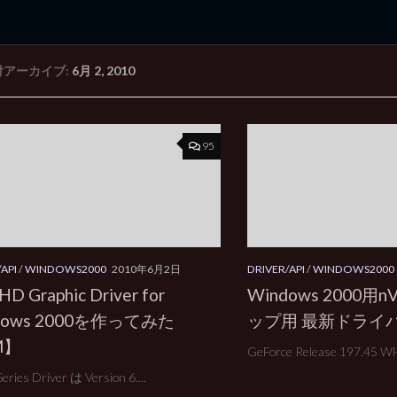
付アーカイブ:
6月 2, 2010
rd Edition
Windows 2000 tunes up blog
95
API
/
WINDOWS2000
2010年6月2日
DRIVER/API
/
WINDOWS2000
 HD Graphic Driver for
Windows 2000用
dows 2000を作ってみた
ップ用 最新ドライ
M】
GeForce Release 197.4
Series Driver は Version 6....