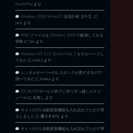
RandoPlay
より
Windows 2000 Kernel32 改造計画【BM】
に
jack
より
MSU ファイルを Windows 2000で解凍してみる
実験
に
Yas
より
Windows NT 3.51 Service Pack 5 をサルベージし
てみた
に
kouka
より
レンタルサーバーのレスポンスが悪すぎるので
調べてみた
に
kouka
より
DTI の VPSサービス終了に伴う引っ越しスケジ
ュール
に
名無し
より
サイトのSSL自動更新機能を入れ忘れてたので導
入しました
に
通りすがり
より
サイトのSSL自動更新機能を入れ忘れてたので導