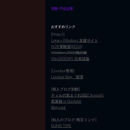
実験/予定記事
おすすめリンク
[Project]
Legacy Windows 支援サイト
W2K実験室(KDW)
Windows2000掲示板
Win2000SP5 日本語版
[Livedoor専用]
Livedoor Blog 管理
[個人ブログ別館]
ティルの気まぐれ日記 SeasonII
黒翼猫 in Slashdot
Blog spot
[知人のブログ/相互リンク]
KUMA TYPE