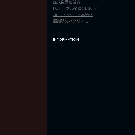
煤式自動連結器
PCトラブル解決(NetKing)
dim's Freesoft日本語化
脳脂肪のパクリメモ
INFORMATION