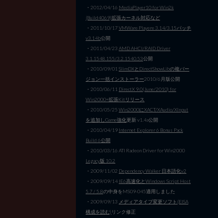
・2012/04/16
MediaPlayer10 for Win2k
(Build4069)拡張カーネル対応など
・2011/10/17
VMWare Playere 3.14/3.15パッチ
v3.14b
公開
・2011/04/23
AMD AHCI/RAID Driver
3.1.1548.155/3.2.1540.53
公開
・2010/09/01
SlimDXとDirectShowLibの複バー
ジョン一括インストーラー
2010/6月版公開
・2010/06/11
DirectX 9.0(June/2010) for
Win2000+拡張Kitリリース
・2010/05/25
Win2000にXACT/XAudio/XInput
を追加しGame強化
更新 v1.4a公開
・2010/04/19
Internet Explorer 6 Bonus Pack
Build 6公開
・2010/03/16 ATI Radeon Driver for Win2000
Legacy版 10.2
・2009/11/02
Dependency Walker 日本語化v2
・2009/09/14
IE6高速化とWindows Script Host
5.7 / 5.8
の中身をMS09-045適用しました
・2009/09/13
メディアタイプ変更ソフト(EISA
構成を読む)
リンク修正