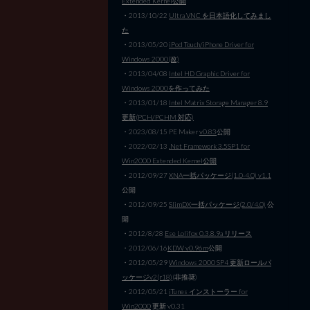
Extended Kernel公開
・2013/10/22
Ultra VNC を日本語化してみまし
た
・2013/05/20
iPod Touch/iPhone Driver for
Windows 2000(改)
・2013/04/08
Intel HD Graphic Driver for
Windows 2000を作ってみた
・2013/01/18
Intel Matrix Storage Manager 8.9
更新(PCH/PCHM 対応)
・2023/08/15 PE Maker
v0.83
公開
・2022/02/13
.Net Framework 3.5SP1 for
Win2000 Extended Kernel公開
・2012/09/27
XNA一括パッケージ(1.0-4.0) v1.1
公開
・2012/09/25
SlimDX一括パッケージ(2.0/4.0)
公
開
・2012/8/28
Ese Lolifox 0.3.8.9a リリース
・2012/06/16
KDW v0.96m
公開
・2012/05/29
Windows 2000 SP4 更新ロールパ
ッケージv2(r18)
(非推奨)
・2012/05/21
iTunes インストーラー for
Win2000
更新 v0.31