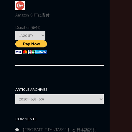
Amazon GIFT
に寄付
Donation(寄付)
ARTICLE ARCHIVES
Article
Archives
COMMENTS
【EPIC BATTLE FANTASY 1】 と 日本語訳
に