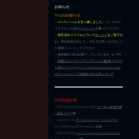
お知らせ
Blogのお知らせ
・
w2k.flxsrv.org を引っ越しました。
ファイルの
リクエストがあれば
コメント
を書いてください
・
対応済みファイルについては
こちら
をご覧下さ
い。
対応依頼を出して、それでも遅いものはここ
に直接コメントしてください
・原則毎日1本の記事アップしています|･ω･)ﾁﾗﾘ
・
私製セキュリティアップデートの解凍プログラ
ム群が HEUR/QVM20.1.0A7B.Malware.Gen など
のウィルスとして誤検出される件について
特別更新記事
・2014/01/15 Windows 2000
カーネル改造計画
/ 拡張コア
公開
・2013/11/10
ATI Radeon Driver for Win2000
13.4 AGPFix+HDMI+mobility 公開
・2013/10/28
.Net Framework 4.0 for Win2000