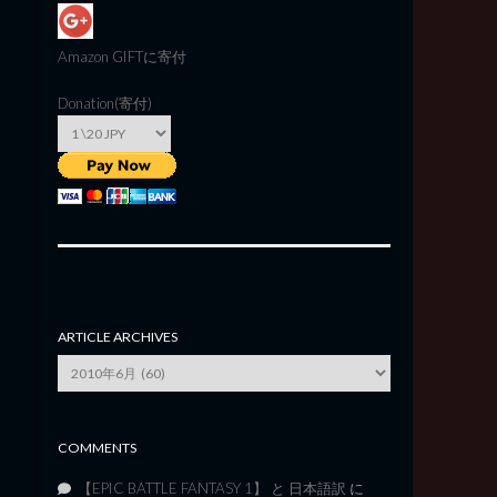
Amazon GIFT
に寄付
Donation(寄付)
ARTICLE ARCHIVES
Article
Archives
COMMENTS
【EPIC BATTLE FANTASY 1】 と 日本語訳
に