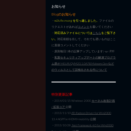
お知らせ
Blogのお知らせ
・
w2k.flxsrv.org を引っ越しました。
ファイルの
リクエストがあれば
コメント
を書いてください
・
対応済みファイルについては
こちら
をご覧下さ
い。
対応依頼を出して、それでも遅いものはここ
に直接コメントしてください
・原則毎日1本の記事アップしています|･ω･)ﾁﾗﾘ
・
私製セキュリティアップデートの解凍プログラ
ム群が HEUR/QVM20.1.0A7B.Malware.Gen など
のウィルスとして誤検出される件について
特別更新記事
・2014/01/15 Windows 2000
カーネル改造計画
/ 拡張コア
公開
・2013/11/10
ATI Radeon Driver for Win2000
13.4 AGPFix+HDMI+mobility 公開
・2013/10/28
.Net Framework 4.0 for Win2000