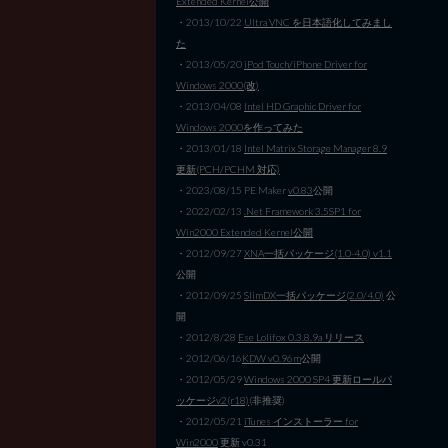
Extended Kernel公開
・2013/10/22
Ultra VNC を日本語化してみまし
た
・2013/05/20
iPod Touch/iPhone Driver for
Windows 2000(改)
・2013/04/08
Intel HD Graphic Driver for
Windows 2000を作ってみた
・2013/01/18
Intel Matrix Storage Manager 8.9
更新(PCH/PCHM 対応)
・2023/08/15 PE Maker
v0.83
公開
・2022/02/13
.Net Framework 3.5SP1 for
Win2000 Extended Kernel公開
・2012/09/27
XNA一括パッケージ(1.0-4.0) v1.1
公開
・2012/09/25
SlimDX一括パッケージ(2.0/4.0)
公
開
・2012/8/28
Ese Lolifox 0.3.8.9a リリース
・2012/06/16
KDW v0.96m
公開
・2012/05/29
Windows 2000 SP4 更新ロールパ
ッケージv2(r18)
(非推奨)
・2012/05/21
iTunes インストーラー for
Win2000
更新 v0.31