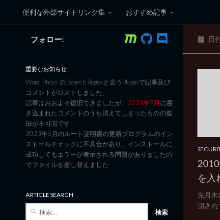
便利な外部サイトリンク集
おすすめ記事
コンテンツへスキップ
フォロー:
日
黒翼猫のコンピュータ日記 3
重要なお知らせ
Word Press の Search Regexと言うPluginで記事及び
コメントがロストしました。
記事はおおよそ復旧できましたが、
2023年7月
に書
き込まれたコメントのうち消えてしまったものの復
旧が不可能です
2023年5月のルート証明書の更新プログラムのイン
ストールチェックに不具合があり、インストールに
SECURI
成功してもエラーが表示される問題がありましたの
20
でファイルを差し替えました
を入
先月末
ARTICLE SEARCH
開され
検
索: