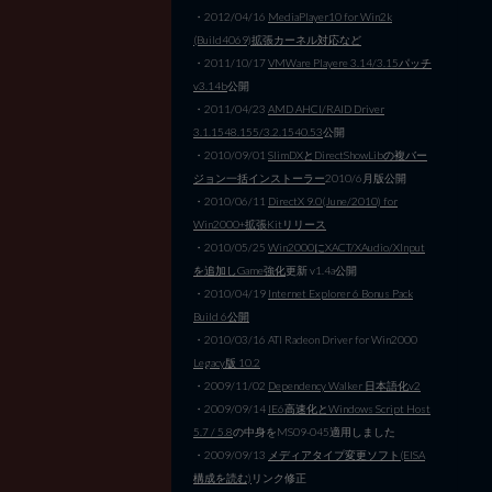
・2012/04/16
MediaPlayer10 for Win2k
(Build4069)拡張カーネル対応など
・2011/10/17
VMWare Playere 3.14/3.15パッチ
v3.14b
公開
・2011/04/23
AMD AHCI/RAID Driver
3.1.1548.155/3.2.1540.53
公開
・2010/09/01
SlimDXとDirectShowLibの複バー
ジョン一括インストーラー
2010/6月版公開
・2010/06/11
DirectX 9.0(June/2010) for
Win2000+拡張Kitリリース
・2010/05/25
Win2000にXACT/XAudio/XInput
を追加しGame強化
更新 v1.4a公開
・2010/04/19
Internet Explorer 6 Bonus Pack
Build 6公開
・2010/03/16 ATI Radeon Driver for Win2000
Legacy版 10.2
・2009/11/02
Dependency Walker 日本語化v2
・2009/09/14
IE6高速化とWindows Script Host
5.7 / 5.8
の中身をMS09-045適用しました
・2009/09/13
メディアタイプ変更ソフト(EISA
構成を読む)
リンク修正