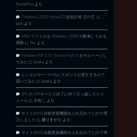
RandoPlay
より
Windows 2000 Kernel32 改造計画【BM】
に
jack
より
MSU ファイルを Windows 2000で解凍してみる
実験
に
Yas
より
Windows NT 3.51 Service Pack 5 をサルベージし
てみた
に
kouka
より
レンタルサーバーのレスポンスが悪すぎるので
調べてみた
に
kouka
より
DTI の VPSサービス終了に伴う引っ越しスケジ
ュール
に
名無し
より
サイトのSSL自動更新機能を入れ忘れてたので導
入しました
に
通りすがり
より
サイトのSSL自動更新機能を入れ忘れてたので導