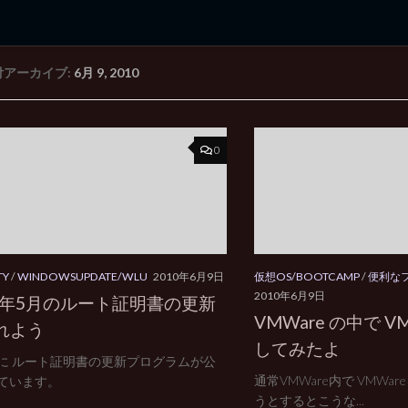
付アーカイブ:
6月 9, 2010
rd Edition
Windows 2000 tunes up blog
0
TY
/
WINDOWSUPDATE/WLU
2010年6月9日
仮想OS/BOOTCAMP
/
便利な
2010年6月9日
10年5月のルート証明書の更新
VMWare の中で V
れよう
してみたよ
に ルート証明書の更新プログラムが公
通常VMWare内で VMW
ています。
うとするとこうな...