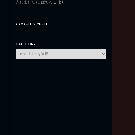
入しました
に
ぱちんこ
より
GOOGLE SEARCH
CATEGORY
category