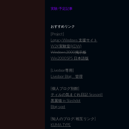
実験/予定記事
おすすめリンク
[Project]
Legacy Windows 支援サイト
W2K実験室(KDW)
Windows2000掲示板
Win2000SP5 日本語版
[Livedoor専用]
Livedoor Blog 管理
[個人ブログ別館]
ティルの気まぐれ日記 SeasonII
黒翼猫 in Slashdot
Blog spot
[知人のブログ/相互リンク]
KUMA TYPE