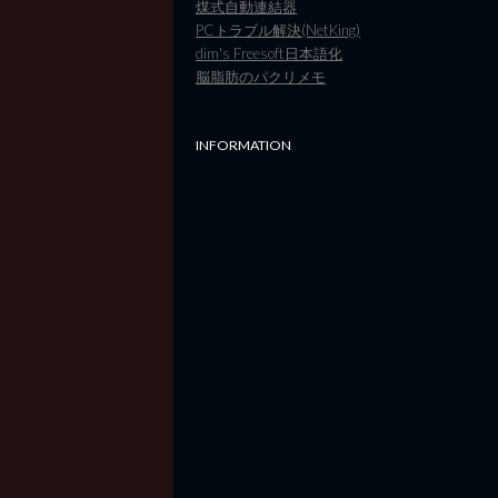
煤式自動連結器
PCトラブル解決(NetKing)
dim's Freesoft日本語化
脳脂肪のパクリメモ
INFORMATION