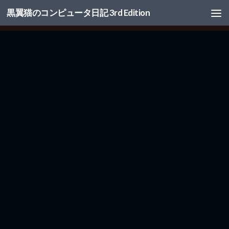
黒翼猫のコンピュータ日記 3rd Edition
コンテンツへスキップ