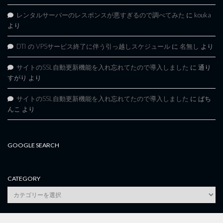
レンタルサーバーのレスポンスが悪すぎるので調べてみた
に
kouka
より
DTI の VPSサービス終了に伴う引っ越しスケジュール
に
名無し
より
サイトのSSL自動更新機能を入れ忘れてたので導入しました
に
通り
すがり
より
サイトのSSL自動更新機能を入れ忘れてたので導入しました
に
ぱち
んこ
より
GOOGLE SEARCH
CATEGORY
category