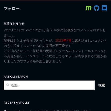
フォロー:
重要なお知らせ
Word Press の Search Regexと言うPluginで記事及びコメントがロストし
ました。
記事はおおよそ復旧できましたが、
2023年7月
に書き込まれたコメント
のうち消えてしまったものの復旧が不可能です
2023年5月のルート証明書の更新プログラムのインストールチェックに
不具合があり、インストールに成功してもエラーが表示される問題があ
りましたのでファイルを差し替えました
ARTICLE SEARCH
検
索:
RECENT ARTICLES