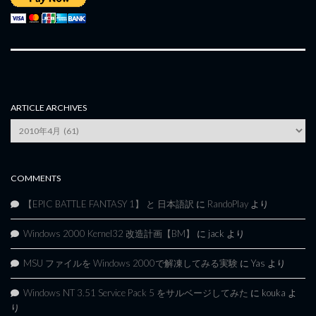
ARTICLE ARCHIVES
Article
Archives
COMMENTS
【EPIC BATTLE FANTASY 1】 と 日本語訳
に
RandoPlay
より
Windows 2000 Kernel32 改造計画【BM】
に
jack
より
MSU ファイルを Windows 2000で解凍してみる実験
に
Yas
より
Windows NT 3.51 Service Pack 5 をサルベージしてみた
に
kouka
よ
り