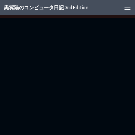
黒翼猫のコンピュータ日記 3rd Edition
コンテンツへスキップ