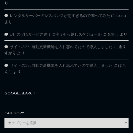
り
レンタルサーバーのレスポンスが悪すぎるので調べてみた
に
kouka
より
DTI の VPSサービス終了に伴う引っ越しスケジュール
に
名無し
より
サイトのSSL自動更新機能を入れ忘れてたので導入しました
に
通り
すがり
より
サイトのSSL自動更新機能を入れ忘れてたので導入しました
に
ぱち
んこ
より
GOOGLE SEARCH
CATEGORY
category