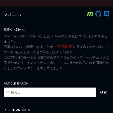
フォロー:
重要なお知らせ
Word Press の Search Regexと言うPluginで記事及びコメントがロストし
ました。
記事はおおよそ復旧できましたが、
2023年7月
に書き込まれたコメント
のうち消えてしまったものの復旧が不可能です
2023年5月のルート証明書の更新プログラムのインストールチェックに
不具合があり、インストールに成功してもエラーが表示される問題があ
りましたのでファイルを差し替えました
ARTICLE SEARCH
検
索:
RECENT ARTICLES