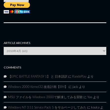
ARTICLE ARCHIVES
Article
Archives
COMMENTS
【EPIC BATTLE FANTASY 1】 と 日本語訳
に
RandoPlay
より
Windows 2000 Kernel32 改造計画【BM】
に
jack
より
MSU ファイルを Windows 2000で解凍してみる実験
に
Yas
より
Windows NT 3.51 Service Pack 5 をサルベージしてみた
に
kouka
よ