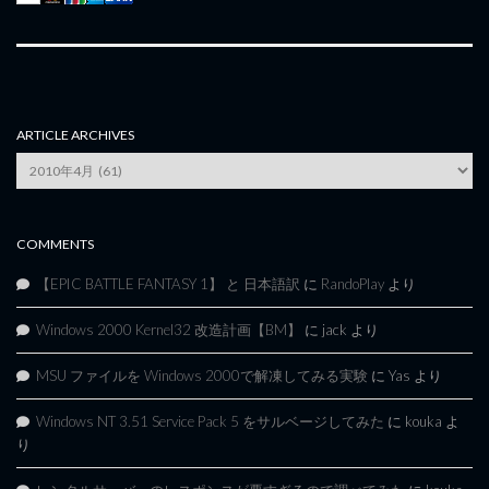
ARTICLE ARCHIVES
Article
Archives
COMMENTS
【EPIC BATTLE FANTASY 1】 と 日本語訳
に
RandoPlay
より
Windows 2000 Kernel32 改造計画【BM】
に
jack
より
MSU ファイルを Windows 2000で解凍してみる実験
に
Yas
より
Windows NT 3.51 Service Pack 5 をサルベージしてみた
に
kouka
よ
り