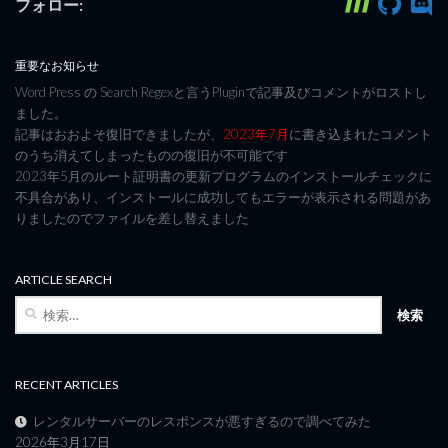
フォロー:
重要なお知らせ
Word Press の Search Regexと言うPluginで記事及びコメントがロストし
ました。
記事はおおよそ復旧できましたが、
2023年7月
に書き込まれたコメント
のうち消えてしまったものの復旧が不可能です
2023年5月のルート証明書の更新プログラムのインストールチェックに
不具合があり、インストールに成功してもエラーが表示される問題があ
りましたのでファイルを差し替えました
ARTICLE SEARCH
検
索:
RECENT ARTICLES
レンタルサーバーのレスポンスが悪すぎるので調べてみた
2026年3月17日