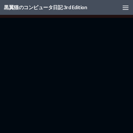
黒翼猫のコンピュータ日記 3rd Edition
コンテンツへスキップ