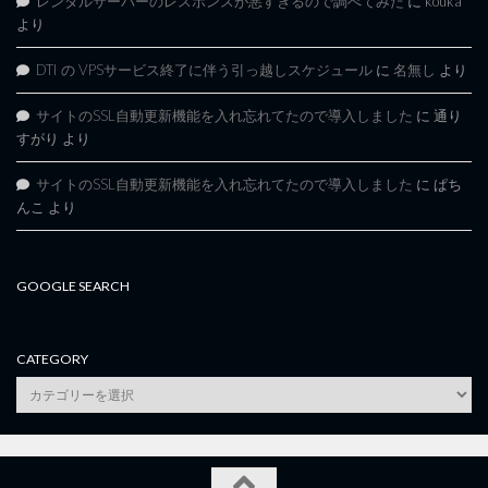
レンタルサーバーのレスポンスが悪すぎるので調べてみた
に
kouka
より
DTI の VPSサービス終了に伴う引っ越しスケジュール
に
名無し
より
サイトのSSL自動更新機能を入れ忘れてたので導入しました
に
通り
すがり
より
サイトのSSL自動更新機能を入れ忘れてたので導入しました
に
ぱち
んこ
より
GOOGLE SEARCH
CATEGORY
category