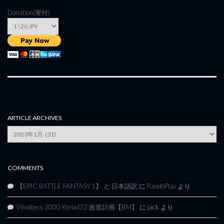
Donation(寄付)
ARTICLE ARCHIVES
Article
Archives
COMMENTS
【EPIC BATTLE FANTASY 1】 と 日本語訳
に
RandoPlay
より
Windows 2000 Kernel32 改造計画【BM】
に
jack
より