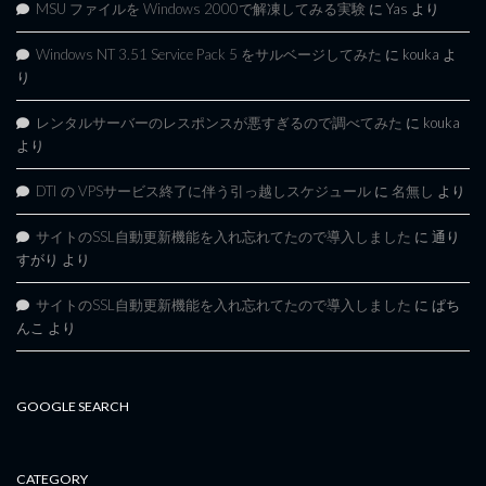
MSU ファイルを Windows 2000で解凍してみる実験
に
Yas
より
Windows NT 3.51 Service Pack 5 をサルベージしてみた
に
kouka
よ
り
レンタルサーバーのレスポンスが悪すぎるので調べてみた
に
kouka
より
DTI の VPSサービス終了に伴う引っ越しスケジュール
に
名無し
より
サイトのSSL自動更新機能を入れ忘れてたので導入しました
に
通り
すがり
より
サイトのSSL自動更新機能を入れ忘れてたので導入しました
に
ぱち
んこ
より
GOOGLE SEARCH
CATEGORY