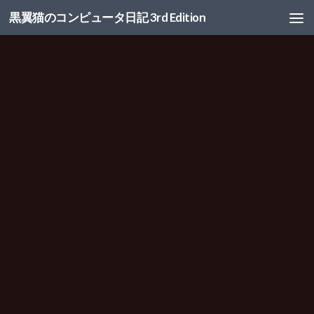
黒翼猫のコンピュータ日記 3rd Edition
コンテンツへスキップ