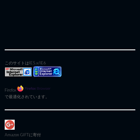
このサイトはIE5.x/IE6
Firefox
で最適化されています。
Amazon GIFT
に寄付