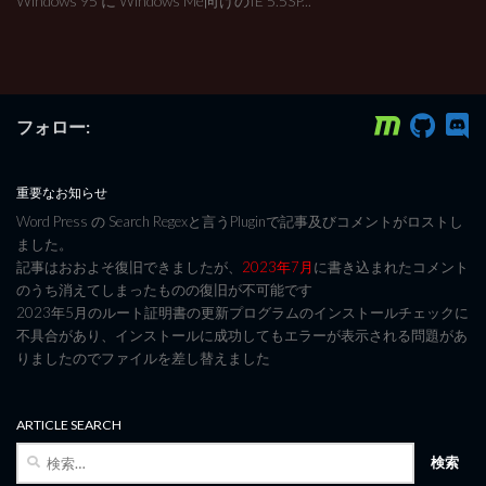
Windows 95 に Windows Me向けのIE 5.5SP...
フォロー:
重要なお知らせ
Word Press の Search Regexと言うPluginで記事及びコメントがロストし
ました。
記事はおおよそ復旧できましたが、
2023年7月
に書き込まれたコメント
のうち消えてしまったものの復旧が不可能です
2023年5月のルート証明書の更新プログラムのインストールチェックに
不具合があり、インストールに成功してもエラーが表示される問題があ
りましたのでファイルを差し替えました
ARTICLE SEARCH
検
索: