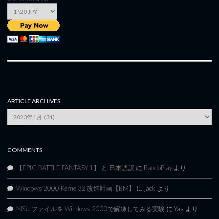
ARTICLE ARCHIVES
Article
Archives
COMMENTS
【EPIC BATTLE FANTASY 1】 と 日本語訳
に
RandoPlay
より
Windows 2000 Kernel32 改造計画【BM】
に
jack
より
MSU ファイルを Windows 2000で解凍してみる実験
に
Yas
より