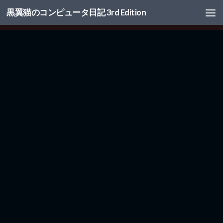
黒翼猫のコンピュータ日記 3rd Edition
コンテンツへスキップ