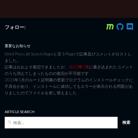
フォロー:
重要なお知らせ
Word Press の Search Regexと言うPluginで記事及びコメントがロストし
ました。
記事はおおよそ復旧できましたが、
2023年7月
に書き込まれたコメント
のうち消えてしまったものの復旧が不可能です
2023年5月のルート証明書の更新プログラムのインストールチェックに
不具合があり、インストールに成功してもエラーが表示される問題があ
りましたのでファイルを差し替えました
ARTICLE SEARCH
検
索: