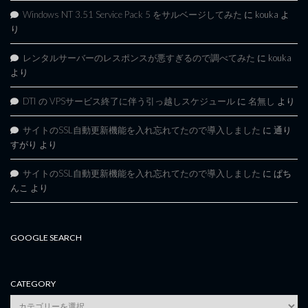
Windows NT 3.51 Service Pack 5 をサルベージしてみた
に
kouka
よ
り
レンタルサーバーのレスポンスが悪すぎるので調べてみた
に
kouka
より
DTI の VPSサービス終了に伴う引っ越しスケジュール
に
名無し
より
サイトのSSL自動更新機能を入れ忘れてたので導入しました
に
通り
すがり
より
サイトのSSL自動更新機能を入れ忘れてたので導入しました
に
ぱち
んこ
より
GOOGLE SEARCH
CATEGORY
category