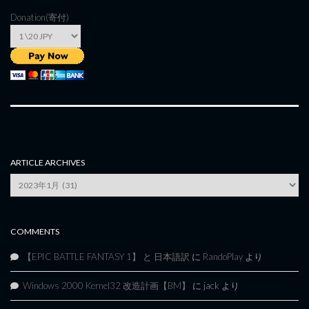
Donation(寄付)
ARTICLE ARCHIVES
Article
Archives
COMMENTS
【EPIC BATTLE FANTASY 1】 と 日本語訳
に
RandoPlay
より
Windows 2000 Kernel32 改造計画【BM】
に
jack
より