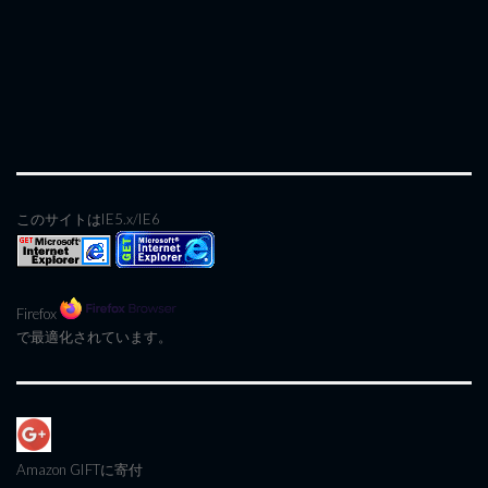
このサイトはIE5.x/IE6
Firefox
で最適化されています。
Amazon GIFT
に寄付