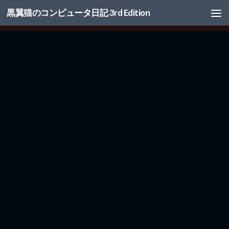
黒翼猫のコンピュータ日記 3rd Edition
コンテンツへスキップ