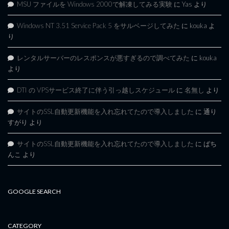
MSU ファイルを Windows 2000で解凍してみる実験
に
Yas
より
Windows NT 3.51 Service Pack 5 をサルベージしてみた
に
kouka
よ
り
レンタルサーバーのレスポンスが悪すぎるので調べてみた
に
kouka
より
DTI の VPSサービス終了に伴う引っ越しスケジュール
に
名無し
より
サイトのSSL自動更新機能を入れ忘れてたので導入しました
に
通り
すがり
より
サイトのSSL自動更新機能を入れ忘れてたので導入しました
に
ぱち
んこ
より
GOOGLE SEARCH
CATEGORY