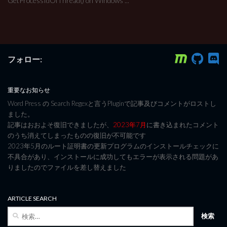
GetProcessIdOfThread() on Windows ...
フォロー:
重要なお知らせ
Word Press の Search Regexと言うPluginで記事及びコメントがロストし
ました。
記事はおおよそ復旧できましたが、
2023年7月
に書き込まれたコメント
のうち消えてしまったものの復旧が不可能です
2023年5月のルート証明書の更新プログラムのインストールチェックに
不具合があり、インストールに成功してもエラーが表示される問題があ
りましたのでファイルを差し替えました
ARTICLE SEARCH
検
索: