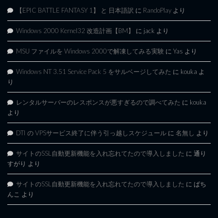
【EPIC BATTLE FANTASY 1】 と 日本語訳
に
RandoPlay
より
Windows 2000 Kernel32 改造計画【BM】
に
jack
より
MSU ファイルを Windows 2000で解凍してみる実験
に
Yas
より
Windows NT 3.51 Service Pack 5 をサルベージしてみた
に
kouka
よ
り
レンタルサーバーのレスポンスが悪すぎるので調べてみた
に
kouka
より
DTI の VPSサービス終了に伴う引っ越しスケジュール
に
名無し
より
サイトのSSL自動更新機能を入れ忘れてたので導入しました
に
通り
すがり
より
サイトのSSL自動更新機能を入れ忘れてたので導入しました
に
ぱち
んこ
より