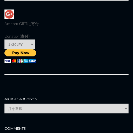
Amazon GIFT
に寄付
Donation(寄付)
ARTICLE ARCHIVES
Article
Archives
COMMENTS