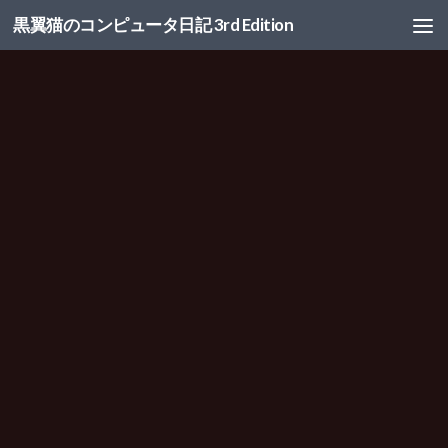
黒翼猫のコンピュータ日記 3rd Edition
コンテンツへスキップ