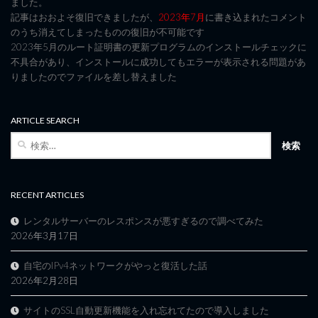
ました。
記事はおおよそ復旧できましたが、
2023年7月
に書き込まれたコメント
のうち消えてしまったものの復旧が不可能です
2023年5月のルート証明書の更新プログラムのインストールチェックに
不具合があり、インストールに成功してもエラーが表示される問題があ
りましたのでファイルを差し替えました
ARTICLE SEARCH
検
索:
RECENT ARTICLES
レンタルサーバーのレスポンスが悪すぎるので調べてみた
2026年3月17日
自宅のIPv4ネットワークがやっと復活した話
2026年2月28日
サイトのSSL自動更新機能を入れ忘れてたので導入しました