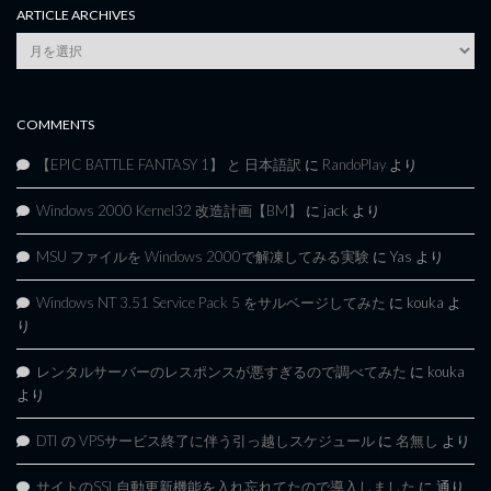
ARTICLE ARCHIVES
Article
Archives
COMMENTS
【EPIC BATTLE FANTASY 1】 と 日本語訳
に
RandoPlay
より
Windows 2000 Kernel32 改造計画【BM】
に
jack
より
MSU ファイルを Windows 2000で解凍してみる実験
に
Yas
より
Windows NT 3.51 Service Pack 5 をサルベージしてみた
に
kouka
よ
り
レンタルサーバーのレスポンスが悪すぎるので調べてみた
に
kouka
より
DTI の VPSサービス終了に伴う引っ越しスケジュール
に
名無し
より
サイトのSSL自動更新機能を入れ忘れてたので導入しました
に
通り