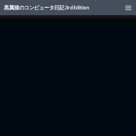
黒翼猫のコンピュータ日記 3rd Edition
コンテンツへスキップ