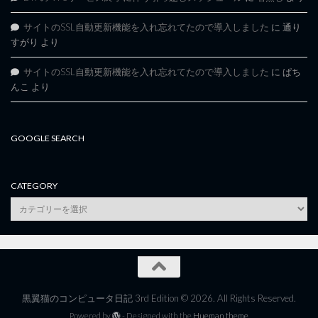
サイトのSSL自動更新機能を入れ忘れてたので導入しました
に
通り
すがり
より
サイトのSSL自動更新機能を入れ忘れてたので導入しました
に
ぱち
んこ
より
GOOGLE SEARCH
CATEGORY
category
黒翼猫のコンピュータ日記 3rd Edition © 2026. All Rights Reserved.
Powered by
- Designed with the
Hueman theme