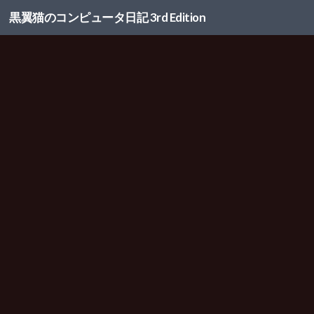
黒翼猫のコンピュータ日記 3rd Edition
コンテンツへスキップ