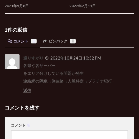
2021年5月8日
2022年2月11日
1件の返信
コメント
1
ピンバック
0
通りすがり
2022年10月24日 10:32 PM
各県や各サーバー
をエリア分けしている問題が発生
連絡網の隔絶→偽連絡→人脈特定→プラチナ犯行
返信
コメントを残す
コメント
※