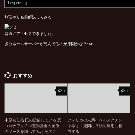
*.besponsa.jp
無理やり名前解決してみる
普通にアクセスできました。
多分ネームサーバーが死んでるのが原因かな？･ω･
おすすめ
0
1
木原功仁哉 氏の投稿している 反
アメリカの人用イベルメクチン
コロナワクチン運動基金の画像
中毒は１週間に３回の服用に相
のソースを調べてみた その２
当する