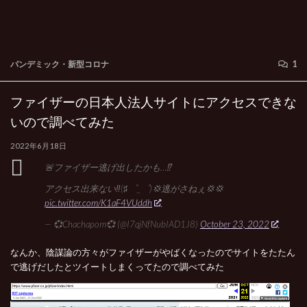
パンデミック・新型コロナ
1
ファイザーの日本人法人サイトにアクセスできな
いので調べてみた
2022年6月18日
🚨ファイザー逃げ出したかも…⁉️
アクセス出来ない‼️(♯゜_゜)💢逃がさねぇ💢💢
pic.twitter.com/K1aF4VUddh
— 💞Chachapom💞 (@I7qjNfNubIAD1J8)
October 23, 2022
なんか、陰謀論の方々がファイザーがやばくなったのでサイトをたたん
で逃げだしたとツイートしまくってたので調べてみた