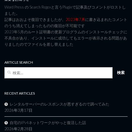
Word Press の Search Regexと言うPluginで記事及びコメントがロストし
ました。
記事はおおよそ復旧できましたが、
2023年7月
に書き込まれたコメント
のうち消えてしまったものの復旧が不可能です
2023年5月のルート証明書の更新プログラムのインストールチェックに
不具合があり、インストールに成功してもエラーが表示される問題があ
りましたのでファイルを差し替えました
ARTICLE SEARCH
検
索:
RECENT ARTICLES
レンタルサーバーのレスポンスが悪すぎるので調べてみた
2026年3月17日
自宅のIPv4ネットワークがやっと復活した話
2026年2月28日