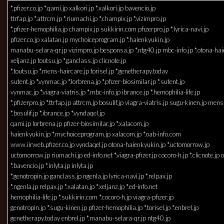
*.pfizer.co.jp *.qami.jp xalkori.jp *.xalkori.jp bavencio.jp
ttrfap.jp *.attrcm.jp *.riumachi.jp *.champix.jp *.vizimpro.jp
*.pfizer-hemophilia.jp champix.jp sukkirin.com pfizerpro.jp *.lyrica-navi.jp
pfizer.co.jp xalatan.jp mychoiceprogram.jp *.haienkyukin.jp
manabu-selara-qr.jp vizimpro.jp besponsa.jp *.ntg40.jp mbc-info.jp *.otona-ha
xeljanz.jp toutsu.jp *.ganclass.jp clicnote.jp
*.toutsu.jp *.mens-haircare.jp torisel.jp *.genetherapy.today
sutent.jp *.vynmac.jp *.lorbrena.jp *.pfizer-biosimilar.jp *.sutent.jp
vynmac.jp *.viagra-viatris.jp *.mbc-info.jp ibrance.jp *.hemophilia-life.jp
*.pfizerpro.jp *.ttrfap.jp attrcm.jp bosulif.jp viagra-viatris.jp sugu-kinen.jp men
*.bosulif.jp *.ibrance.jp *.vyndaqel.jp
qami.jp lorbrena.jp pfizer-biosimilar.jp *.xalacom.jp
haienkyukin.jp *.mychoiceprogram.jp xalacom.jp *.oab-info.com
www.iirweb.pfizer.co.jp vyndaqel.jp otona-haienkyukin.jp *.uctomorrow.jp
uctomorrow.jp riumachi.jp ed-info.net *.viagra-pfizer.jp cocoro-h.jp *.clicnote.jp
*.bavencio.jp *.inlyta.jp inlyta.jp
*.genotropin.jp ganclass.jp ngenla.jp lyrica-navi.jp *.relpax.jp
*.ngenla.jp relpax.jp *.xalatan.jp *.xeljanz.jp *.ed-info.net
hemophilia-life.jp *.sukkirin.com *.cocoro-h.jp viagra-pfizer.jp
genotropin.jp *.sugu-kinen.jp pfizer-hemophilia.jp *.torisel.jp *.enbrel.jp
genetherapy.today enbrel.jp *.manabu-selara-qr.jp ntg40.jp