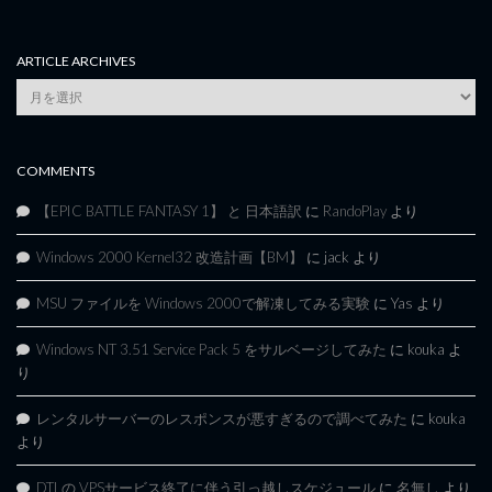
ARTICLE ARCHIVES
Article
Archives
COMMENTS
【EPIC BATTLE FANTASY 1】 と 日本語訳
に
RandoPlay
より
Windows 2000 Kernel32 改造計画【BM】
に
jack
より
MSU ファイルを Windows 2000で解凍してみる実験
に
Yas
より
Windows NT 3.51 Service Pack 5 をサルベージしてみた
に
kouka
よ
り
レンタルサーバーのレスポンスが悪すぎるので調べてみた
に
kouka
より
DTI の VPSサービス終了に伴う引っ越しスケジュール
に
名無し
より