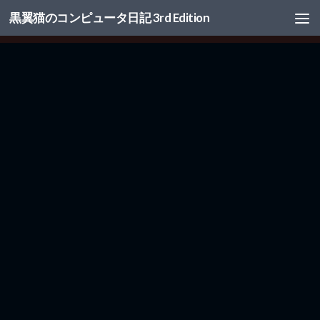
黒翼猫のコンピュータ日記 3rd Edition
コンテンツへスキップ