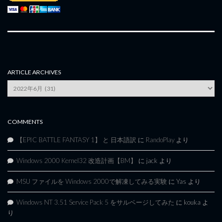
ARTICLE ARCHIVES
Article
Archives
COMMENTS
【EPIC BATTLE FANTASY 1】 と 日本語訳
に
RandoPlay
より
Windows 2000 Kernel32 改造計画【BM】
に
jack
より
MSU ファイルを Windows 2000で解凍してみる実験
に
Yas
より
Windows NT 3.51 Service Pack 5 をサルベージしてみた
に
kouka
よ
り