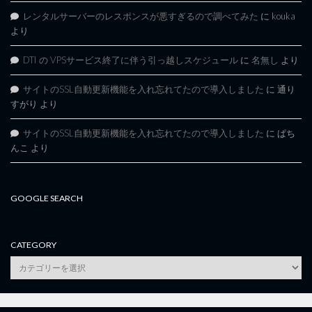
レンタルサーバーのレスポンスが悪すぎるので調べてみた
に
kouka
より
DTI の VPSサービス終了に伴う引っ越しスケジュール
に
名無し
より
サイトのSSL自動更新機能を入れ忘れてたので導入しました
に
通り
すがり
より
サイトのSSL自動更新機能を入れ忘れてたので導入しました
に
ぱち
んこ
より
GOOGLE SEARCH
CATEGORY
category