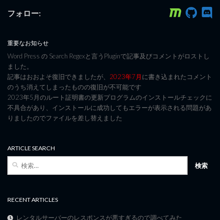
フォロー:
重要なお知らせ
Word Press の Search Regexと言うPluginで記事及びコメントがロストし
ました。
記事はおおよそ復旧できましたが、
2023年7月
に書き込まれたコメント
のうち消えてしまったものの復旧が不可能です
2023年5月のルート証明書の更新プログラムのインストールチェックに
不具合があり、インストールに成功してもエラーが表示される問題があ
りましたのでファイルを差し替えました
ARTICLE SEARCH
検
索:
RECENT ARTICLES
レンタルサーバーのレスポンスが悪すぎるので調べてみた