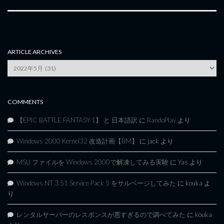
ARTICLE ARCHIVES
Article
Archives
COMMENTS
【EPIC BATTLE FANTASY 1】 と 日本語訳
に
RandoPlay
より
Windows 2000 Kernel32 改造計画【BM】
に
jack
より
MSU ファイルを Windows 2000で解凍してみる実験
に
Yas
より
Windows NT 3.51 Service Pack 5 をサルベージしてみた
に
kouka
よ
り
レンタルサーバーのレスポンスが悪すぎるので調べてみた
に
kouka