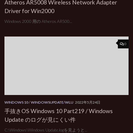
Atheros AR5008 Wireless Network Adapter
Driver for Win2000
Windows 2000 用の Atheros AR500...
0
WINDOWS 10
/
WINDOWSUPDATE/WLU
2022年5月24日
手抜きOS Windows 10 Part219 / Windows
Update のログが見にくい件
C:\Windows\Windows Update.logを見ようと...