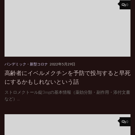
0
パンデミック・新型コロナ
2022年5月29日
高齢者にイベルメクチンを予防で投与すると早死
にするかもしれないという話
ストロメクトール錠3mgの基本情報（薬効分類・副作用・添付文書
など）...
0