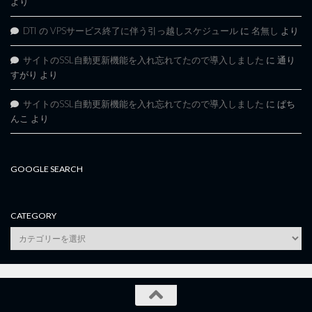
より
DTI の VPSサービス終了に伴う引っ越しスケジュール
に
名無し
より
サイトのSSL自動更新機能を入れ忘れてたので導入しました
に
通り
すがり
より
サイトのSSL自動更新機能を入れ忘れてたので導入しました
に
ぱち
んこ
より
GOOGLE SEARCH
CATEGORY
category