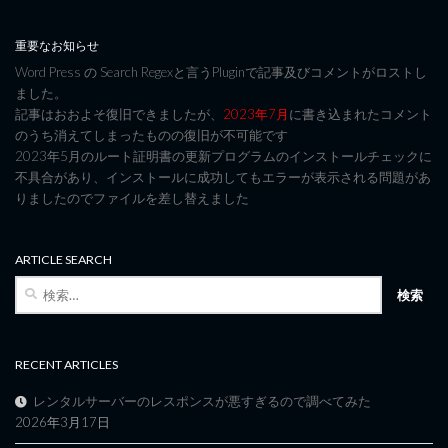
重要なお知らせ
Word Press の Search Regexと言うPluginで記事及びコメントがロストし
ました。
記事はおおよそ復旧できましたが、
2023年7月
に書き込まれたコメント
のうち消えてしまったものの復旧が不可能です
2023年5月のルート証明書の更新プログラムのインストールチェックに
不具合があり、インストールに成功してもエラーが表示される問題があ
りましたのでファイルを差し替えました
ARTICLE SEARCH
検
索:
RECENT ARTICLES
レンタルサーバーのレスポンスが悪すぎるので調べてみた
2026年3月17日