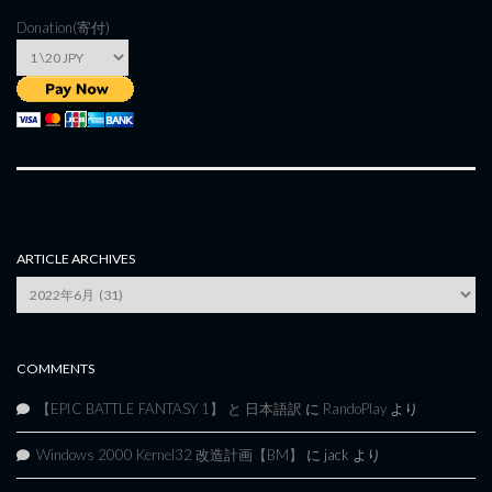
Donation(寄付)
ARTICLE ARCHIVES
Article
Archives
COMMENTS
【EPIC BATTLE FANTASY 1】 と 日本語訳
に
RandoPlay
より
Windows 2000 Kernel32 改造計画【BM】
に
jack
より