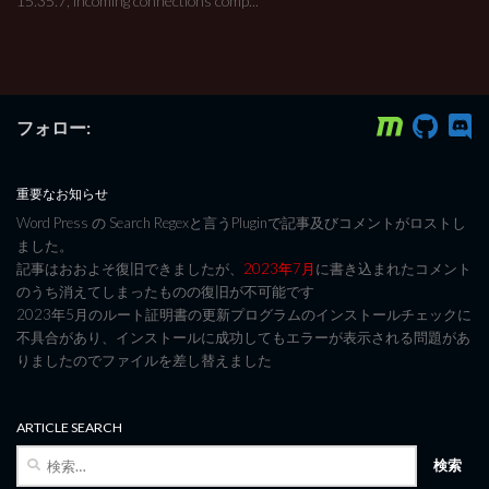
15.35.7, incoming connections comp...
フォロー:
重要なお知らせ
Word Press の Search Regexと言うPluginで記事及びコメントがロストし
ました。
記事はおおよそ復旧できましたが、
2023年7月
に書き込まれたコメント
のうち消えてしまったものの復旧が不可能です
2023年5月のルート証明書の更新プログラムのインストールチェックに
不具合があり、インストールに成功してもエラーが表示される問題があ
りましたのでファイルを差し替えました
ARTICLE SEARCH
検
索: