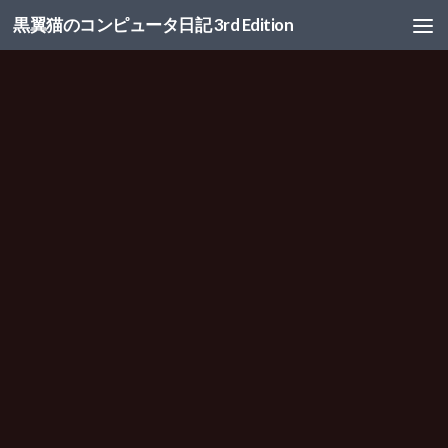
黒翼猫のコンピュータ日記 3rd Edition
コンテンツへスキップ