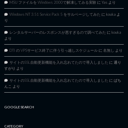
MSU ファイルを Windows 2000で解凍してみる実験
に
Yas
より
Windows NT 3.51 Service Pack 5 をサルベージしてみた
に
kouka
よ
り
レンタルサーバーのレスポンスが悪すぎるので調べてみた
に
kouka
より
DTI の VPSサービス終了に伴う引っ越しスケジュール
に
名無し
より
サイトのSSL自動更新機能を入れ忘れてたので導入しました
に
通り
すがり
より
サイトのSSL自動更新機能を入れ忘れてたので導入しました
に
ぱち
んこ
より
GOOGLE SEARCH
CATEGORY