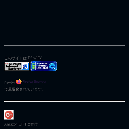
このサイトはIE5.x/IE6
Firefox
で最適化されています。
Amazon GIFT
に寄付