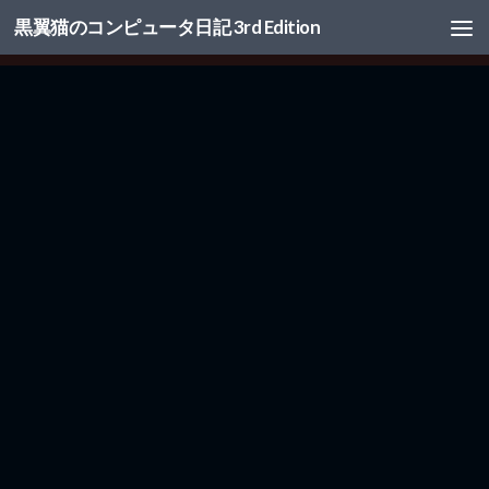
黒翼猫のコンピュータ日記 3rd Edition
コンテンツへスキップ