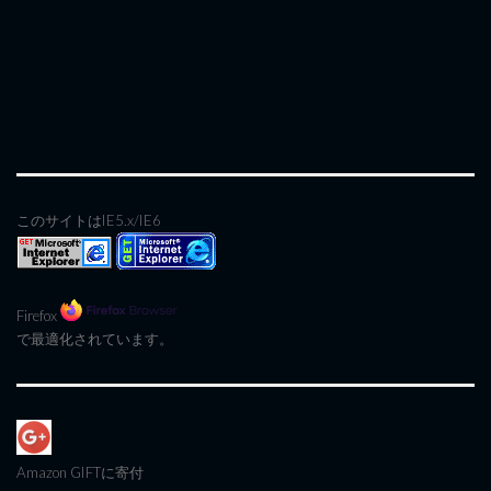
このサイトはIE5.x/IE6
Firefox
で最適化されています。
Amazon GIFT
に寄付