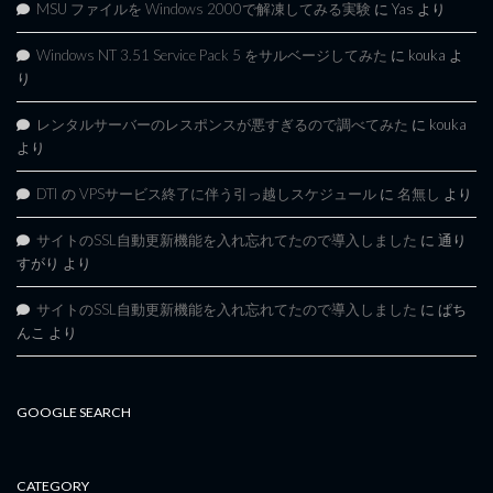
MSU ファイルを Windows 2000で解凍してみる実験
に
Yas
より
Windows NT 3.51 Service Pack 5 をサルベージしてみた
に
kouka
よ
り
レンタルサーバーのレスポンスが悪すぎるので調べてみた
に
kouka
より
DTI の VPSサービス終了に伴う引っ越しスケジュール
に
名無し
より
サイトのSSL自動更新機能を入れ忘れてたので導入しました
に
通り
すがり
より
サイトのSSL自動更新機能を入れ忘れてたので導入しました
に
ぱち
んこ
より
GOOGLE SEARCH
CATEGORY