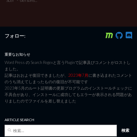
“SLer” -“sier&#8...
フォロー:
重要なお知らせ
Word Press の Search Regexと言うPluginで記事及びコメントがロストし
ました。
記事はおおよそ復旧できましたが、
2023年7月
に書き込まれたコメント
のうち消えてしまったものの復旧が不可能です
2023年5月のルート証明書の更新プログラムのインストールチェックに
不具合があり、インストールに成功してもエラーが表示される問題があ
りましたのでファイルを差し替えました
ARTICLE SEARCH
検
索: