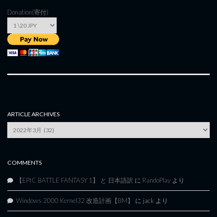
Donation(寄付)
ARTICLE ARCHIVES
Article
Archives
COMMENTS
【EPIC BATTLE FANTASY 1】 と 日本語訳
に
RandoPlay
より
Windows 2000 Kernel32 改造計画【BM】
に
jack
より