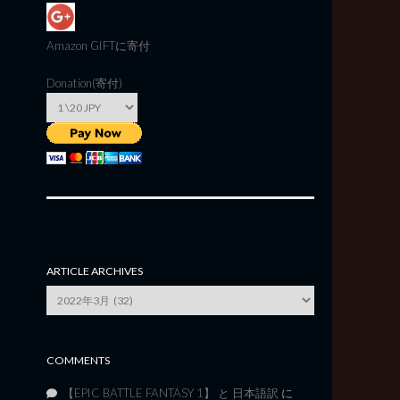
Amazon GIFT
に寄付
Donation(寄付)
ARTICLE ARCHIVES
Article
Archives
COMMENTS
【EPIC BATTLE FANTASY 1】 と 日本語訳
に