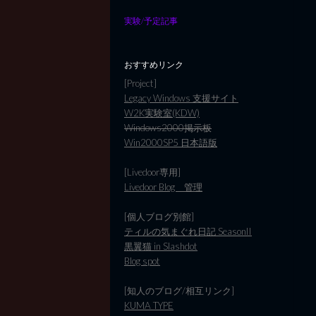
実験/予定記事
おすすめリンク
[Project]
Legacy Windows 支援サイト
W2K実験室(KDW)
Windows2000掲示板
Win2000SP5 日本語版
[Livedoor専用]
Livedoor Blog 管理
[個人ブログ別館]
ティルの気まぐれ日記 SeasonII
黒翼猫 in Slashdot
Blog spot
[知人のブログ/相互リンク]
KUMA TYPE