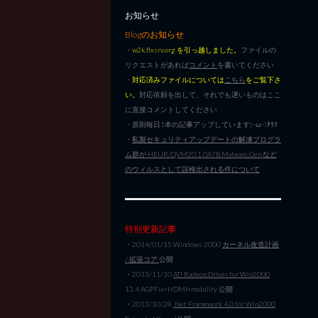
お知らせ
Blogのお知らせ
・
w2k.flxsrv.org を引っ越しました。
ファイルの
リクエストがあれば
コメント
を書いてください
・
対応済みファイルについては
こちら
をご覧下さ
い。
対応依頼を出して、それでも遅いものはここ
に直接コメントしてください
・原則毎日1本の記事アップしています|･ω･)ﾁﾗﾘ
・
私製セキュリティアップデートの解凍プログラ
ム群が HEUR/QVM20.1.0A7B.Malware.Gen など
のウィルスとして誤検出される件について
特別更新記事
・2014/01/15 Windows 2000
カーネル改造計画
/ 拡張コア
公開
・2013/11/10
ATI Radeon Driver for Win2000
13.4 AGPFix+HDMI+mobility 公開
・2013/10/28
.Net Framework 4.0 for Win2000