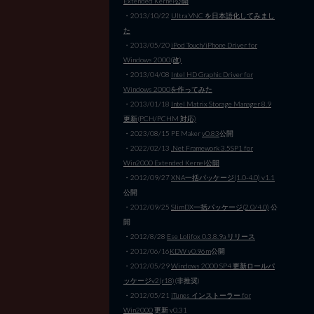
Extended Kernel公開
・2013/10/22
Ultra VNC を日本語化してみまし
た
・2013/05/20
iPod Touch/iPhone Driver for
Windows 2000(改)
・2013/04/08
Intel HD Graphic Driver for
Windows 2000を作ってみた
・2013/01/18
Intel Matrix Storage Manager 8.9
更新(PCH/PCHM 対応)
・2023/08/15 PE Maker
v0.83
公開
・2022/02/13
.Net Framework 3.5SP1 for
Win2000 Extended Kernel公開
・2012/09/27
XNA一括パッケージ(1.0-4.0) v1.1
公開
・2012/09/25
SlimDX一括パッケージ(2.0/4.0)
公
開
・2012/8/28
Ese Lolifox 0.3.8.9a リリース
・2012/06/16
KDW v0.96m
公開
・2012/05/29
Windows 2000 SP4 更新ロールパ
ッケージv2(r18)
(非推奨)
・2012/05/21
iTunes インストーラー for
Win2000
更新 v0.31