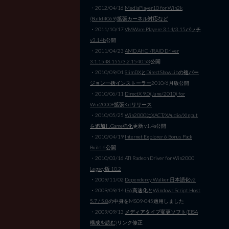
・2012/04/16
MediaPlayer10 for Win2k
(Build4069)拡張カーネル対応など
・2011/10/17
VMWare Playere 3.14/3.15パッチ
v3.14b
公開
・2011/04/23
AMD AHCI/RAID Driver
3.1.1548.155/3.2.1540.53
公開
・2010/09/01
SlimDXとDirectShowLibの複バー
ジョン一括インストーラー
2010/6月版公開
・2010/06/11
DirectX 9.0(June/2010) for
Win2000+拡張Kitリリース
・2010/05/25
Win2000にXACT/XAudio/XInput
を追加しGame強化
更新 v1.4a公開
・2010/04/19
Internet Explorer 6 Bonus Pack
Build 6公開
・2010/03/16 ATI Radeon Driver for Win2000
Legacy版 10.2
・2009/11/02
Dependency Walker 日本語化v2
・2009/09/14
IE6高速化とWindows Script Host
5.7 / 5.8
の中身をMS09-045適用しました
・2009/09/13
メディアタイプ変更ソフト(EISA
構成を読む)
リンク修正