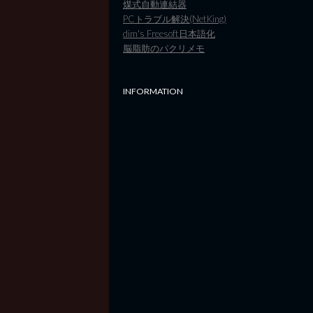
煤式自動連結器
PCトラブル解決(NetKing)
dim's Freesoft日本語化
脳脂肪のパクリメモ
INFORMATION