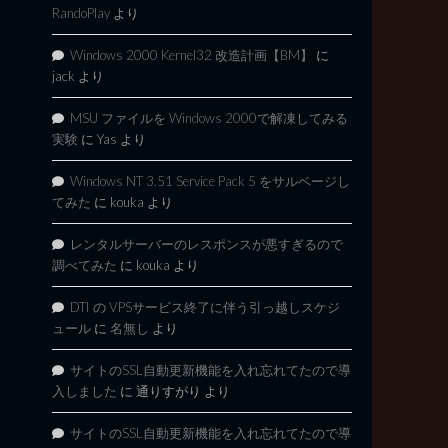
RandoPlay
より
Windows 2000 Kernel32 改造計画【BM】
に
jack
より
MSU ファイルを Windows 2000で解凍してみる
実験
に
Yas
より
Windows NT 3.51 Service Pack 5 をサルベージし
てみた
に
kouka
より
レンタルサーバーのレスポンスが悪すぎるので
調べてみた
に
kouka
より
DTI の VPSサービス終了に伴う引っ越しスケジ
ュール
に
名無し
より
サイトのSSL自動更新機能を入れ忘れてたので導
入しました
に
通りすがり
より
サイトのSSL自動更新機能を入れ忘れてたので導