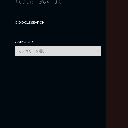
入しました
に
ぱちんこ
より
GOOGLE SEARCH
CATEGORY
category