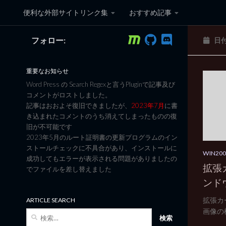
便利な外部サイトリンク集
おすすめ記事
コンテンツへスキップ
フォロー:
日
黒翼猫のコンピュータ日記 3
重要なお知らせ
Word Press の Search Regexと言うPluginで記事及び
コメントがロストしました。
記事はおおよそ復旧できましたが、
2023年7月
に書
き込まれたコメントのうち消えてしまったものの復
旧が不可能です
2023年5月のルート証明書の更新プログラムのイン
ストールチェックに不具合があり、インストールに
WIN2
成功してもエラーが表示される問題がありましたの
拡張
でファイルを差し替えました
ンド
拡張カ
ARTICLE SEARCH
画像の
検
索: