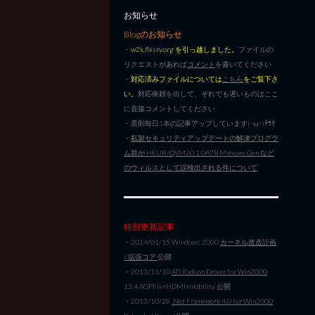
お知らせ
Blogのお知らせ
・
w2k.flxsrv.org を引っ越しました。
ファイルの
リクエストがあれば
コメント
を書いてください
・
対応済みファイルについては
こちら
をご覧下さ
い。
対応依頼を出して、それでも遅いものはここ
に直接コメントしてください
・原則毎日1本の記事アップしています|･ω･)ﾁﾗﾘ
・
私製セキュリティアップデートの解凍プログラ
ム群が HEUR/QVM20.1.0A7B.Malware.Gen など
のウィルスとして誤検出される件について
特別更新記事
・2014/01/15 Windows 2000
カーネル改造計画
/ 拡張コア
公開
・2013/11/10
ATI Radeon Driver for Win2000
13.4 AGPFix+HDMI+mobility 公開
・2013/10/28
.Net Framework 4.0 for Win2000