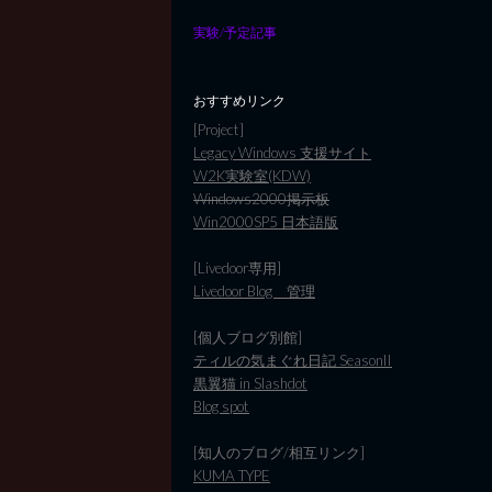
実験/予定記事
おすすめリンク
[Project]
Legacy Windows 支援サイト
W2K実験室(KDW)
Windows2000掲示板
Win2000SP5 日本語版
[Livedoor専用]
Livedoor Blog 管理
[個人ブログ別館]
ティルの気まぐれ日記 SeasonII
黒翼猫 in Slashdot
Blog spot
[知人のブログ/相互リンク]
KUMA TYPE