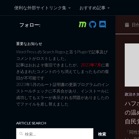
便利な外部サイトリンク集
おすすめ記事
コンテンツへスキップ
フォロー:
日
黒翼猫のコンピュータ日記 3
重要なお知らせ
Word Press の Search Regexと言うPluginで記事及び
コメントがロストしました。
記事はおおよそ復旧できましたが、
2023年7月
に書
き込まれたコメントのうち消えてしまったものの復
旧が不可能です
2023年5月のルート証明書の更新プログラムのイン
ストールチェックに不具合があり、インストールに
政治ネ
成功してもエラーが表示される問題がありましたの
ハフ
でファイルを差し替えました
の温
自民
ARTICLE SEARCH
検
「同性
索:
い」自