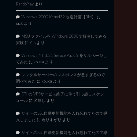
RandoPlay
より
Windows 2000 Kernel32 改造計画【BM】
に
jack
より
MSU ファイルを Windows 2000で解凍してみる
実験
に
Yas
より
Windows NT 3.51 Service Pack 5 をサルベージし
てみた
に
kouka
より
レンタルサーバーのレスポンスが悪すぎるので
調べてみた
に
kouka
より
DTI の VPSサービス終了に伴う引っ越しスケジ
ュール
に
名無し
より
サイトのSSL自動更新機能を入れ忘れてたので導
入しました
に
通りすがり
より
サイトのSSL自動更新機能を入れ忘れてたので導