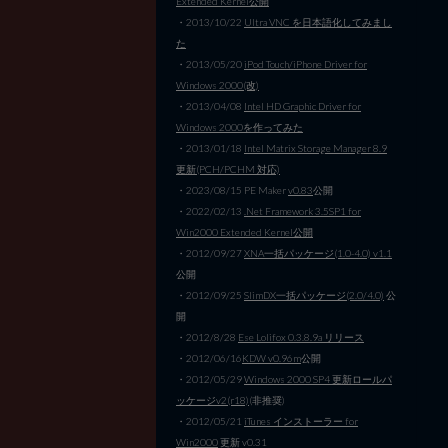
Extended Kernel公開
・2013/10/22
Ultra VNC を日本語化してみまし
た
・2013/05/20
iPod Touch/iPhone Driver for
Windows 2000(改)
・2013/04/08
Intel HD Graphic Driver for
Windows 2000を作ってみた
・2013/01/18
Intel Matrix Storage Manager 8.9
更新(PCH/PCHM 対応)
・2023/08/15 PE Maker
v0.83
公開
・2022/02/13
.Net Framework 3.5SP1 for
Win2000 Extended Kernel公開
・2012/09/27
XNA一括パッケージ(1.0-4.0) v1.1
公開
・2012/09/25
SlimDX一括パッケージ(2.0/4.0)
公
開
・2012/8/28
Ese Lolifox 0.3.8.9a リリース
・2012/06/16
KDW v0.96m
公開
・2012/05/29
Windows 2000 SP4 更新ロールパ
ッケージv2(r18)
(非推奨)
・2012/05/21
iTunes インストーラー for
Win2000
更新 v0.31