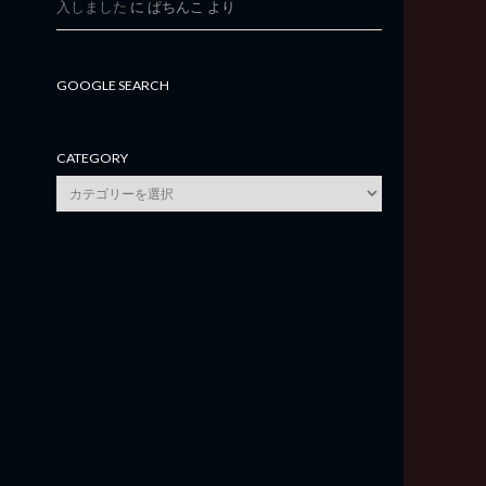
入しました
に
ぱちんこ
より
GOOGLE SEARCH
CATEGORY
category