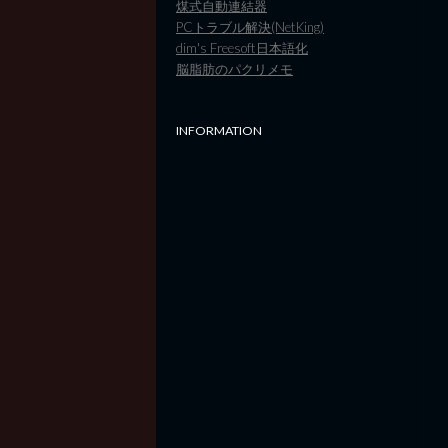
煤式自動連結器
PCトラブル解決(NetKing)
dim's Freesoft日本語化
脳脂肪のパクリメモ
INFORMATION