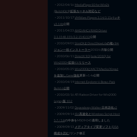
・2012/04/16
MediaPlayer10 for Win2k
(Build4069)拡張カーネル対応など
・2011/10/17
VMWare Playere 3.14/3.15パッチ
v3.14b
公開
・2011/04/23
AMD AHCI/RAID Driver
3.1.1548.155/3.2.1540.53
公開
・2010/09/01
SlimDXとDirectShowLibの複バー
ジョン一括インストーラー
2010/6月版公開
・2010/06/11
DirectX 9.0(June/2010) for
Win2000+拡張Kitリリース
・2010/05/25
Win2000にXACT/XAudio/XInput
を追加しGame強化
更新 v1.4a公開
・2010/04/19
Internet Explorer 6 Bonus Pack
Build 6公開
・2010/03/16 ATI Radeon Driver for Win2000
Legacy版 10.2
・2009/11/02
Dependency Walker 日本語化v2
・2009/09/14
IE6高速化とWindows Script Host
5.7 / 5.8
の中身をMS09-045適用しました
・2009/09/13
メディアタイプ変更ソフト(EISA
構成を読む)
リンク修正