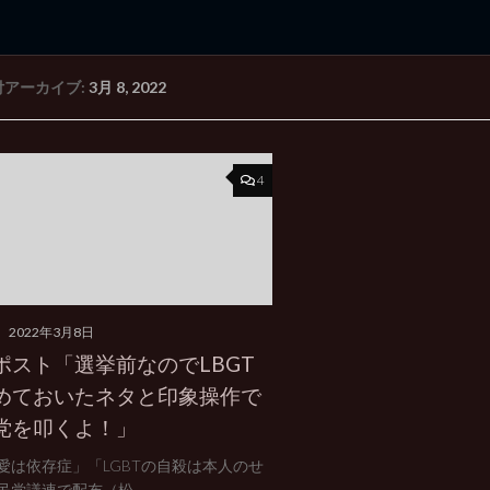
付アーカイブ:
3月 8, 2022
rd Edition
Windows 2000 tunes up blog
4
タ
2022年3月8日
ポスト「選挙前なのでLBGT
めておいたネタと印象操作で
党を叩くよ！」
愛は依存症」「LGBTの自殺は本人のせ
民党議連で配布（松...