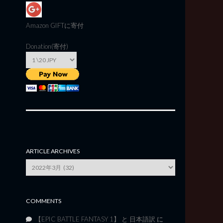
Amazon GIFT
に寄付
Donation(寄付)
ARTICLE ARCHIVES
Article
Archives
COMMENTS
【EPIC BATTLE FANTASY 1】 と 日本語訳
に