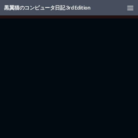
黒翼猫のコンピュータ日記 3rd Edition
コンテンツへスキップ