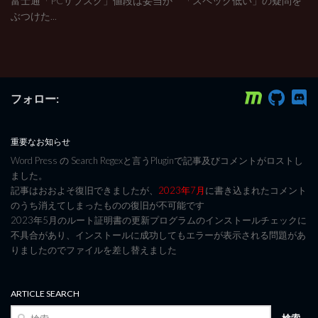
富士通「PCサブスク」値段は妥当か 「スペック低い」の疑問を
ぶつけた...
フォロー:
重要なお知らせ
Word Press の Search Regexと言うPluginで記事及びコメントがロストし
ました。
記事はおおよそ復旧できましたが、
2023年7月
に書き込まれたコメント
のうち消えてしまったものの復旧が不可能です
2023年5月のルート証明書の更新プログラムのインストールチェックに
不具合があり、インストールに成功してもエラーが表示される問題があ
りましたのでファイルを差し替えました
ARTICLE SEARCH
検