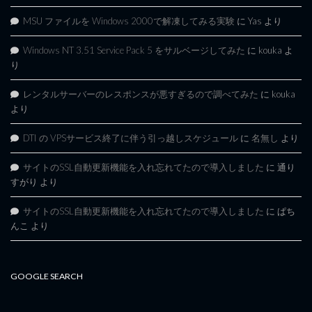
MSU ファイルを Windows 2000で解凍してみる実験
に
Yas
より
Windows NT 3.51 Service Pack 5 をサルベージしてみた
に
kouka
よ
り
レンタルサーバーのレスポンスが悪すぎるので調べてみた
に
kouka
より
DTI の VPSサービス終了に伴う引っ越しスケジュール
に
名無し
より
サイトのSSL自動更新機能を入れ忘れてたので導入しました
に
通り
すがり
より
サイトのSSL自動更新機能を入れ忘れてたので導入しました
に
ぱち
んこ
より
GOOGLE SEARCH