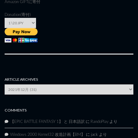
Amazon GIFT
に寄付
Donation(寄付)
ARTICLE ARCHIVES
Article
Archives
COMMENTS
【EPIC BATTLE FANTASY 1】 と 日本語訳
に
RandoPlay
より
Windows 2000 Kernel32 改造計画【BM】
に
jack
より