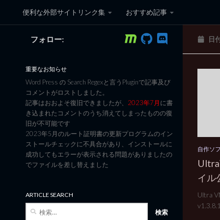
便利な外部サイトリンク集
おすすめ記事
コンテンツへスキップ
フォロー:
日
黒翼猫のコンピュータ日記 3
重要なお知らせ
Word Press の Search Regexと言うPluginで記事及び
コメントがロストしました。
記事はおおよそ復旧できましたが、
2023年7月
に書
き込まれたコメントのうち消えてしまったものの復
旧が不可能です
2023年5月のルート証明書の更新プログラムのイン
ストールチェックに不具合があり、インストールに
自作ソ
成功してもエラーが表示される問題がありましたの
Ult
でファイルを差し替えました
イル公開
Ultr
ARTICLE SEARCH
v1.3.8.1
検
索: