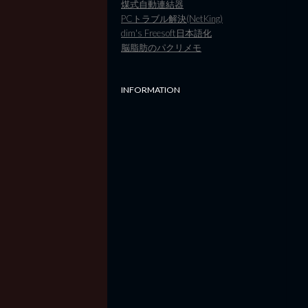
煤式自動連結器
PCトラブル解決(NetKing)
dim's Freesoft日本語化
脳脂肪のパクリメモ
INFORMATION