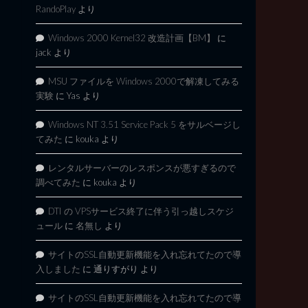
RandoPlay
より
Windows 2000 Kernel32 改造計画【BM】
に
jack
より
MSU ファイルを Windows 2000で解凍してみる
実験
に
Yas
より
Windows NT 3.51 Service Pack 5 をサルベージし
てみた
に
kouka
より
レンタルサーバーのレスポンスが悪すぎるので
調べてみた
に
kouka
より
DTI の VPSサービス終了に伴う引っ越しスケジ
ュール
に
名無し
より
サイトのSSL自動更新機能を入れ忘れてたので導
入しました
に
通りすがり
より
サイトのSSL自動更新機能を入れ忘れてたので導