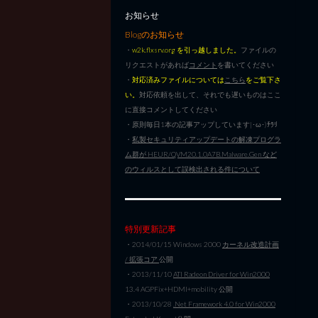
お知らせ
Blogのお知らせ
・
w2k.flxsrv.org を引っ越しました。
ファイルの
リクエストがあれば
コメント
を書いてください
・
対応済みファイルについては
こちら
をご覧下さ
い。
対応依頼を出して、それでも遅いものはここ
に直接コメントしてください
・原則毎日1本の記事アップしています|･ω･)ﾁﾗﾘ
・
私製セキュリティアップデートの解凍プログラ
ム群が HEUR/QVM20.1.0A7B.Malware.Gen など
のウィルスとして誤検出される件について
特別更新記事
・2014/01/15 Windows 2000
カーネル改造計画
/ 拡張コア
公開
・2013/11/10
ATI Radeon Driver for Win2000
13.4 AGPFix+HDMI+mobility 公開
・2013/10/28
.Net Framework 4.0 for Win2000