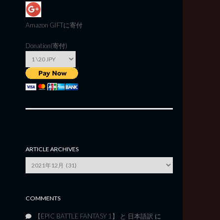
Amazon GIFT
に寄付
Donation(寄付)
ARTICLE ARCHIVES
Article
Archives
COMMENTS
【EPIC BATTLE FANTASY 1】 と 日本語訳
に