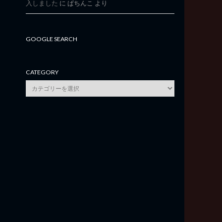
入しました
に
ぱちんこ
より
GOOGLE SEARCH
CATEGORY
category