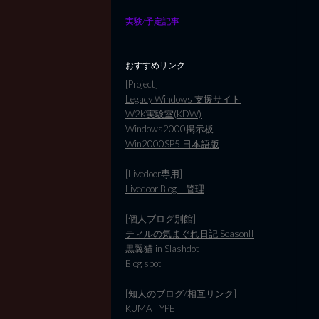
実験/予定記事
おすすめリンク
[Project]
Legacy Windows 支援サイト
W2K実験室(KDW)
Windows2000掲示板
Win2000SP5 日本語版
[Livedoor専用]
Livedoor Blog 管理
[個人ブログ別館]
ティルの気まぐれ日記 SeasonII
黒翼猫 in Slashdot
Blog spot
[知人のブログ/相互リンク]
KUMA TYPE