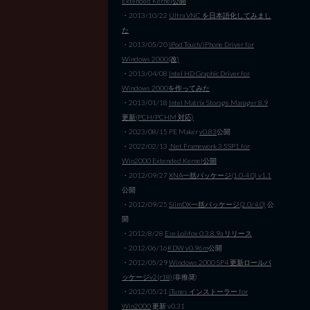
Extended Kernel公開
・2013/10/22
Ultra VNC を日本語化してみまし
た
・2013/05/20
iPod Touch/iPhone Driver for
Windows 2000(改)
・2013/04/08
Intel HD Graphic Driver for
Windows 2000を作ってみた
・2013/01/18
Intel Matrix Storage Manager 8.9
更新(PCH/PCHM 対応)
・2023/08/15 PE Maker
v0.83
公開
・2022/02/13
.Net Framework 3.5SP1 for
Win2000 Extended Kernel公開
・2012/09/27
XNA一括パッケージ(1.0-4.0) v1.1
公開
・2012/09/25
SlimDX一括パッケージ(2.0/4.0)
公
開
・2012/8/28
Ese Lolifox 0.3.8.9a リリース
・2012/06/16
KDW v0.96m
公開
・2012/05/29
Windows 2000 SP4 更新ロールパ
ッケージv2(r18)
(非推奨)
・2012/05/21
iTunes インストーラー for
Win2000
更新 v0.31