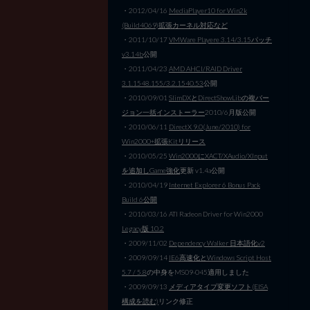
・2012/04/16
MediaPlayer10 for Win2k
(Build4069)拡張カーネル対応など
・2011/10/17
VMWare Playere 3.14/3.15パッチ
v3.14b
公開
・2011/04/23
AMD AHCI/RAID Driver
3.1.1548.155/3.2.1540.53
公開
・2010/09/01
SlimDXとDirectShowLibの複バー
ジョン一括インストーラー
2010/6月版公開
・2010/06/11
DirectX 9.0(June/2010) for
Win2000+拡張Kitリリース
・2010/05/25
Win2000にXACT/XAudio/XInput
を追加しGame強化
更新 v1.4a公開
・2010/04/19
Internet Explorer 6 Bonus Pack
Build 6公開
・2010/03/16 ATI Radeon Driver for Win2000
Legacy版 10.2
・2009/11/02
Dependency Walker 日本語化v2
・2009/09/14
IE6高速化とWindows Script Host
5.7 / 5.8
の中身をMS09-045適用しました
・2009/09/13
メディアタイプ変更ソフト(EISA
構成を読む)
リンク修正