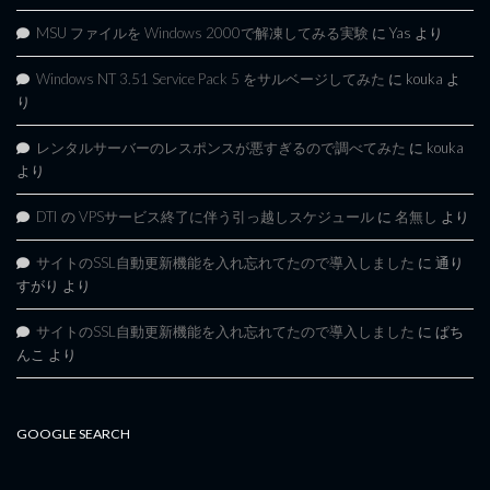
MSU ファイルを Windows 2000で解凍してみる実験
に
Yas
より
Windows NT 3.51 Service Pack 5 をサルベージしてみた
に
kouka
よ
り
レンタルサーバーのレスポンスが悪すぎるので調べてみた
に
kouka
より
DTI の VPSサービス終了に伴う引っ越しスケジュール
に
名無し
より
サイトのSSL自動更新機能を入れ忘れてたので導入しました
に
通り
すがり
より
サイトのSSL自動更新機能を入れ忘れてたので導入しました
に
ぱち
んこ
より
GOOGLE SEARCH