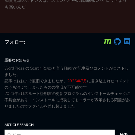
満員電車のストレスは、スタンバイ中の戦闘機のパイロットより
も高いんだ...
フォロー:
重要なお知らせ
Word Press の Search Regexと言うPluginで記事及びコメントがロストし
ました。
記事はおおよそ復旧できましたが、
2023年7月
に書き込まれたコメント
のうち消えてしまったものの復旧が不可能です
2023年5月のルート証明書の更新プログラムのインストールチェックに
不具合があり、インストールに成功してもエラーが表示される問題があ
りましたのでファイルを差し替えました
ARTICLE SEARCH
検