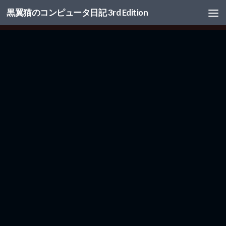
黒翼猫のコンピュータ日記 3rd Edition
コンテンツへスキップ