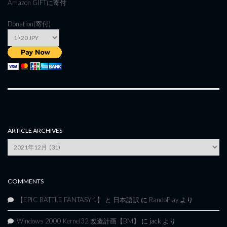
Amazon GIFT
に寄付
Donation(寄付)
ARTICLE ARCHIVES
Article
Archives
COMMENTS
【EPIC BATTLE FANTASY 1】 と 日本語訳
に
RandoPlay
より
Windows 2000 Kernel32 改造計画【BM】
に
jack
より