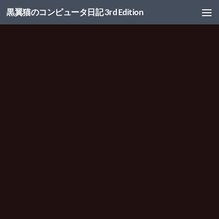
黒翼猫のコンピュータ日記 3rd Edition
コンテンツへスキップ