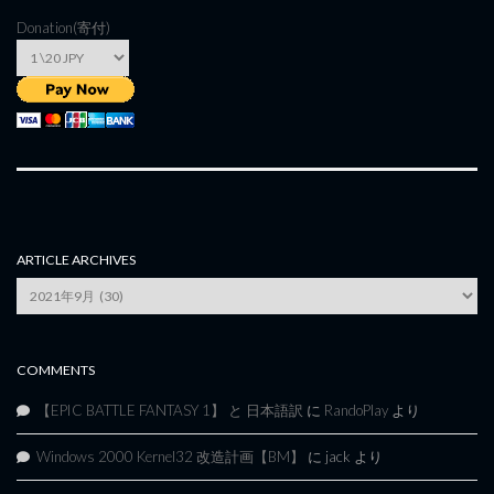
Donation(寄付)
ARTICLE ARCHIVES
Article
Archives
COMMENTS
【EPIC BATTLE FANTASY 1】 と 日本語訳
に
RandoPlay
より
Windows 2000 Kernel32 改造計画【BM】
に
jack
より