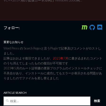
VC++2019 用の 拡張カーネル向け Windows 2000向...
フォロー:
重要なお知らせ
Word Press の Search Regexと言うPluginで記事及びコメントがロストし
ました。
記事はおおよそ復旧できましたが、
2023年7月
に書き込まれたコメント
のうち消えてしまったものの復旧が不可能です
2023年5月のルート証明書の更新プログラムのインストールチェックに
不具合があり、インストールに成功してもエラーが表示される問題があ
りましたのでファイルを差し替えました
ARTICLE SEARCH
検
索: