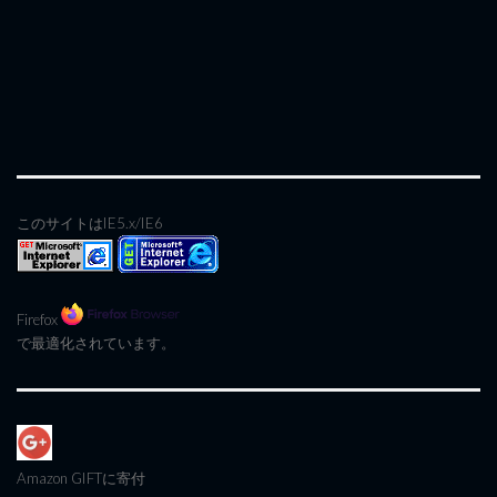
このサイトはIE5.x/IE6
Firefox
で最適化されています。
Amazon GIFT
に寄付