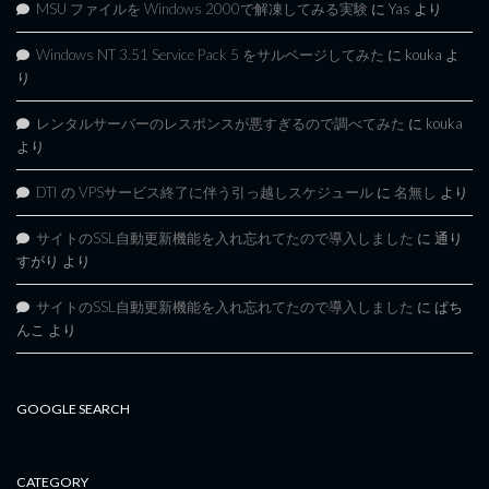
MSU ファイルを Windows 2000で解凍してみる実験
に
Yas
より
Windows NT 3.51 Service Pack 5 をサルベージしてみた
に
kouka
よ
り
レンタルサーバーのレスポンスが悪すぎるので調べてみた
に
kouka
より
DTI の VPSサービス終了に伴う引っ越しスケジュール
に
名無し
より
サイトのSSL自動更新機能を入れ忘れてたので導入しました
に
通り
すがり
より
サイトのSSL自動更新機能を入れ忘れてたので導入しました
に
ぱち
んこ
より
GOOGLE SEARCH
CATEGORY