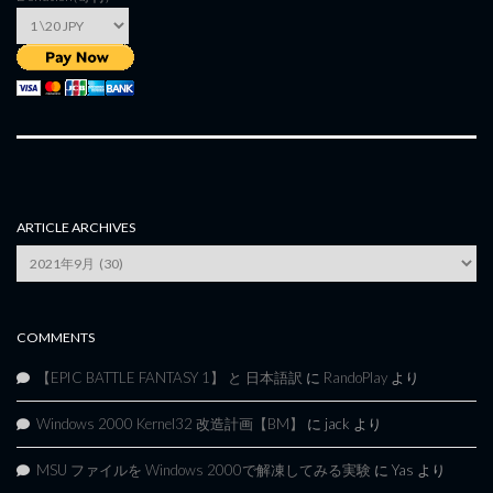
ARTICLE ARCHIVES
Article
Archives
COMMENTS
【EPIC BATTLE FANTASY 1】 と 日本語訳
に
RandoPlay
より
Windows 2000 Kernel32 改造計画【BM】
に
jack
より
MSU ファイルを Windows 2000で解凍してみる実験
に
Yas
より