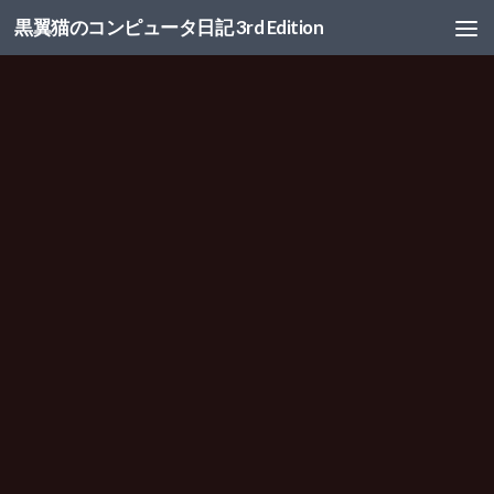
黒翼猫のコンピュータ日記 3rd Edition
コンテンツへスキップ