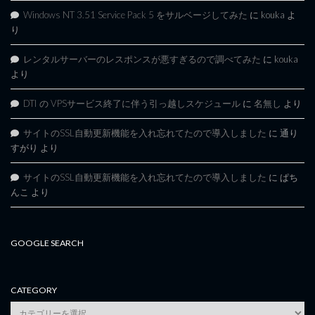
Windows NT 3.51 Service Pack 5 をサルベージしてみた
に
kouka
よ
り
レンタルサーバーのレスポンスが悪すぎるので調べてみた
に
kouka
より
DTI の VPSサービス終了に伴う引っ越しスケジュール
に
名無し
より
サイトのSSL自動更新機能を入れ忘れてたので導入しました
に
通り
すがり
より
サイトのSSL自動更新機能を入れ忘れてたので導入しました
に
ぱち
んこ
より
GOOGLE SEARCH
CATEGORY
category