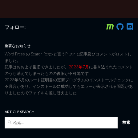
フォロー:
重要なお知らせ
Word Press の Search Regexと言うPluginで記事及びコメントがロストし
ました。
記事はおおよそ復旧できましたが、
2023年7月
に書き込まれたコメント
のうち消えてしまったものの復旧が不可能です
2023年5月のルート証明書の更新プログラムのインストールチェックに
不具合があり、インストールに成功してもエラーが表示される問題があ
りましたのでファイルを差し替えました
ARTICLE SEARCH
検
索: