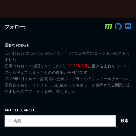
フォロー:
重要なお知らせ
Word Press の Search Regexと言うPluginで記事及びコメントがロストし
ました。
記事はおおよそ復旧できましたが、
2023年7月
に書き込まれたコメント
のうち消えてしまったものの復旧が不可能です
2023年5月のルート証明書の更新プログラムのインストールチェックに
不具合があり、インストールに成功してもエラーが表示される問題があ
りましたのでファイルを差し替えました
ARTICLE SEARCH
検
索: