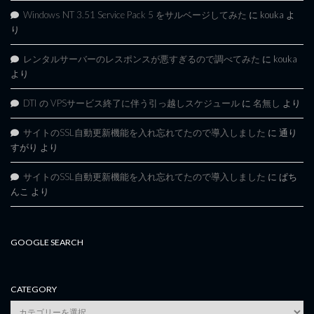
Windows NT 3.51 Service Pack 5 をサルベージしてみた
に
kouka
よ
り
レンタルサーバーのレスポンスが悪すぎるので調べてみた
に
kouka
より
DTI の VPSサービス終了に伴う引っ越しスケジュール
に
名無し
より
サイトのSSL自動更新機能を入れ忘れてたので導入しました
に
通り
すがり
より
サイトのSSL自動更新機能を入れ忘れてたので導入しました
に
ぱち
んこ
より
GOOGLE SEARCH
CATEGORY
category