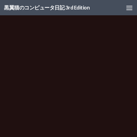
黒翼猫のコンピュータ日記 3rd Edition
コンテンツへスキップ