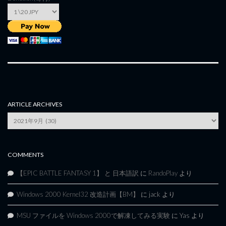
ARTICLE ARCHIVES
Article
Archives
COMMENTS
【EPIC BATTLE FANTASY 1】 と 日本語訳
に
RandoPlay
より
Windows 2000 Kernel32 改造計画【BM】
に
jack
より
MSU ファイルを Windows 2000で解凍してみる実験
に
Yas
より