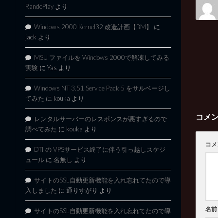
RandoPlay
より
Windows 2000 Kernel32 改造計画【BM】
に
jack
より
MSU ファイルを Windows 2000で解凍してみる
実験
に
Yas
より
Windows NT 3.51 Service Pack 5 をサルベージし
てみた
に
kouka
より
コメ
レンタルサーバーのレスポンスが悪すぎるので
調べてみた
に
kouka
より
コメ
DTI の VPSサービス終了に伴う引っ越しスケジ
ュール
に
名無し
より
サイトのSSL自動更新機能を入れ忘れてたので導
入しました
に
通りすがり
より
名前
サイトのSSL自動更新機能を入れ忘れてたので導