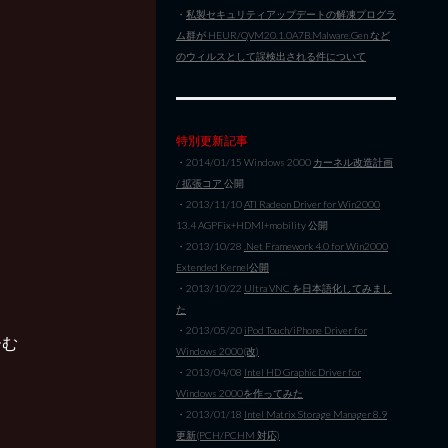
・
私製セキュリティアップデートの解凍プログラ
ム群が HEUR/QVM20.1.0A7B.Malware.Gen など
のウィルスとして誤検出される件について
特別更新記事
・2014/01/15 Windows 2000
カーネル改造計画
/ 拡張コア
公開
・2013/11/10
ATI Radeon Driver for Win2000
13.4 AGPFix+HDMI+mobility 公開
・2013/10/28
.Net Framework 4.0 for Win2000
Extended Kernel公開
・2013/10/22
Ultra VNC を日本語化してみまし
た
・2013/05/20
iPod Touch/iPhone Driver for
ーむ
Windows 2000(改)
・2013/04/08
Intel HD Graphic Driver for
Windows 2000を作ってみた
・2013/01/18
Intel Matrix Storage Manager 8.9
更新(PCH/PCHM 対応)