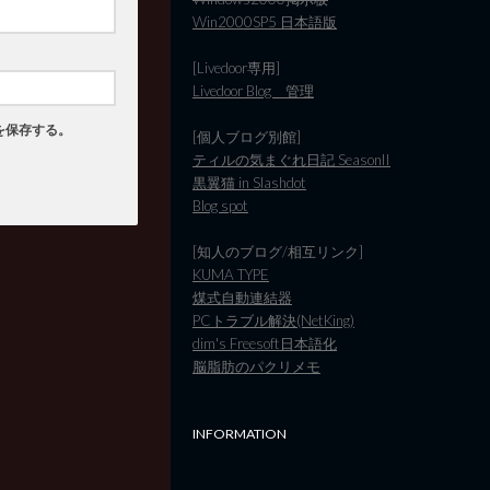
Win2000SP5 日本語版
[Livedoor専用]
Livedoor Blog 管理
を保存する。
[個人ブログ別館]
ティルの気まぐれ日記 SeasonII
黒翼猫 in Slashdot
Blog spot
[知人のブログ/相互リンク]
KUMA TYPE
煤式自動連結器
PCトラブル解決(NetKing)
dim's Freesoft日本語化
脳脂肪のパクリメモ
INFORMATION