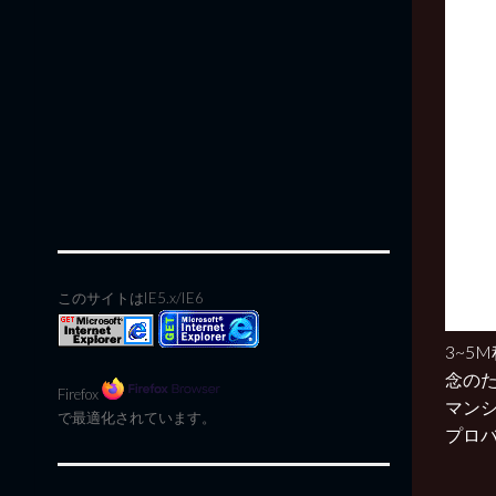
このサイトはIE5.x/IE6
3~5
念のた
Firefox
マン
で最適化されています。
プロ