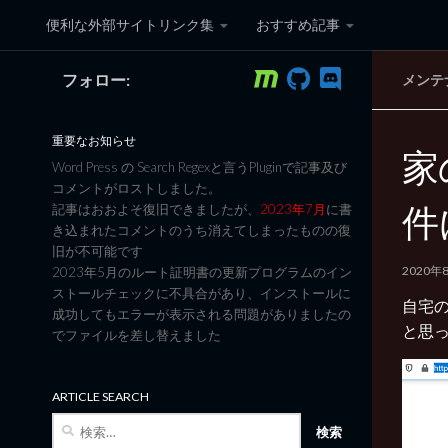
便利な外部サイトリンク集
おすすめ記事
コンテンツへスキップ
フォロー:
メンテ
黒翼猫のコンピュータ日記 3
重要なお知らせ
家
Word Press の Search Regexと言うPluginで記事及び
コメントがロストしました。
件
記事はおおよそ復旧できましたが、
2023年7月
に書
き込まれたコメントのうち消えてしまったものの復
旧が不可能です
2020年
2023年5月のルート証明書の更新プログラムのイン
ストールチェックに不具合があり、インストールに
自宅の
成功してもエラーが表示される問題がありましたの
と思
でファイルを差し替えました
ARTICLE SEARCH
検
索: