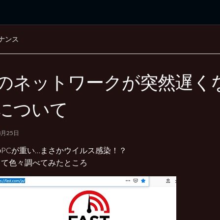
ナンス
rd Edition
Windows 2000 tunes up blog
のネットワークが突然遅く
について
8月25日
PCが重い…まさかウイルス感染！？
って色々調べてみたところ