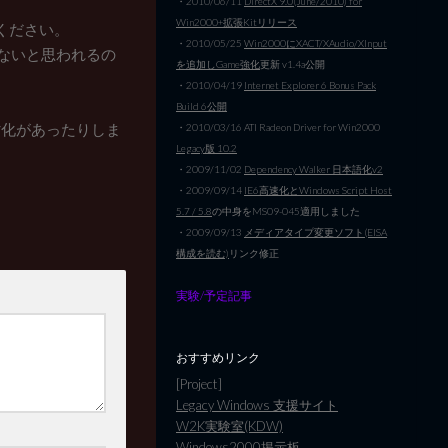
・2010/06/11
DirectX 9.0(June/2010) for
Win2000+拡張Kitリリース
てください。
・2010/05/25
Win2000にXACT/XAudio/XInput
題ないと思われるの
を追加しGame強化
更新 v1.4a公開
・2010/04/19
Internet Explorer 6 Bonus Pack
Build 6公開
劣化があったりしま
・2010/03/16 ATI Radeon Driver for Win2000
Legacy版 10.2
・2009/11/02
Dependency Walker 日本語化v2
・2009/09/14
IE6高速化とWindows Script Host
5.7 / 5.8
の中身をMS09-045適用しました
・2009/09/13
メディアタイプ変更ソフト(EISA
構成を読む)
リンク修正
実験/予定記事
おすすめリンク
[Project]
Legacy Windows 支援サイト
W2K実験室(KDW)
Windows2000掲示板