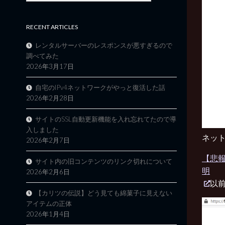
RECENT ARTICLES
レンタルサーバーのレスポンスが悪すぎるので
調べてみた
2026年3月17日
自宅のIPv4ネットワークがやっと復活した話
2026年2月28日
サイトのSSL自動更新機能を入れ忘れてたので導
入しました
ネッ
2026年2月7日
【悲報
サイト内の旧コンテンツのリンク切れについて
明
2026年2月6日
以
【カリツの伝説】どう見ても綿菓子に見えない
アイテムの正体
2026年1月4日