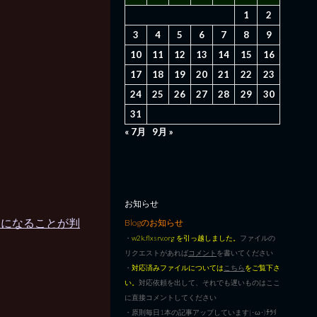
1
2
3
4
5
6
7
8
9
10
11
12
13
14
15
16
17
18
19
20
21
22
23
24
25
26
27
28
29
30
31
« 7月
9月 »
お知らせ
0になることが判
Blogのお知らせ
・
w2k.flxsrv.org を引っ越しました。
ファイルの
リクエストがあれば
コメント
を書いてください
・
対応済みファイルについては
こちら
をご覧下さ
い。
対応依頼を出して、それでも遅いものはここ
に直接コメントしてください
・原則毎日1本の記事アップしています|･ω･)ﾁﾗﾘ