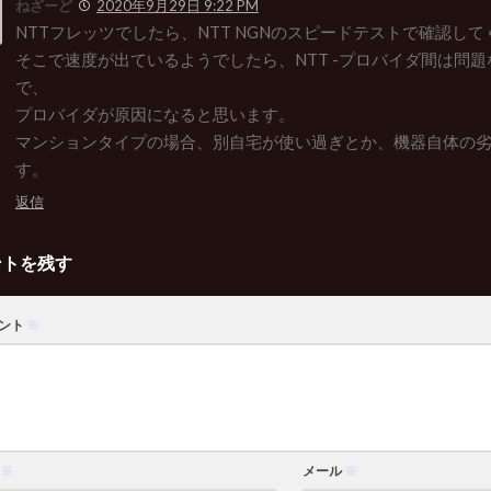
ねざーど
2020年9月29日 9:22 PM
NTTフレッツでしたら、NTT NGNのスピードテストで確認し
そこで速度が出ているようでしたら、NTT -プロバイダ間は問
で、
プロバイダが原因になると思います。
マンションタイプの場合、別自宅が使い過ぎとか、機器自体の
す。
返信
ントを残す
ント
※
※
メール
※