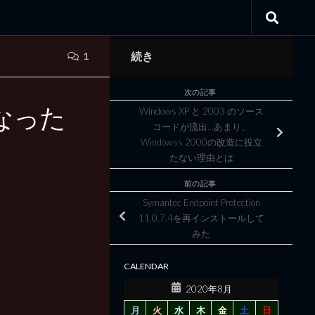
続き
1
次の記事
なった
Windows XP と 2003 のソース
コードが流出…あまり、
Windowss 2000の改造に役立
たない理由とは
前の記事
Symantec Endpoint Protection
11.0.7.4を再インストールして
みた
CALENDAR
2020年8月
月
火
水
木
金
土
日