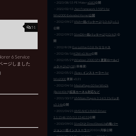
・2023/08/15 PE Maker
v0.83
公開
・2022/02/13
.Net Framework 3.5SP1 for
Win2000 Extended Kernel公開
・2012/09/27
XNA一括パッケージ(1.0-4.0) v1.1
51
公開
・2012/09/25
SlimDX一括パッケージ(2.0/4.0)
公
開
・2012/8/28
Ese Lolifox 0.3.8.9a リリース
・2012/06/16
KDW v0.96m
公開
lorer 6 Service
・2012/05/29
Windows 2000 SP4 更新ロールパ
サルベージしました
ッケージv2(r18)
(非推奨)
・2012/05/21
iTunes インストーラー for
日
Win2000
更新 v0.31
・2012/04/16
MediaPlayer10 for Win2k
(Build4069)拡張カーネル対応など
・2011/10/17
VMWare Playere 3.14/3.15パッチ
v3.14b
公開
・2011/04/23
AMD AHCI/RAID Driver
3.1.1548.155/3.2.1540.53
公開
・2010/09/01
SlimDXとDirectShowLibの複バー
ジョン一括インストーラー
2010/6月版公開