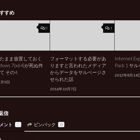
すすめ
0
1
たまま放置しておく
フォーマットする必要があ
Internet Exp
dows 7(x64)が死ぬ件
りますと言われたメディア
Pack 1 
て その4
からデータをサルベージさ
2012年8月14
せられた話
7月9日
2016年10月7日
返信
メント
1
ピンバック
0