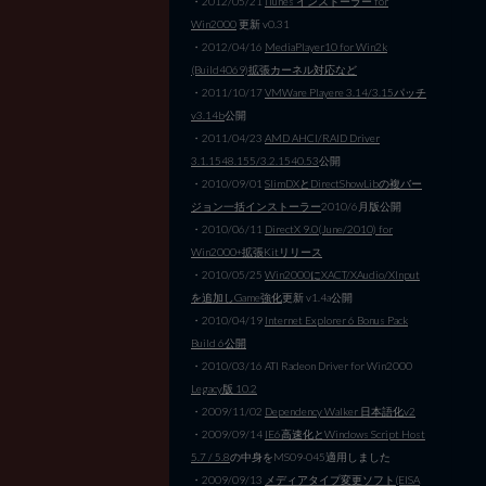
・2012/05/21
iTunes インストーラー for
Win2000
更新 v0.31
・2012/04/16
MediaPlayer10 for Win2k
(Build4069)拡張カーネル対応など
・2011/10/17
VMWare Playere 3.14/3.15パッチ
v3.14b
公開
・2011/04/23
AMD AHCI/RAID Driver
3.1.1548.155/3.2.1540.53
公開
・2010/09/01
SlimDXとDirectShowLibの複バー
ジョン一括インストーラー
2010/6月版公開
・2010/06/11
DirectX 9.0(June/2010) for
Win2000+拡張Kitリリース
・2010/05/25
Win2000にXACT/XAudio/XInput
を追加しGame強化
更新 v1.4a公開
・2010/04/19
Internet Explorer 6 Bonus Pack
Build 6公開
・2010/03/16 ATI Radeon Driver for Win2000
Legacy版 10.2
・2009/11/02
Dependency Walker 日本語化v2
・2009/09/14
IE6高速化とWindows Script Host
5.7 / 5.8
の中身をMS09-045適用しました
・2009/09/13
メディアタイプ変更ソフト(EISA