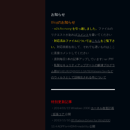
お知らせ
Blogのお知らせ
・
w2k.flxsrv.org を引っ越しました。
ファイルの
リクエストがあれば
コメント
を書いてください
・
対応済みファイルについては
こちら
をご覧下さ
い。
対応依頼を出して、それでも遅いものはここ
に直接コメントしてください
・原則毎日1本の記事アップしています|･ω･)ﾁﾗﾘ
・
私製セキュリティアップデートの解凍プログラ
ム群が HEUR/QVM20.1.0A7B.Malware.Gen など
のウィルスとして誤検出される件について
特別更新記事
・2014/01/15 Windows 2000
カーネル改造計画
/ 拡張コア
公開
・2013/11/10
ATI Radeon Driver for Win2000
13.4 AGPFix+HDMI+mobility 公開