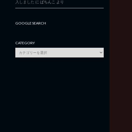
入しました
に
ぱちんこ
より
GOOGLE SEARCH
CATEGORY
category