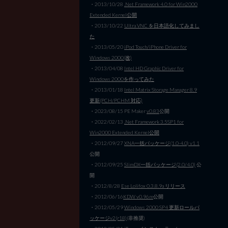
・2013/10/28
.Net Framework 4.0 for Win2000
Extended Kernel公開
・2013/10/22
Ultra VNC を日本語化してみまし
た
・2013/05/20
iPod Touch/iPhone Driver for
Windows 2000(改)
・2013/04/08
Intel HD Graphic Driver for
Windows 2000を作ってみた
・2013/01/18
Intel Matrix Storage Manager 8.9
更新(PCH/PCHM 対応)
・2023/08/15 PE Maker
v0.83
公開
・2022/02/13
.Net Framework 3.5SP1 for
Win2000 Extended Kernel公開
・2012/09/27
XNA一括パッケージ(1.0-4.0) v1.1
公開
・2012/09/25
SlimDX一括パッケージ(2.0/4.0)
公
開
・2012/8/28
Ese Lolifox 0.3.8.9a リリース
・2012/06/16
KDW v0.96m
公開
・2012/05/29
Windows 2000 SP4 更新ロールパ
ッケージv2(r18)
(非推奨)