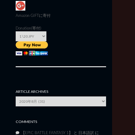
Amazon GIFT
に寄付
Donation(寄付)
ARTICLE ARCHIVES
Article
Archives
COMMENTS
【EPIC BATTLE FANTASY 1】 と 日本語訳
に