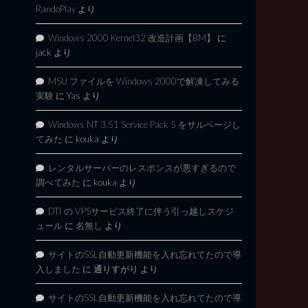
RandoPlay
より
Windows 2000 Kernel32 改造計画【BM】
に
jack
より
MSU ファイルを Windows 2000で解凍してみる
実験
に
Yas
より
Windows NT 3.51 Service Pack 5 をサルベージし
てみた
に
kouka
より
レンタルサーバーのレスポンスが悪すぎるので
調べてみた
に
kouka
より
DTI の VPSサービス終了に伴う引っ越しスケジ
ュール
に
名無し
より
サイトのSSL自動更新機能を入れ忘れてたので導
入しました
に
通りすがり
より
サイトのSSL自動更新機能を入れ忘れてたので導