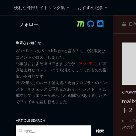
便利な外部サイトリンク集
おすすめ記事
コンテンツへスキップ
フォロー:
日
黒翼猫のコンピュータ日記 3
重要なお知らせ
Word Press の Search Regexと言うPluginで記事及び
コメントがロストしました。
記事はおおよそ復旧できましたが、
2023年7月
に書
き込まれたコメントのうち消えてしまったものの復
旧が不可能です
2023年5月のルート証明書の更新プログラムのイン
ストールチェックに不具合があり、インストールに
CYGWIN
成功してもエラーが表示される問題がありましたの
ma
でファイルを差し替えました
ト 2
mai
ARTICLE SEARCH
次の通り。
検
索: