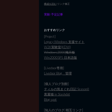
構成を読む)
リンク修正
実験/予定記事
おすすめリンク
[Project]
Legacy Windows 支援サイト
W2K実験室(KDW)
Windows2000掲示板
Win2000SP5 日本語版
[Livedoor専用]
Livedoor Blog 管理
[個人ブログ別館]
ティルの気まぐれ日記 SeasonII
黒翼猫 in Slashdot
Blog spot
[知人のブログ/相互リンク]