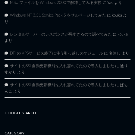
MSU ファイルを Windows 2000で解凍してみる実験
に
Yas
より
Windows NT 3.51 Service Pack 5 をサルベージしてみた
に
kouka
よ
り
レンタルサーバーのレスポンスが悪すぎるので調べてみた
に
kouka
より
DTI の VPSサービス終了に伴う引っ越しスケジュール
に
名無し
より
サイトのSSL自動更新機能を入れ忘れてたので導入しました
に
通り
すがり
より
サイトのSSL自動更新機能を入れ忘れてたので導入しました
に
ぱち
んこ
より
GOOGLE SEARCH
CATEGORY