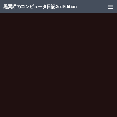
黒翼猫のコンピュータ日記 3rd Edition
コンテンツへスキップ