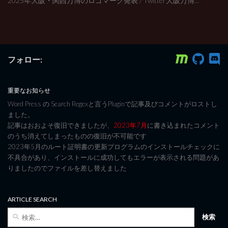
2025年大阪・関西万博のロゴマーク発表 / Twitter大阪万博...
フォロー:
重要なお知らせ
Word Press の Search Regexと言うPluginで記事及びコメントがロストし
ました。
記事はおおよそ復旧できましたが、
2023年7月
に書き込まれたコメント
のうち消えてしまったものの復旧が不可能です
2023年5月のルート証明書の更新プログラムのインストールチェックに
不具合があり、インストールに成功してもエラーが表示される問題があ
りましたのでファイルを差し替えました
ARTICLE SEARCH
検
索: