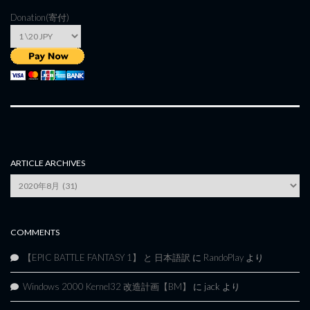
Donation(寄付)
ARTICLE ARCHIVES
Article
Archives
COMMENTS
【EPIC BATTLE FANTASY 1】 と 日本語訳
に
RandoPlay
より
Windows 2000 Kernel32 改造計画【BM】
に
jack
より