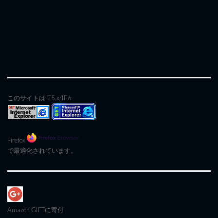
このサイトはIE5.x/IE6
Firefox
で最適化されています。
Amazon GIFT
に寄付