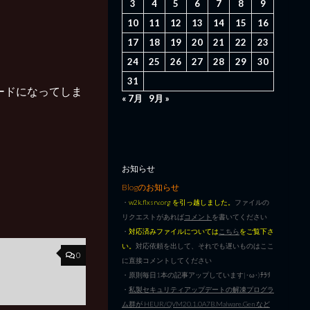
3
4
5
6
7
8
9
10
11
12
13
14
15
16
17
18
19
20
21
22
23
24
25
26
27
28
29
30
31
ードになってしま
« 7月
9月 »
お知らせ
Blogのお知らせ
・
w2k.flxsrv.org を引っ越しました。
ファイルの
リクエストがあれば
コメント
を書いてください
・
対応済みファイルについては
こちら
をご覧下さ
い。
対応依頼を出して、それでも遅いものはここ
0
に直接コメントしてください
・原則毎日1本の記事アップしています|･ω･)ﾁﾗﾘ
・
私製セキュリティアップデートの解凍プログラ
ム群が HEUR/QVM20.1.0A7B.Malware.Gen など