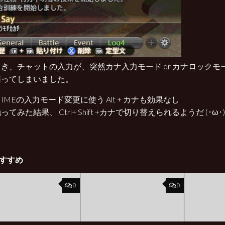
き、チャットの入力が、突然カナ入力モード or カナロックモ
困ってしまいました。
IMEの入力モード変更に使う Alt + カナも効果なし
てみた結果、 Ctrl+ Shift +カナで切り替えられるようだ (･ω･)
すすめ
0
0