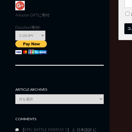
Amazon GIFT
に寄付
Donation(寄付)
ARTICLE ARCHIVES
Article
Archives
COMMENTS
【EPIC BATTLE FANTASY 1】 と 日本語訳
に