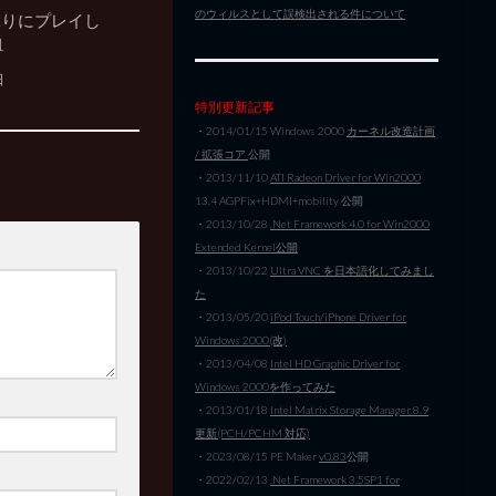
のウィルスとして誤検出される件について
しぶりにプレイし
1
日
特別更新記事
・2014/01/15 Windows 2000
カーネル改造計画
/ 拡張コア
公開
・2013/11/10
ATI Radeon Driver for Win2000
13.4 AGPFix+HDMI+mobility 公開
・2013/10/28
.Net Framework 4.0 for Win2000
Extended Kernel公開
・2013/10/22
Ultra VNC を日本語化してみまし
た
・2013/05/20
iPod Touch/iPhone Driver for
Windows 2000(改)
・2013/04/08
Intel HD Graphic Driver for
Windows 2000を作ってみた
・2013/01/18
Intel Matrix Storage Manager 8.9
更新(PCH/PCHM 対応)
・2023/08/15 PE Maker
v0.83
公開
・2022/02/13
.Net Framework 3.5SP1 for