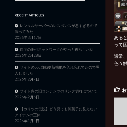
RECENT ARTICLES
レンタルサーバーのレスポンスが悪すぎるので
調べてみた
あると
2026年3月17日
って
自宅のIPv4ネットワークがやっと復活した話
2026年2月28日
通常、
色々触っ
サイトのSSL自動更新機能を入れ忘れてたので導
入しました
2026年2月7日
お
サイト内の旧コンテンツのリンク切れについて
2026年2月6日
【カリツの伝説】どう見ても綿菓子に見えない
アイテムの正体
2026年1月4日