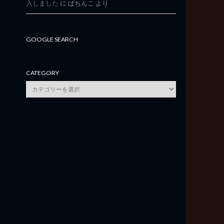
入しました
に
ぱちんこ
より
GOOGLE SEARCH
CATEGORY
category