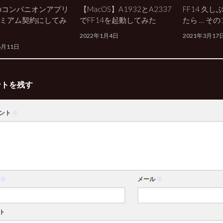
4のコンパニオンアプリ
【MacOS】A1932とA2337
FF14 久
ミアム契約にしてみ
でFF14を起動してみた
たら … その
2022年1月4日
2021年3月17
6月11日
ントを残す
ント
※
※
メール
※
ト