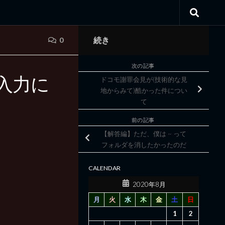
続き
0
次の記事
入力に
ドコモ謝罪会見が(技術的な見
地からみて)酷かった件につい
て
前の記事
【解答編】ただ、僕は ~ って
フォルダを消したかったのだ
CALENDAR
2020年8月
月
火
水
木
金
土
日
1
2