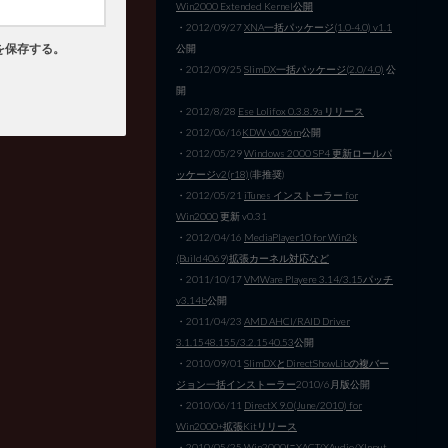
Win2000 Extended Kernel公開
・2012/09/27
XNA一括パッケージ(1.0-4.0) v1.1
を保存する。
公開
・2012/09/25
SlimDX一括パッケージ(2.0/4.0)
公
開
・2012/8/28
Ese Lolifox 0.3.8.9a リリース
・2012/06/16
KDW v0.96m
公開
・2012/05/29
Windows 2000 SP4 更新ロールパ
ッケージv2(r18)
(非推奨)
・2012/05/21
iTunes インストーラー for
Win2000
更新 v0.31
・2012/04/16
MediaPlayer10 for Win2k
(Build4069)拡張カーネル対応など
・2011/10/17
VMWare Playere 3.14/3.15パッチ
v3.14b
公開
・2011/04/23
AMD AHCI/RAID Driver
3.1.1548.155/3.2.1540.53
公開
・2010/09/01
SlimDXとDirectShowLibの複バー
ジョン一括インストーラー
2010/6月版公開
・2010/06/11
DirectX 9.0(June/2010) for
Win2000+拡張Kitリリース
・2010/05/25
Win2000にXACT/XAudio/XInput