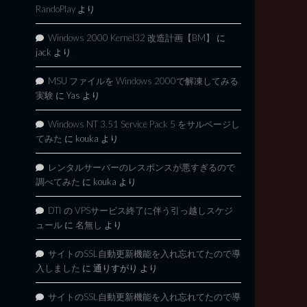
RandoPlay
より
Windows 2000 Kernel32 改造計画【BM】
に
jack
より
MSU ファイルを Windows 2000で解凍してみる
実験
に
Yas
より
Windows NT 3.51 Service Pack 5 をサルベージし
てみた
に
kouka
より
レンタルサーバーのレスポンスが悪すぎるので
調べてみた
に
kouka
より
DTI の VPSサービス終了に伴う引っ越しスケジ
ュール
に
名無し
より
サイトのSSL自動更新機能を入れ忘れてたので導
入しました
に
通りすがり
より
サイトのSSL自動更新機能を入れ忘れてたので導