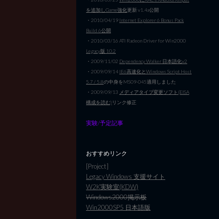
を追加しGame強化
更新 v1.4a公開
・2010/04/19
Internet Explorer 6 Bonus Pack
Build 6公開
・2010/03/16 ATI Radeon Driver for Win2000
Legacy版 10.2
・2009/11/02
Dependency Walker 日本語化v2
・2009/09/14
IE6高速化とWindows Script Host
5.7 / 5.8
の中身をMS09-045適用しました
・2009/09/13
メディアタイプ変更ソフト(EISA
構成を読む)
リンク修正
実験/予定記事
おすすめリンク
[Project]
Legacy Windows 支援サイト
W2K実験室(KDW)
Windows2000掲示板
Win2000SP5 日本語版