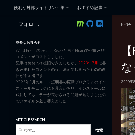
便利な外部サイトリンク集
おすすめ記事
コンテンツへスキップ
フォロー:
FF14
黒翼猫のコンピュータ日記 3
重要なお知らせ
【
Word Press の Search Regexと言うPluginで記事及び
コメントがロストしました。
な
記事はおおよそ復旧できましたが、
2023年7月
に書
き込まれたコメントのうち消えてしまったものの復
旧が不可能です
2020年
2023年5月のルート証明書の更新プログラムのイン
ストールチェックに不具合があり、インストールに
成功してもエラーが表示される問題がありましたの
でファイルを差し替えました
ARTICLE SEARCH
検
索: