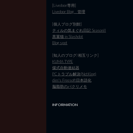
[Livedoor専用]
Livedoor Blog 管理
[個人ブログ別館]
ティルの気まぐれ日記 SeasonII
黒翼猫 in Slashdot
Blog spot
[知人のブログ/相互リンク]
KUMA TYPE
煤式自動連結器
PCトラブル解決(NetKing)
dim's Freesoft日本語化
脳脂肪のパクリメモ
INFORMATION