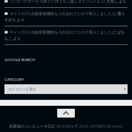
DTI の VPSサービス終了に伴う引っ越しスケジュール
に
名無し
より
サイトのSSL自動更新機能を入れ忘れてたので導入しました
に
通り
すがり
より
サイトのSSL自動更新機能を入れ忘れてたので導入しました
に
ぱち
んこ
より
GOOGLE SEARCH
CATEGORY
category
黒翼猫のコンピュータ日記 3rd Edition © 2026. All Rights Reserved.