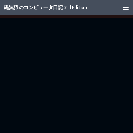
黒翼猫のコンピュータ日記 3rd Edition
コンテンツへスキップ