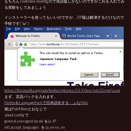
もちろんTinderBox Buildなので英語版しかないのですがこれを入れてみ
る実験をしてみましょう
インストーラーを使ってもいいのですが、ZIP版は解凍するだけなので
手軽です( ˘ω˘ )
https://ftp.mozilla.org/pub/firefox/releases/52.9.0esr/win32/xpi/ja.xpi
まず、言語パックを入れます。
FirefoxをLanguagePackで日本語化する – ふなWiki
後はPaleMoonとおなじで
about:config で
general.useragent.locale をja-JP
intl.accept_languages を ja, en-us, en