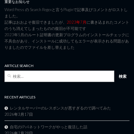
重要なお知らせ
Word Press の Search Regexと言うPluginで記事及びコメントがロストし
ました。
記事はおおよそ復旧できましたが、
2023年7月
に書き込まれたコメント
のうち消えてしまったものの復旧が不可能です
2023年5月のルート証明書の更新プログラムのインストールチェックに
不具合があり、インストールに成功してもエラーが表示される問題があ
りましたのでファイルを差し替えました
ARTICLE SEARCH
検
索:
RECENT ARTICLES
レンタルサーバーのレスポンスが悪すぎるので調べてみた
2026年3月17日
自宅のIPv4ネットワークがやっと復活した話
2026年2月28日