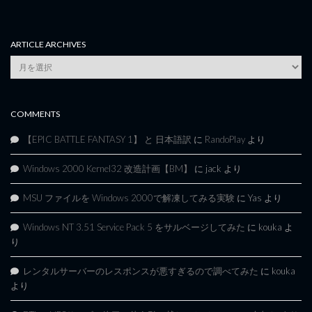
ARTICLE ARCHIVES
Article
Archives
COMMENTS
【EPIC BATTLE FANTASY 1】 と 日本語訳
に
RandoPlay
より
Windows 2000 Kernel32 改造計画【BM】
に
jack
より
MSU ファイルを Windows 2000で解凍してみる実験
に
Yas
より
Windows NT 3.51 Service Pack 5 をサルベージしてみた
に
kouka
よ
り
レンタルサーバーのレスポンスが悪すぎるので調べてみた
に
kouka
より