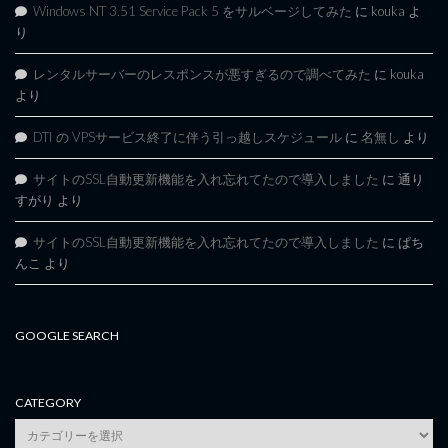
Windows NT 3.51 Service Pack 5 をサルベージしてみた
に
kouka
よ
り
レンタルサーバーのレスポンスが悪すぎるので調べてみた
に
kouka
より
DTI の VPSサービス終了に伴う引っ越しスケジュール
に
名無し
より
サイトのSSL自動更新機能を入れ忘れてたので導入しました
に
通り
すがり
より
サイトのSSL自動更新機能を入れ忘れてたので導入しました
に
ぱち
んこ
より
GOOGLE SEARCH
CATEGORY
category