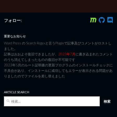
フォロー:
重要なお知らせ
Word Press の Search Regexと言うPluginで記事及びコメントがロストし
ました。
記事はおおよそ復旧できましたが、
2023年7月
に書き込まれたコメント
のうち消えてしまったものの復旧が不可能です
2023年5月のルート証明書の更新プログラムのインストールチェックに
不具合があり、インストールに成功してもエラーが表示される問題があ
りましたのでファイルを差し替えました
ARTICLE SEARCH
検
索: