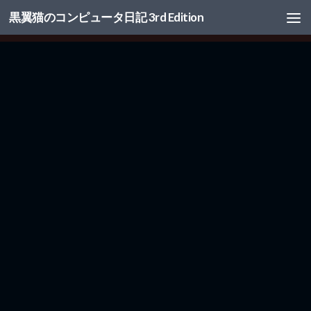
黒翼猫のコンピュータ日記 3rd Edition
コンテンツへスキップ