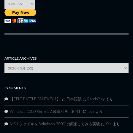
ARTICLE ARCHIVES
Article
Archives
COMMENTS
【EPIC BATTLE FANTASY 1】 と 日本語訳
に
RandoPlay
より
Windows 2000 Kernel32 改造計画【BM】
に
jack
より
MSU ファイルを Windows 2000で解凍してみる実験
に
Yas
より