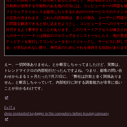
詐欺師が使用する可能性のある他の方法には、コンピューターの問題を
フトウェアライセンスを販売したりするためのWebサービスでのテクニ
の広告が含まれます。これらの詐欺師は、多くの場合、ユーザーに問題
の問題を解決できると信じ込ませようとし、コンピューターへのリモー
許可するよう要求することがあります。このリモートアクセスが確立さ
らのサードパーティは独自のマルウェアをインストールしたり、他の悪
ティビティを実行してコンピュータをハイジャックし、サービスに対し
金」が支払われない限り、身代金のためにそれを保持する自由がありま
えー、一切関係ありません。とか断言しちゃってましたけど、実際は、
トレンドマイクロの内部犯行だったんですよね。つまり、顧客の問い合
わせからまる１ヶ月たった9月20日に、「弊社は詐欺と全く関係ありま
せん」と断言しちゃっていて、内部犯行に対する調査能力が非常に低い
ことが分かるわけです。
Ex IT a
dmin implanted keylogger in the computers before leaving company