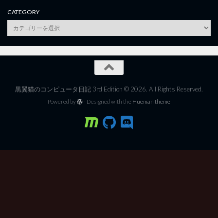
CATEGORY
category
黒翼猫のコンピュータ日記 3rd Edition © 2026. All Rights Reserved.
Powered by
- Designed with the
Hueman theme