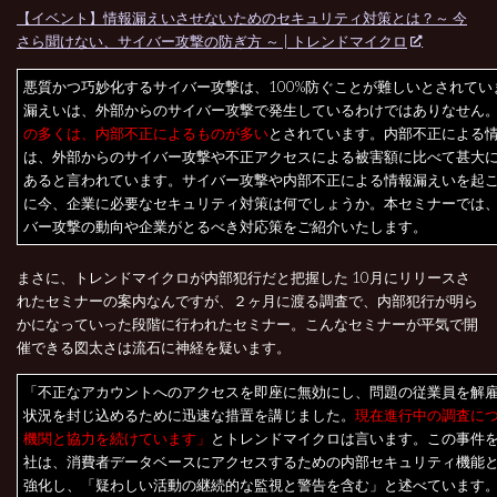
【イベント】情報漏えいさせないためのセキュリティ対策とは？～ 今
さら聞けない、サイバー攻撃の防ぎ方 ～ | トレンドマイクロ
悪質かつ巧妙化するサイバー攻撃は、100%防ぐことが難しいとされてい
漏えいは、外部からのサイバー攻撃で発生しているわけではありなせん
の多くは、内部不正によるものが多い
とされています。内部不正による
は、外部からのサイバー攻撃や不正アクセスによる被害額に比べて甚大
あると言われています。サイバー攻撃や内部不正による情報漏えいを起
に今、企業に必要なセキュリティ対策は何でしょうか。本セミナーでは
バー攻撃の動向や企業がとるべき対応策をご紹介いたします。
まさに、トレンドマイクロが内部犯行だと把握した 10月にリリースさ
れたセミナーの案内なんですが、２ヶ月に渡る調査で、内部犯行が明ら
かになっていった段階に行われたセミナー。こんなセミナーが平気で開
催できる図太さは流石に神経を疑います。
「不正なアカウントへのアクセスを即座に無効にし、問題の従業員を解
状況を封じ込めるために迅速な措置を講じました。
現在進行中の調査に
機関と協力を続けています」
とトレンドマイクロは言います。この事件
社は、消費者データベースにアクセスするための内部セキュリティ機能
強化し、「疑わしい活動の継続的な監視と警告を含む」と述べています