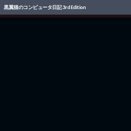
黒翼猫のコンピュータ日記 3rd Edition
コンテンツへスキップ