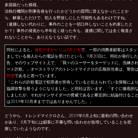
多国籍だった模様。
法執行機関が刑事告発を行ったかどうかの質問に答えなかったことか
ら、解雇しただけで、犯人を野放しにした可能性もあるわけですね。
（逮捕しない代わりに、事件のことを一切口外しないことを約束したと
か？）事件の発覚から半年近く経った今も、逮捕に関しては全く報道さ
れないことから、ありえなくない話です。
同社によると、
最初の手がかりは8月上旬
で、一部の消費者顧客はスタッ
ましている個人からの電話を受けたという。9月20日に、同社が発行し
告、そのウェブサイト上で、「我々のユーザーをターゲットに、洗練さ
ート詐欺。」オーストラリアのトレンドマイクロの広報担当者は、警告
関係
であると述べています。
「これらの詐欺電話で犯罪者が所有していると伝えられている情報によ
協調攻撃を疑うようになりました」と同社は言います。「すぐに徹底的
しましたが、それがインサイダーの脅威であると断定的に結論付けるこ
は2019年10月末までではありませんでした。」
どうやら、トレンドマイクロさん、2019年8月上旬に最初の問い合わせ
があり、8月下旬には顧客に不審な問い合わせが急増していることを把
握していたようなのです。