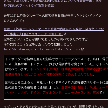
さん、早速12月に内部脅威の防御の難しさについて報告書を書く＆海
外で自社のフィッシング攻撃を確認
去年11月に詐欺グループへの顧客情報販売が発覚したトレンドマイク
ロさんの件です
サポート詐欺でトレンドマイクロ社員の内部犯行が発覚、発表文にはな
い「事実」 | 日経クロステック（xTECH）
記事にどういうことが書いてあったのか調べてきたのですが
海外に同じような記事があったので把握しました
Trend Micro Employee Sold Consumer Data to Scammers
インサイダーが情報を盗んだ顧客サポートデータベースには、名前、電
レス、顧客サポートチケット、および電話番号が含まれていた、とトレ
は述べています。
トレンドマイクロは、従業員の勤務地に関する質問や
刑事告発を行ったかどうかに関する質問には答えませんでした
。
広報担当者によると、同社はトレンドマイクロの消費者技術サポートに
圏の顧客である被害者に通知しました。
影響を受ける国は、米国、オー
バハマ、カナダ、ドイツ、アイルランド、ニュージーランド、英国
です
イギリスとアメリカだけなのかと思ってたのですが、影響を受けたのは