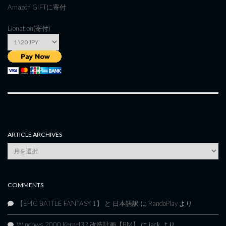
Amazon GIFT
に寄付
Donation(寄付)
ARTICLE ARCHIVES
Article
Archives
COMMENTS
【EPIC BATTLE FANTASY 1】 と 日本語訳
に
RandoPlay
より
Windows 2000 Kernel32 改造計画【BM】
に
jack
より