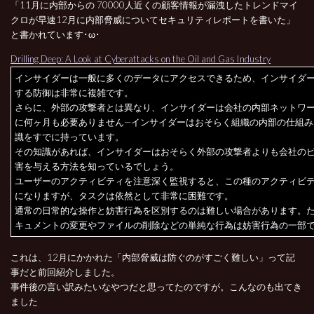
「11月に内部からの 70000人近くの顧客情報が漏洩したトレンドマイ
クロが早速12月に内部脅威についてセキュリティレポートを書いた」
と書かれています･ω･
Drilling Deep: A Look at Cyberattacks on the Oil and Gas Industry
インサイダーは一般に多くのデータにアクセスできるため、インサイダ
する防御は非常に複雑です。
さらに、外部の攻撃者とは異なり、インサイダーは会社の内部ネットワ
に何ヶ月も必要ありません—インサイダーはおそらく組織の内部の仕組み
識をすでに持っています。
その知識があれば、インサイダーはおそらく外部の攻撃者よりも会社の
害を与える方法を知っているでしょう。
ユーザーのアクティビティを注意深く監視すると、この種のアクティビ
になりますが、タスクは依然として非常に困難です。
通常の日常的な操作と妨害行為を区別するのは難しい場合があります。
キュメントの変更やファイルの削除などの単純な行為は妨害行為の一部
これは、12月にかかれた「内部脅威は防ぐのがすごく難しい」って記
事だと前回紹介しました。
事件後の言い訳みたいなやつだと思ってたのですが。こんなのも出てき
ました