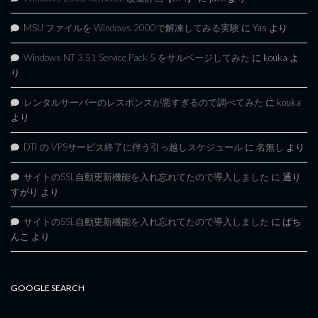
MSU ファイルを Windows 2000で解凍してみる実験
に
Yas
より
Windows NT 3.51 Service Pack 5 をサルベージしてみた
に
kouka
よ
り
レンタルサーバーのレスポンスが悪すぎるので調べてみた
に
kouka
より
DTI の VPSサービス終了に伴う引っ越しスケジュール
に
名無し
より
サイトのSSL自動更新機能を入れ忘れてたので導入しました
に
通り
すがり
より
サイトのSSL自動更新機能を入れ忘れてたので導入しました
に
ぱち
んこ
より
GOOGLE SEARCH