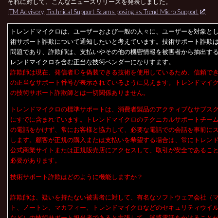
それに対して、こんなニュースリリースを発表しました。
[TM Advisory] Technical Support Scams posing as Trend Micro Support
トレンドマイクロは、ユーザーおよび一般の人々に、ユーザーを対象と
術サポート詐欺について通知したいと考えています。技術サポート詐欺
問題であり、詐欺師は、支払いやその他の機密情報を被害者から抽出す
レンドマイクロを含む正当な技術ベンダーになりすます。
詐欺師は現在、発信者IDを偽装できる技術を使用しているため、信頼で
の正当なサポート番号が表示されているように見えます。トレンドマイ
の技術サポート詐欺師とは一切関係ありません。
トレンドマイクロの標準サポートは、消費者製品のアクティブなサブス
にすでに含まれています。トレンドマイクロのテクニカルサポートチー
の電話をかけず、常にお客様と協力して、必要な電話での会話を事前に
します。顧客が正規の購入または支払いを希望する場合は、常にトレン
公式商業サイトまたは正規販売店にアクセスして、取引が安全であるこ
必要があります。
技術サポート詐欺はどのように機能しますか？
詐欺師は、疑いを持たない被害者に対して、有名なソフトウェア会社（
ト、ノートン、マカフィー、トレンドマイクロなどのセキュリティウイ
など）の技術サポート担当者であると主張して、迷惑電話をかけること