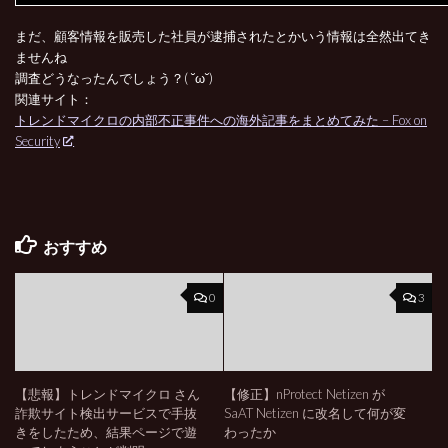
まだ、顧客情報を販売した社員が逮捕されたとかいう情報は全然出てき
ませんね
調査どうなったんでしょう？( ˘ω˘)
関連サイト：
トレンドマイクロの内部不正事件への海外記事をまとめてみた – Fox on
Security
おすすめ
0
3
【悲報】トレンドマイクロ さん
【修正】nProtect Netizen が
詐欺サイト検出サービスで手抜
SaAT Netizen に改名して何が変
きをしたため、結果ページで遊
わったか