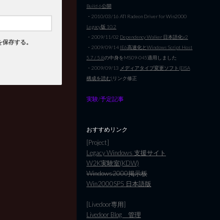
Build 6公開
・2010/03/16 ATI Radeon Driver for Win2000
Legacy版 10.2
・2009/11/02
Dependency Walker 日本語化v2
を保存する。
・2009/09/14
IE6高速化とWindows Script Host
5.7 / 5.8
の中身をMS09-045適用しました
・2009/09/13
メディアタイプ変更ソフト(EISA
構成を読む)
リンク修正
実験/予定記事
おすすめリンク
[Project]
Legacy Windows 支援サイト
W2K実験室(KDW)
Windows2000掲示板
Win2000SP5 日本語版
[Livedoor専用]
Livedoor Blog 管理