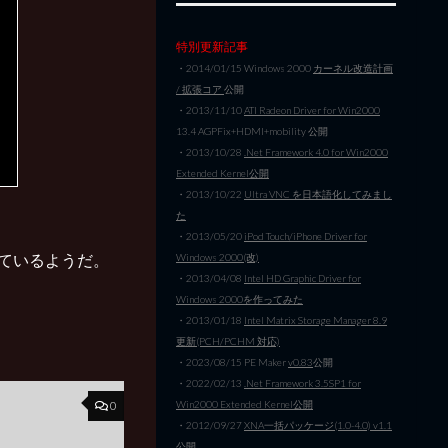
特別更新記事
・2014/01/15 Windows 2000
カーネル改造計画
/ 拡張コア
公開
・2013/11/10
ATI Radeon Driver for Win2000
13.4 AGPFix+HDMI+mobility 公開
・2013/10/28
.Net Framework 4.0 for Win2000
Extended Kernel公開
・2013/10/22
Ultra VNC を日本語化してみまし
た
・2013/05/20
iPod Touch/iPhone Driver for
いているようだ。
Windows 2000(改)
・2013/04/08
Intel HD Graphic Driver for
Windows 2000を作ってみた
・2013/01/18
Intel Matrix Storage Manager 8.9
更新(PCH/PCHM 対応)
・2023/08/15 PE Maker
v0.83
公開
・2022/02/13
.Net Framework 3.5SP1 for
0
Win2000 Extended Kernel公開
・2012/09/27
XNA一括パッケージ(1.0-4.0) v1.1
公開