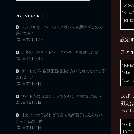
“Show
“Show
RECENT ARTICLES
“ToFil
レンタルサーバーのレスポンスが悪すぎるので
調べてみた
設定す
2026年3月17日
ファイ
自宅のIPv4ネットワークがやっと復活した話
2026年2月28日
“ToFil
サイトのSSL自動更新機能を入れ忘れてたので導
“MaxFi
入しました
“LogFil
2026年2月7日
Log
サイト内の旧コンテンツのリンク切れについて
2026年2月6日
例えば
mof
【カリツの伝説】どう見ても綿菓子に見えない
アイテムの正体
20:43:
2026年1月4日
13:25: