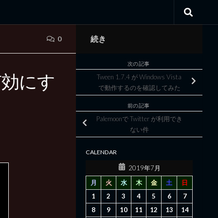
続き
0
次の記事
有効にす
Tween 1.7.4 が Windows Vista
で動作するのを確認してみた
前の記事
Palemoonで Twitter が利用でき
ない件
CALENDAR
2019年7月
月
火
水
木
金
土
日
1
2
3
4
5
6
7
8
9
10
11
12
13
14