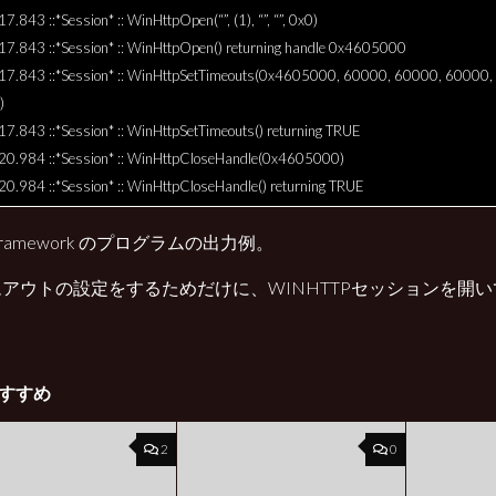
7.843 ::*Session* :: WinHttpOpen(“”, (1), “”, “”, 0x0)
17.843 ::*Session* :: WinHttpOpen() returning handle 0x4605000
17.843 ::*Session* :: WinHttpSetTimeouts(0x4605000, 60000, 60000, 60000,
)
17.843 ::*Session* :: WinHttpSetTimeouts() returning TRUE
20.984 ::*Session* :: WinHttpCloseHandle(0x4605000)
20.984 ::*Session* :: WinHttpCloseHandle() returning TRUE
 Framework のプログラムの出力例。
アウトの設定をするためだけに、WINHTTPセッションを開
すすめ
2
0