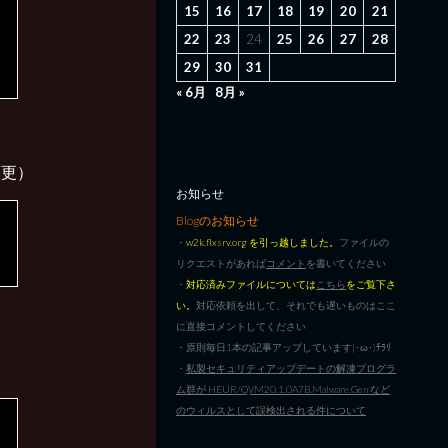
15
16
17
18
19
20
21
22
23
24
25
26
27
28
29
30
31
« 6月
8月 »
変更）
お知らせ
Blogのお知らせ
・
w2k.flxsrv.org を引っ越しました。
ファイルの
リクエストがあれば
コメント
を書いてください
・
対応済みファイルについては
こちら
をご覧下さ
い。
対応依頼を出して、それでも遅いものはここ
に直接コメントしてください
・原則毎日1本の記事アップしています|･ω･)ﾁﾗﾘ
・
私製セキュリティアップデートの解凍プログラ
ム群が HEUR/QVM20.1.0A7B.Malware.Gen など
のウィルスとして誤検出される件について