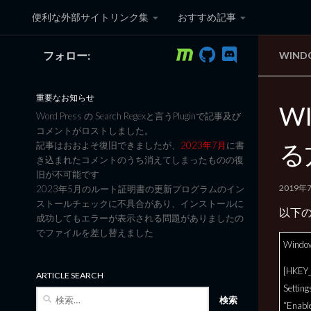
便利な外部サイトリンク集
おすすめ記事
コンテンツへスキップ
フォロー:
WIN
黒翼猫のコンピュータ日記 3
重要なお知らせ
W
Word Press の Search Regexと言うPluginで記事及び
コメントがロストしました。
る
記事はおおよそ復旧できましたが、
2023年7月
に書
き込まれたコメントのうち消えてしまったものの復
旧が不可能です
2019年
2023年5月のルート証明書の更新プログラムのイン
ストールチェックに不具合があり、インストールに
以下
成功してもエラーが表示される問題がありましたの
でファイルを差し替えました
Window
[HKEY
ARTICLE SEARCH
Settin
検
“Enab
索: