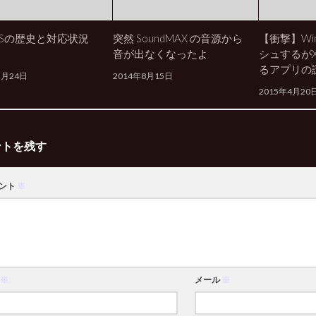
TLSの歴史と対応状況
突然 SoundMAX の音源から
【衝撃】Wi
音が出なくなったよ
シュするが
るアプリの
5月24日
2014年8月15日
2015年4月20
ントを残す
ント
※
※
メール
※