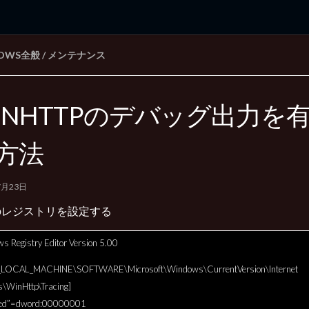
DOWS全般
/
メンテナンス
rd Edition
Windows 2000 tunes up blog
INHTTPのデバッグ出力を
方法
7月23日
のレジストリを設定する
s Registry Editor Version 5.00
_LOCAL_MACHINE\SOFTWARE\Microsoft\Windows\CurrentVersion\Internet
gs\WinHttp\Tracing]
led”=dword:00000001