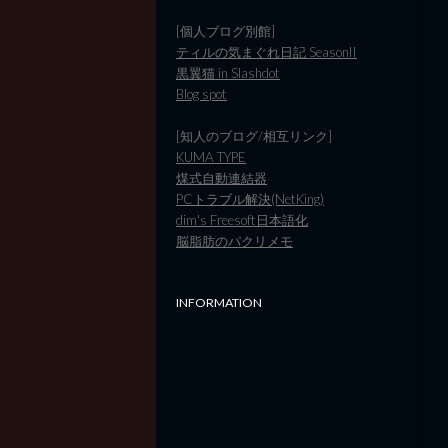
[個人ブログ別館]
ティルの気まぐれ日記 SeasonII
黒翼猫 in Slashdot
Blog spot
[知人のブログ/相互リンク]
KUMA TYPE
煤式自動連結器
PCトラブル解決(NetKing)
dim's Freesoft日本語化
脳脂肪のパクリメモ
INFORMATION