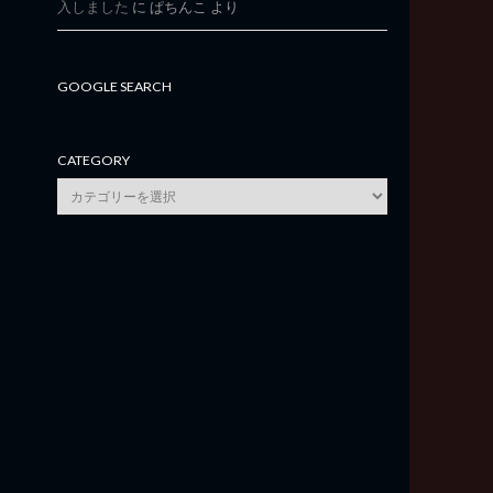
入しました
に
ぱちんこ
より
GOOGLE SEARCH
CATEGORY
category