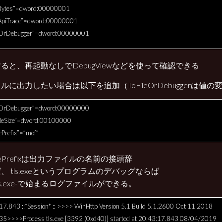
Bytes”=dword:00000001
ApiTrace”=dword:00000001
eOrDebugger”=dword:00000001
ると、再起動なしでDebugViewなどを使って確認できる
ルに出力したい場合は以下を追加（ToFileOrDebuggerは値の
eOrDebugger”=dword:00000000
leSize”=dword:00100000
ePrefix”=”mof”
FilePrefixは出力ファイルの名前の接頭辞
、 tls.exeというプログラムのデバッグならば
-tls.exe-で始まるログファイルができる。
17.843 ::*Session* :: >>>> WinHttp Version 5.1 Build 5.1.2600 Oct 11 2018
35>>>>Process tls.exe [3392 (0xd40)] started at 20:43:17.843 08/04/2019