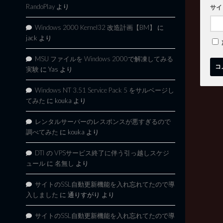
RandoPlay
より
サイ
Windows 2000 Kernel32 改造計画【BM】
に
jack
より
MSU ファイルを Windows 2000で解凍してみる
実験
に
Yas
より
Windows NT 3.51 Service Pack 5 をサルベージし
てみた
に
kouka
より
レンタルサーバーのレスポンスが悪すぎるので
調べてみた
に
kouka
より
DTI の VPSサービス終了に伴う引っ越しスケジ
ュール
に
名無し
より
サイトのSSL自動更新機能を入れ忘れてたので導
入しました
に
通りすがり
より
サイトのSSL自動更新機能を入れ忘れてたので導