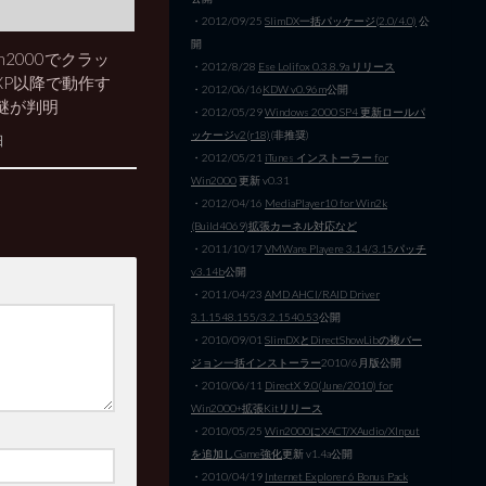
・2012/09/25
SlimDX一括パッケージ(2.0/4.0)
公
開
n2000でクラッ
・2012/8/28
Ese Lolifox 0.3.8.9a リリース
XP以降で動作す
・2012/06/16
KDW v0.96m
公開
謎が判明
・2012/05/29
Windows 2000 SP4 更新ロールパ
ッケージv2(r18)
(非推奨)
日
・2012/05/21
iTunes インストーラー for
Win2000
更新 v0.31
・2012/04/16
MediaPlayer10 for Win2k
(Build4069)拡張カーネル対応など
・2011/10/17
VMWare Playere 3.14/3.15パッチ
v3.14b
公開
・2011/04/23
AMD AHCI/RAID Driver
3.1.1548.155/3.2.1540.53
公開
・2010/09/01
SlimDXとDirectShowLibの複バー
ジョン一括インストーラー
2010/6月版公開
・2010/06/11
DirectX 9.0(June/2010) for
Win2000+拡張Kitリリース
・2010/05/25
Win2000にXACT/XAudio/XInput
を追加しGame強化
更新 v1.4a公開
・2010/04/19
Internet Explorer 6 Bonus Pack