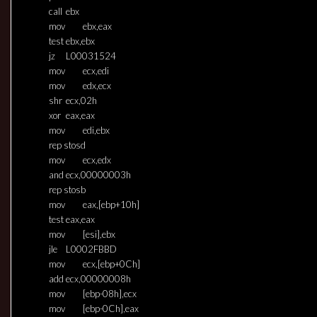
call
ebx
mov
ebx,eax
test
ebx,ebx
jz
L00031524
mov
ecx,edi
mov
edx,ecx
shr
ecx,02h
xor
eax,eax
mov
edi,ebx
rep stosd
mov
ecx,edx
and
ecx,00000003h
rep stosb
mov
eax,[ebp+10h]
test
eax,eax
mov
[esi],ebx
jle
L0002FBBD
mov
ecx,[ebp+0Ch]
add
ecx,00000008h
mov
[ebp-08h],ecx
mov
[ebp-0Ch],eax