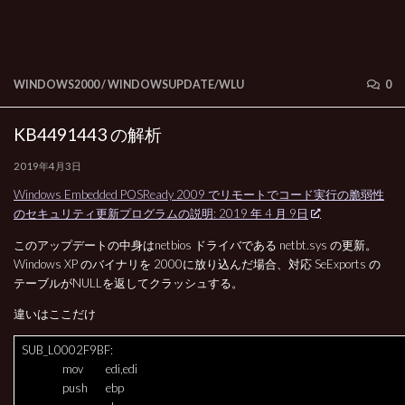
WINDOWS2000
/
WINDOWSUPDATE/WLU
0
KB4491443 の解析
2019年4月3日
Windows Embedded POSReady 2009 でリモートでコード実行の脆弱性
のセキュリティ更新プログラムの説明: 2019 年 4 月 9日
このアップデートの中身はnetbios ドライバである netbt.sys の更新。
Windows XP のバイナリを 2000に放り込んだ場合、対応 SeExports の
テーブルがNULLを返してクラッシュする。
違いはここだけ
SUB_L0002F9BF:
mov
edi,edi
push
ebp