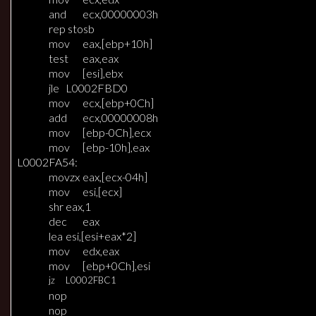
and
ecx,00000003h
rep stosb
mov
eax,[ebp+10h]
test
eax,eax
mov
[esi],ebx
jle
L0002FBD0
mov
ecx,[ebp+0Ch]
add
ecx,00000008h
mov
[ebp-0Ch],ecx
mov
[ebp-10h],eax
L0002FA54:
movzx
eax,[ecx-04h]
mov
esi,[ecx]
shr
eax,1
dec
eax
lea
esi,[esi+eax*2]
mov
edx,eax
mov
[ebp+0Ch],esi
jz
L0002FBC1
nop
nop