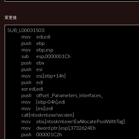
変更後
SUB_L00031503:
mov
edi,edi
push
ebp
mov
ebp,esp
sub
esp,0000001Ch
push
ebx
push
esi
mov
esi,[ebp+14h]
push
edi
xor
edi,edi
push
offset _Parameters_Interfaces_
mov
[ebp-04h],edi
mov
[esi],edi
call
[ntoskrnl.exe!wcslen]
mov
ebx,[ntoskrnl.exe!ExAllocatePoolWithTag]
mov
dword ptr [esp],3732624Eh
push
000001C2h