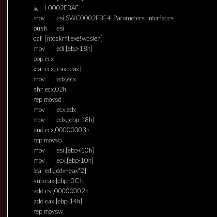
jg
L0002FBAE
mov
esi,SWC0002FBE4_Parameters_Interfaces_
push
esi
call
[ntoskrnl.exe!wcslen]
mov
edi,[ebp-18h]
pop
ecx
lea
ecx,[eax+eax]
mov
edx,ecx
shr
ecx,02h
rep movsd
mov
ecx,edx
mov
edx,[ebp-18h]
and
ecx,00000003h
rep movsb
mov
esi,[ebp+10h]
mov
ecx,[ebp-10h]
lea
edi,[edx+eax*2]
sub
eax,[ebp+0Ch]
add
esi,00000002h
add
eax,[ebp-14h]
rep movsw