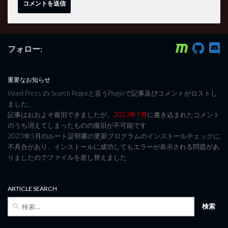
フォロー:
重要なお知らせ
Word Press の Search Regexと言うPluginで記事及びコメントがロストし
ました。
記事はおおよそ復旧できましたが、
2023年7月
に書き込まれたコメント
のうち消えてしまったものの復旧が不可能です
2023年5月のルート証明書の更新プログラムのインストールチェックに
不具合があり、インストールに成功してもエラーが表示される問題があ
りましたのでファイルを差し替えました
ARTICLE SEARCH
検
索: