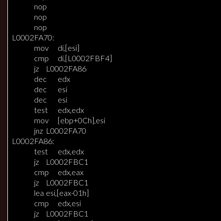
nop
nop
nop
L0002FA70:
mov
di,[esi]
cmp
di,[L0002FBF4]
jz
L0002FA86
dec
edx
dec
esi
dec
esi
test
edx,edx
mov
[ebp+0Ch],esi
jnz
L0002FA70
L0002FA86:
test
edx,edx
jz
L0002FBC1
cmp
edx,eax
jz
L0002FBC1
lea
esi,[eax-01h]
cmp
edx,esi
jz
L0002FBC1