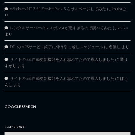
Windows NT 3.51 Service Pack 5 をサルベージしてみた
に
kouka
よ
り
レンタルサーバーのレスポンスが悪すぎるので調べてみた
に
kouka
より
DTI の VPSサービス終了に伴う引っ越しスケジュール
に
名無し
より
サイトのSSL自動更新機能を入れ忘れてたので導入しました
に
通り
すがり
より
サイトのSSL自動更新機能を入れ忘れてたので導入しました
に
ぱち
んこ
より
GOOGLE SEARCH
CATEGORY
category