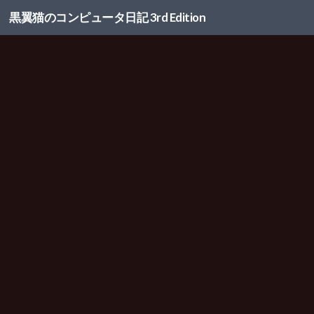
黒翼猫のコンピュータ日記 3rd Edition
コンテンツへスキップ