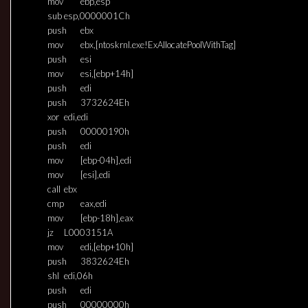
mov
ebp,esp
sub
esp,0000001Ch
push
ebx
mov
ebx,[ntoskrnl.exe!ExAllocatePoolWithTag]
push
esi
mov
esi,[ebp+14h]
push
edi
push
3732624Eh
xor
edi,edi
push
00000190h
push
edi
mov
[ebp-04h],edi
mov
[esi],edi
call
ebx
cmp
eax,edi
mov
[ebp-18h],eax
jz
L0003151A
mov
edi,[ebp+10h]
push
3832624Eh
shl
edi,06h
push
edi
push
00000000h