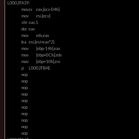
L0002FA39:
movzx
eax,[ecx-04h]
mov
esi,[ecx]
shr
eax,1
dec
eax
mov
edx,eax
lea
esi,[esi+eax*2]
mov
[ebp-14h],eax
mov
[ebp+0Ch],edx
mov
[ebp+10h],esi
jz
L0002FBAE
nop
nop
nop
nop
nop
nop
nop
nop
nop
nop