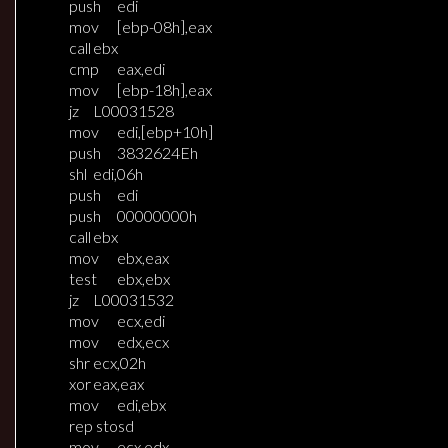
push
edi
mov
[ebp-08h],eax
call
ebx
cmp
eax,edi
mov
[ebp-18h],eax
jz
L00031528
mov
edi,[ebp+10h]
push
3832624Eh
shl
edi,06h
push
edi
push
00000000h
call
ebx
mov
ebx,eax
test
ebx,ebx
jz
L00031532
mov
ecx,edi
mov
edx,ecx
shr
ecx,02h
xor
eax,eax
mov
edi,ebx
rep stosd
mov
ecx,edx