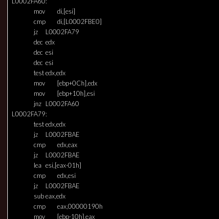
L0002FA60:
mov
di,[esi]
cmp
di,[L0002FBE0]
jz
L0002FA79
dec
edx
dec
esi
dec
esi
test
edx,edx
mov
[ebp+0Ch],edx
mov
[ebp+10h],esi
jnz
L0002FA60
L0002FA79:
test
edx,edx
jz
L0002FBAE
cmp
edx,eax
jz
L0002FBAE
lea
esi,[eax-01h]
cmp
edx,esi
jz
L0002FBAE
sub
eax,edx
cmp
eax,00000190h
mov
[ebp-10h],eax