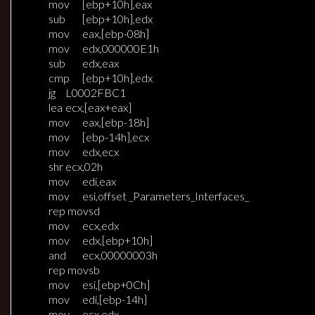
mov
[ebp+10h],eax
sub
[ebp+10h],edx
mov
eax,[ebp-08h]
mov
edx,000000E1h
sub
edx,eax
cmp
[ebp+10h],edx
jg
L0002FBC1
lea
ecx,[eax+eax]
mov
eax,[ebp-18h]
mov
[ebp-14h],ecx
mov
edx,ecx
shr
ecx,02h
mov
edi,eax
mov
esi,offset _Parameters_Interfaces_
rep movsd
mov
ecx,edx
mov
edx,[ebp+10h]
and
ecx,00000003h
rep movsb
mov
esi,[ebp+0Ch]
mov
edi,[ebp-14h]
mov
ecx,edx