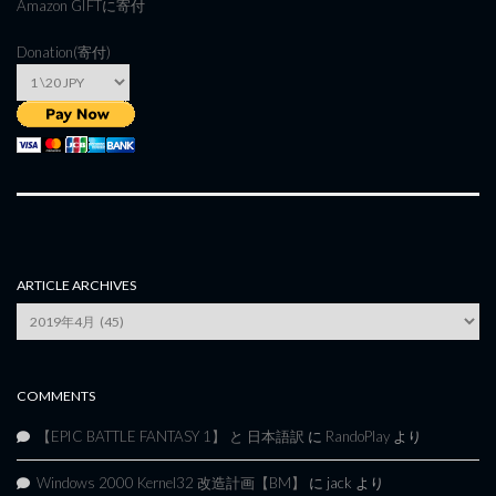
Amazon GIFT
に寄付
Donation(寄付)
ARTICLE ARCHIVES
Article
Archives
COMMENTS
【EPIC BATTLE FANTASY 1】 と 日本語訳
に
RandoPlay
より
Windows 2000 Kernel32 改造計画【BM】
に
jack
より