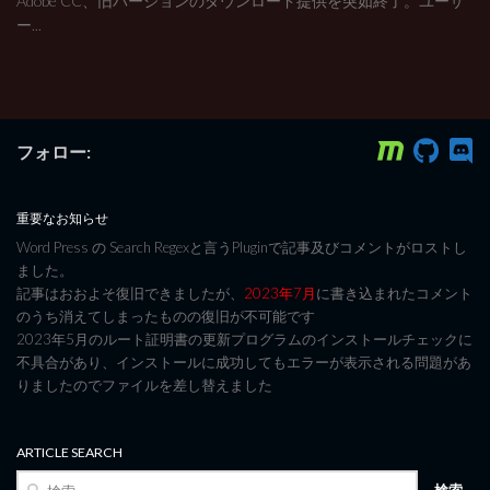
Adobe CC、旧バージョンのダウンロード提供を突如終了。ユーザ
ー...
フォロー:
重要なお知らせ
Word Press の Search Regexと言うPluginで記事及びコメントがロストし
ました。
記事はおおよそ復旧できましたが、
2023年7月
に書き込まれたコメント
のうち消えてしまったものの復旧が不可能です
2023年5月のルート証明書の更新プログラムのインストールチェックに
不具合があり、インストールに成功してもエラーが表示される問題があ
りましたのでファイルを差し替えました
ARTICLE SEARCH
検