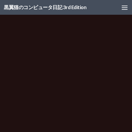
黒翼猫のコンピュータ日記 3rd Edition
コンテンツへスキップ