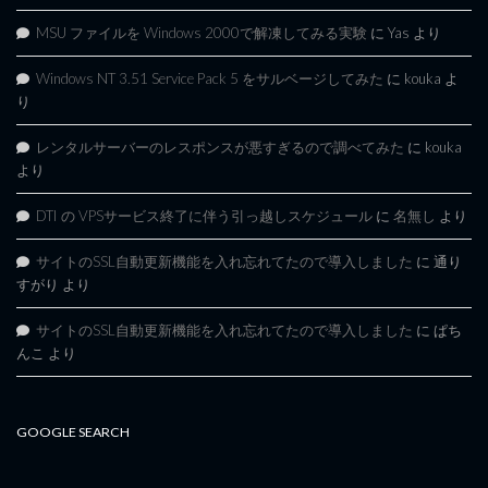
MSU ファイルを Windows 2000で解凍してみる実験
に
Yas
より
Windows NT 3.51 Service Pack 5 をサルベージしてみた
に
kouka
よ
り
レンタルサーバーのレスポンスが悪すぎるので調べてみた
に
kouka
より
DTI の VPSサービス終了に伴う引っ越しスケジュール
に
名無し
より
サイトのSSL自動更新機能を入れ忘れてたので導入しました
に
通り
すがり
より
サイトのSSL自動更新機能を入れ忘れてたので導入しました
に
ぱち
んこ
より
GOOGLE SEARCH