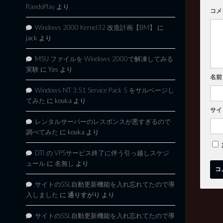
RandoPlay
より
コメ
Windows 2000 Kernel32 改造計画【BM】
に
jack
より
MSU ファイルを Windows 2000で解凍してみる
実験
に
Yas
より
名前
Windows NT 3.51 Service Pack 5 をサルベージし
てみた
に
kouka
より
サイ
レンタルサーバーのレスポンスが悪すぎるので
調べてみた
に
kouka
より
DTI の VPSサービス終了に伴う引っ越しスケジ
ュール
に
名無し
より
サイトのSSL自動更新機能を入れ忘れてたので導
入しました
に
通りすがり
より
サイトのSSL自動更新機能を入れ忘れてたので導