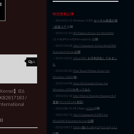
ま
特別更新記事
・2014/01/15 Windows 2000
カーネル改造計画
/ 拡張コア
公開
・2013/11/10
ATI Radeon Driver for Win2000
13.4 AGPFix+HDMI+mobility 公開
・2013/10/28
.Net Framework 4.0 for Win2000
Extended Kernel公開
・2013/10/22
Ultra VNC を日本語化してみまし
4
た
・2013/05/20
iPod Touch/iPhone Driver for
Windows 2000(改)
・2013/04/08
Intel HD Graphic Driver for
Windows 2000を作ってみた
 Kernel】IE6
・2013/01/18
Intel Matrix Storage Manager 8.9
 KB2817183 /
更新(PCH/PCHM 対応)
ternational
・2023/08/15 PE Maker
v0.83
公開
・2022/02/13
.Net Framework 3.5SP1 for
2日
Win2000 Extended Kernel公開
・2012/09/27
XNA一括パッケージ(1.0-4.0) v1.1
公開