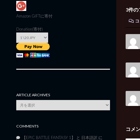
3件の
Amazon GIFT
に寄付
コ
Donation(寄付)
ARTICLE ARCHIVES
Article
Archives
COMMENTS
コメ
【EPIC BATTLE FANTASY 1】 と 日本語訳
に