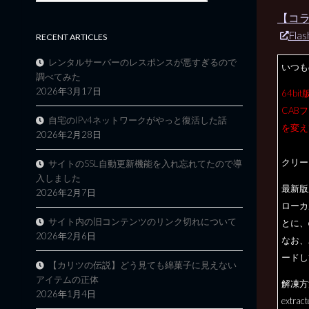
【コラ
Fl
RECENT ARTICLES
レンタルサーバーのレスポンスが悪すぎるので
いつも
調べてみた
2026年3月17日
64b
CAB
自宅のIPv4ネットワークがやっと復活した話
を変え
2026年2月28日
クリー
サイトのSSL自動更新機能を入れ忘れてたので導
入しました
最新版魔
2026年2月7日
ローカ
サイト内の旧コンテンツのリンク切れについて
とに、
2026年2月6日
なお、
ードし
【カリツの伝説】どう見ても綿菓子に見えない
アイテムの正体
解凍方
2026年1月4日
extr