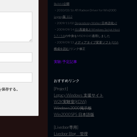
Build 6公開
・2010/03/16 ATI Radeon Driver for Win2000
Legacy版 10.2
・2009/11/02
Dependency Walker 日本語化v2
・2009/09/14
IE6高速化とWindows Script Host
5.7 / 5.8
の中身をMS09-045適用しました
・2009/09/13
メディアタイプ変更ソフト(EISA
構成を読む)
リンク修正
実験/予定記事
おすすめリンク
[Project]
を保存する。
Legacy Windows 支援サイト
W2K実験室(KDW)
Windows2000掲示板
Win2000SP5 日本語版
[Livedoor専用]
Livedoor Blog 管理