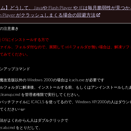
ム】どうして、Javaや Flash Player や IEは毎月脆弱性が見つ
ash Player がクラッシュしまくる場合の回避方法
の注意書き
it版 OSにインストールする方で
ファイル、フォルダ付なので、展開して x64 フォルダが無い場合は、解凍ソフ
てみてください。
ンアップコマンド
改造版以外の Windows 2000の場合は icacls.exe が必要です
ルフォルダに解凍後、インストールする前、もしくはアンインストールした
cleanup.cmd を管理者権限で実行してください。
バッチファイルに ICACLS を使ってるので、Windows XP/2000の人はダウン
てください･ω･
法がよくわからん人はダブルクリックで
actecab.cmd をとりだして、