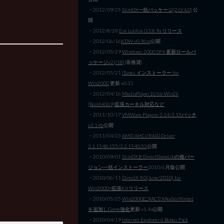
・2012/09/25
SlimDX一括パッケージ(2.0/4.0)
公
開
・2012/8/28
Ese Lolifox 0.3.8.9a リリース
・2012/06/16
KDW v0.96m
公開
・2012/05/29
Windows 2000 SP4 更新ロールパ
ッケージv2(r18)
(非推奨)
・2012/05/21
iTunes インストーラー for
Win2000
更新 v0.31
・2012/04/16
MediaPlayer10 for Win2k
(Build4069)拡張カーネル対応など
・2011/10/17
VMWare Playere 3.14/3.15パッチ
v3.14b
公開
・2011/04/23
AMD AHCI/RAID Driver
3.1.1548.155/3.2.1540.53
公開
・2010/09/01
SlimDXとDirectShowLibの複バー
ジョン一括インストーラー
2010/6月版公開
・2010/06/11
DirectX 9.0(June/2010) for
Win2000+拡張Kitリリース
・2010/05/25
Win2000にXACT/XAudio/XInput
を追加しGame強化
更新 v1.4a公開
・2010/04/19
Internet Explorer 6 Bonus Pack