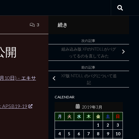
続き
3
次の記事
 公開
組み込み版 XPのNTDLLがバグ
ってるのを直してみた
前の記事
XP版 NTDLL のバグについて追
4月10日) – エキサ
記
CALENDAR
ier: APSB19-19
2019年3月
月
火
水
木
金
土
日
1
2
3
4
5
6
7
8
9
10