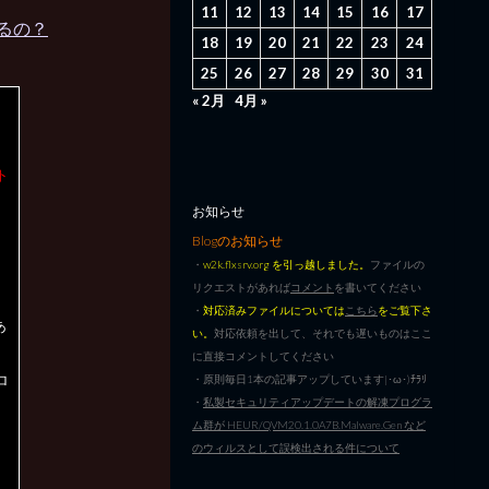
11
12
13
14
15
16
17
かるの？
18
19
20
21
22
23
24
25
26
27
28
29
30
31
« 2月
4月 »
ト
お知らせ
Blogのお知らせ
・
w2k.flxsrv.org を引っ越しました。
ファイルの
リクエストがあれば
コメント
を書いてください
・
対応済みファイルについては
こちら
をご覧下さ
あ
い。
対応依頼を出して、それでも遅いものはここ
に直接コメントしてください
ロ
・原則毎日1本の記事アップしています|･ω･)ﾁﾗﾘ
・
私製セキュリティアップデートの解凍プログラ
ム群が HEUR/QVM20.1.0A7B.Malware.Gen など
のウィルスとして誤検出される件について