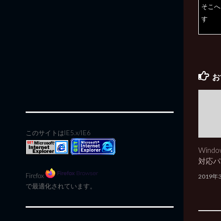
そこへ
す
お
このサイトはIE5.x/IE6
Windo
対応パ
Firefox
2019年
で最適化されています。