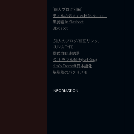
[個人ブログ別館]
ティルの気まぐれ日記 SeasonII
黒翼猫 in Slashdot
Blog spot
[知人のブログ/相互リンク]
KUMA TYPE
煤式自動連結器
PCトラブル解決(NetKing)
dim's Freesoft日本語化
脳脂肪のパクリメモ
INFORMATION