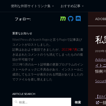
便利な外部サイトリンク集
おすすめ記事
コンテンツへスキップ
フォロー:
ADOB
黒翼猫のコンピュータ日記 3
重要なお知らせ
私製
Word Press の Search Regexと言うPluginで記事及び
コメントがロストしました。
記事はおおよそ復旧できましたが、
2023年7月
に書
2019年
き込まれたコメントのうち消えてしまったものの復
Adob
旧が不可能です
2023年5月のルート証明書の更新プログラムのイン
イト
ストールチェックに不具合があり、インストールに
恒例 Fl
成功してもエラーが表示される問題がありましたの
でファイルを差し替えました
Securi
ARTICLE SEARCH
【BM
検
一
索: