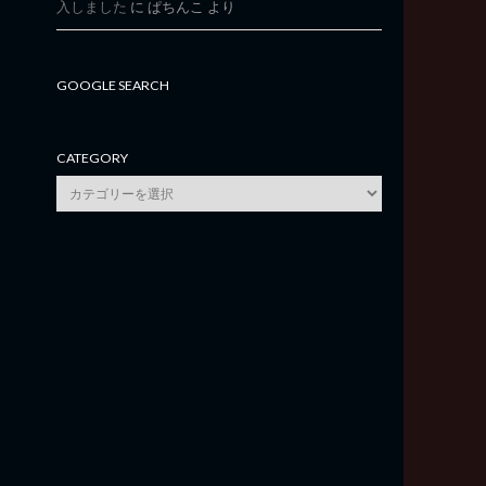
入しました
に
ぱちんこ
より
GOOGLE SEARCH
CATEGORY
category