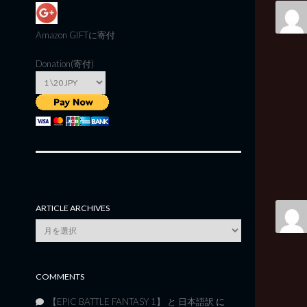
Amazon GIFT
に寄付
Donation(寄付)
ARTICLE ARCHIVES
Article
Archives
COMMENTS
【EPIC BATTLE FANTASY 1】 と 日本語訳
に