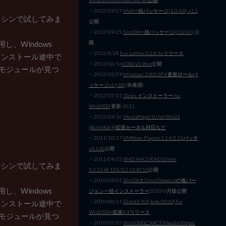
・2012/09/27
XNA一括パッケージ(1.0-4.0) v1.1
だマシンで試してみま
公開
・2012/09/25
SlimDX一括パッケージ(2.0/4.0)
公
し、Windows
開
・2012/8/28
Ese Lolifox 0.3.8.9a リリース
ると、インストール途中で
・2012/06/16
KDW v0.96m
公開
れたモジュールが見つ
・2012/05/29
Windows 2000 SP4 更新ロールパ
ッケージv2(r18)
(非推奨)
・2012/05/21
iTunes インストーラー for
Win2000
更新 v0.31
・2012/04/16
MediaPlayer10 for Win2k
(Build4069)拡張カーネル対応など
・2011/10/17
VMWare Playere 3.14/3.15パッチ
v3.14b
公開
・2011/04/23
AMD AHCI/RAID Driver
だマシンで試してみま
3.1.1548.155/3.2.1540.53
公開
・2010/09/01
SlimDXとDirectShowLibの複バー
し、Windows
ジョン一括インストーラー
2010/6月版公開
・2010/06/11
DirectX 9.0(June/2010) for
ると、インストール途中で
Win2000+拡張Kitリリース
れたモジュールが見つ
・2010/05/25
Win2000にXACT/XAudio/XInput