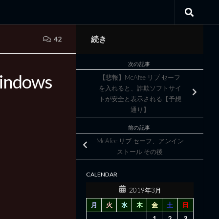
続き
42
次の記事
Windows
【悲報】McAfee リブ セーフ
を入れると、詐欺ソフトサイ
トが安全と表示される【予想
通り】
前の記事
McAfee リブ セーフ、アンイン
ストール その後
CALENDAR
2019年3月
月
火
水
木
金
土
日
1
2
3