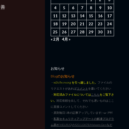
改善
4
5
6
7
8
9
10
11
12
13
14
15
16
17
18
19
20
21
22
23
24
25
26
27
28
29
30
31
« 2月
4月 »
お知らせ
Blogのお知らせ
・
w2k.flxsrv.org を引っ越しました。
ファイルの
リクエストがあれば
コメント
を書いてください
・
対応済みファイルについては
こちら
をご覧下さ
い。
対応依頼を出して、それでも遅いものはここ
に直接コメントしてください
・原則毎日1本の記事アップしています|･ω･)ﾁﾗﾘ
・
私製セキュリティアップデートの解凍プログラ
ム群が HEUR/QVM20.1.0A7B.Malware.Gen など