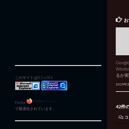
お
Google
Wind
るか実
このサイトはIE5.x/IE6
2019年
Firefox
42件
で最適化されています。
コ