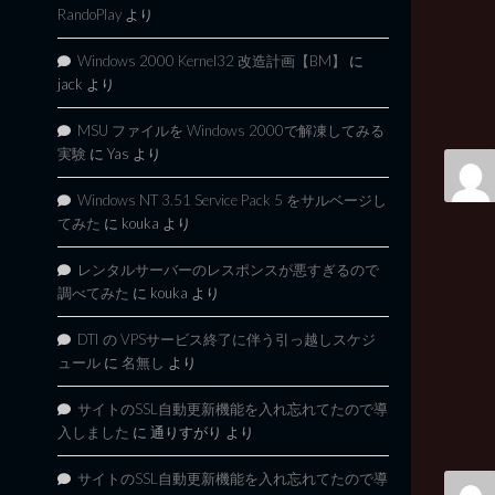
RandoPlay
より
Windows 2000 Kernel32 改造計画【BM】
に
jack
より
MSU ファイルを Windows 2000で解凍してみる
実験
に
Yas
より
Windows NT 3.51 Service Pack 5 をサルベージし
てみた
に
kouka
より
レンタルサーバーのレスポンスが悪すぎるので
調べてみた
に
kouka
より
DTI の VPSサービス終了に伴う引っ越しスケジ
ュール
に
名無し
より
サイトのSSL自動更新機能を入れ忘れてたので導
入しました
に
通りすがり
より
サイトのSSL自動更新機能を入れ忘れてたので導