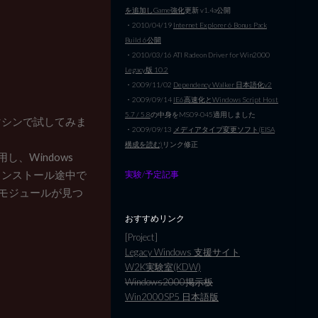
を追加しGame強化
更新 v1.4a公開
・2010/04/19
Internet Explorer 6 Bonus Pack
Build 6公開
・2010/03/16 ATI Radeon Driver for Win2000
Legacy版 10.2
・2009/11/02
Dependency Walker 日本語化v2
・2009/09/14
IE6高速化とWindows Script Host
5.7 / 5.8
の中身をMS09-045適用しました
だマシンで試してみま
・2009/09/13
メディアタイプ変更ソフト(EISA
構成を読む)
リンク修正
し、Windows
ると、インストール途中で
実験/予定記事
れたモジュールが見つ
おすすめリンク
[Project]
Legacy Windows 支援サイト
W2K実験室(KDW)
Windows2000掲示板
Win2000SP5 日本語版