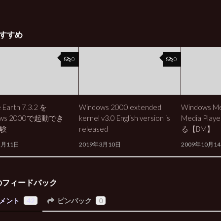
すすめ
0
0
 Earth 7.3.2 を
Windows 2000 extended
Windows M
ows 2000で起動でき
kernel v3.0 English version is
Media Pla
験
released
る【BM】
2月11日
2019年3月10日
2009年10月1
のフィードバック
メント
42
ピンバック
0