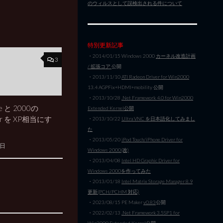
のウィルスとして誤検出される件について
特別更新記事
・2014/01/15 Windows 2000
カーネル改造計画
3
/ 拡張コア
公開
・2013/11/10
ATI Radeon Driver for Win2000
13.4 AGPFix+HDMI+mobility 公開
・2013/10/28
.Net Framework 4.0 for Win2000
e と 2000の
Extended Kernel公開
yer を XP相当にす
・2013/10/22
Ultra VNC を日本語化してみまし
た
・2013/05/20
iPod Touch/iPhone Driver for
4日
Windows 2000(改)
・2013/04/08
Intel HD Graphic Driver for
Windows 2000を作ってみた
・2013/01/18
Intel Matrix Storage Manager 8.9
更新(PCH/PCHM 対応)
・2023/08/15 PE Maker
v0.83
公開
・2022/02/13
.Net Framework 3.5SP1 for
Win2000 Extended Kernel公開