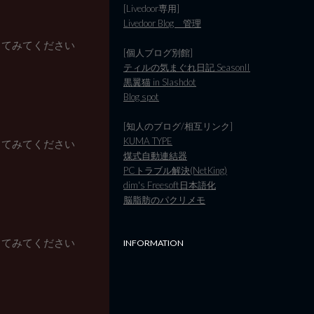
[Livedoor専用]
Livedoor Blog 管理
コピーしてみてください
[個人ブログ別館]
ティルの気まぐれ日記 SeasonII
黒翼猫 in Slashdot
Blog spot
[知人のブログ/相互リンク]
KUMA TYPE
コピーしてみてください
煤式自動連結器
PCトラブル解決(NetKing)
dim's Freesoft日本語化
脳脂肪のパクリメモ
コピーしてみてください
INFORMATION