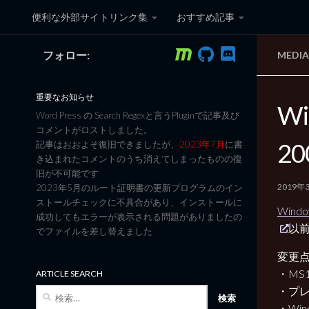
便利な外部サイトリンク集
おすすめ記事
コンテンツへスキップ
フォロー:
MEDI
黒翼猫のコンピュータ日記 3
重要なお知らせ
Wi
Word Press の Search Regexと言うPluginで記事及び
コメントがロストしました。
20
記事はおおよそ復旧できましたが、
2023年7月
に書
き込まれたコメントのうち消えてしまったものの復
旧が不可能です
2019年
2023年5月のルート証明書の更新プログラムのイン
ストールチェックに不具合があり、インストールに
Windo
成功してもエラーが表示される問題がありましたの
以
でファイルを差し替えました
変更
・MS15
ARTICLE SEARCH
・プ
検
索:
・Wind