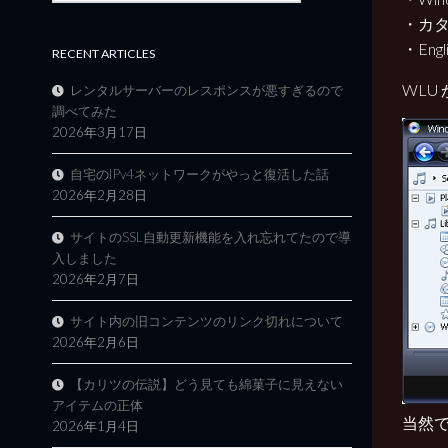
・カ
・Engli
RECENT ARTICLES
WLU
レンタルサーバーのレスポンスが悪すぎるので
調べてみた
2026年3月17日
自宅のIPv4ネットワークがやっと復活した話
2026年2月28日
サイトのSSL自動更新機能を入れ忘れてたので導
入しました
2026年2月7日
サイト内の旧コンテンツのリンク切れについて
2026年2月6日
【カリツの伝説】どう見ても綿菓子に見えない
アイテムの正体
当然
2026年1月4日