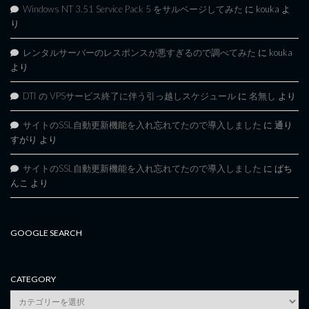
Windows NT 3.51 Service Pack 5 をサルベージしてみた
に
kouka
よ
り
レンタルサーバーのレスポンスが悪すぎるので調べてみた
に
kouka
より
DTI の VPSサービス終了に伴う引っ越しスケジュール
に
名無し
より
サイトのSSL自動更新機能を入れ忘れてたので導入しました
に
通り
すがり
より
サイトのSSL自動更新機能を入れ忘れてたので導入しました
に
ぱち
んこ
より
GOOGLE SEARCH
CATEGORY
category