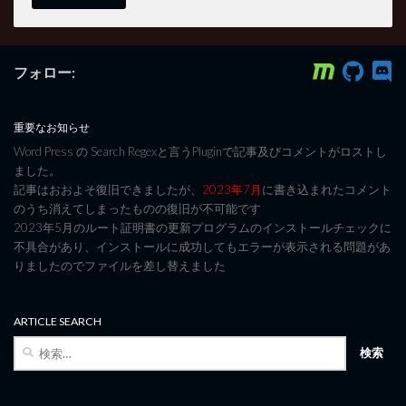
フォロー:
重要なお知らせ
Word Press の Search Regexと言うPluginで記事及びコメントがロストし
ました。
記事はおおよそ復旧できましたが、
2023年7月
に書き込まれたコメント
のうち消えてしまったものの復旧が不可能です
2023年5月のルート証明書の更新プログラムのインストールチェックに
不具合があり、インストールに成功してもエラーが表示される問題があ
りましたのでファイルを差し替えました
ARTICLE SEARCH
検
索: