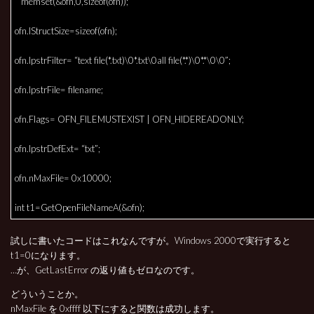
memset(&ofn,0,sizeof(ofn));
ofn.lStructSize=sizeof(ofn);
ofn.lpstrFilter= “text file(*.txt)\0*.txt\0all file(*.*)\0*.*\0\0”;
ofn.lpstrFile= filename;
ofn.Flags= OFN_FILEMUSTEXIST | OFN_HIDEREADONLY;
ofn.lpstrDefExt= “txt”;
ofn.nMaxFile= 0x10000;
int t1=GetOpenFileNameA(&ofn);
試しに書いたコードはこれなんですが。Windows 2000で実行すると
t1=0になります。
…が、GetLastError の返り値もゼロなのです。
どういうことか。
nMaxFile を 0xffff 以下にすると関数は成功します。