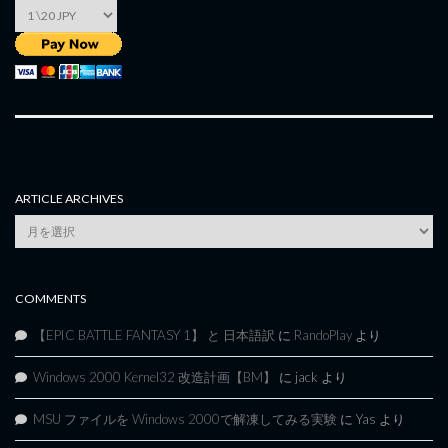
ARTICLE ARCHIVES
Article
Archives
COMMENTS
【EPIC BATTLE FANTASY 1】 と 日本語訳
に
RandoPlay
より
Windows 2000 Kernel32 改造計画【BM】
に
jack
より
MSU ファイルを Windows 2000で解凍してみる実験
に
Yas
より