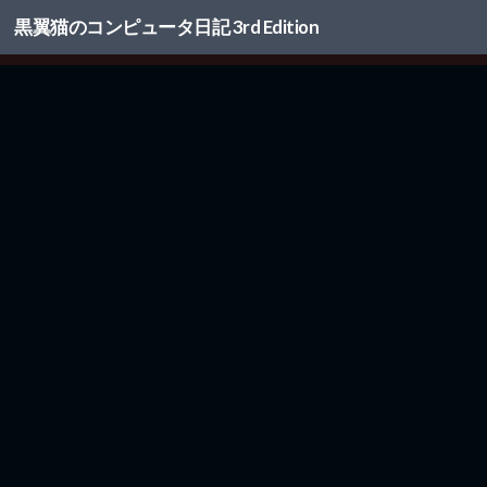
黒翼猫のコンピュータ日記 3rd Edition
コンテンツへスキップ