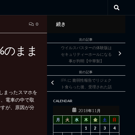
続き
0
次の記事
0%のまま
ウイルスバスターの体験版は
セキュリティーホールになる
事が判明【中華製】
前の記事
IPA に 脆弱性報告でリジェク
ト食らった後、受理された話
なってしまったスマホを
て、電車の中で取
CALENDAR
ですが、原因が分
2018年11月
月
火
水
木
金
土
日
1
2
3
4