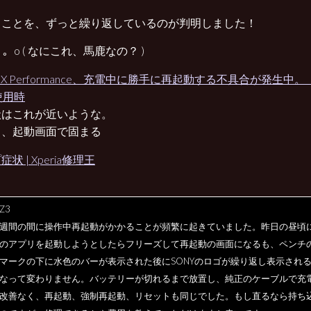
うことを、ずっと繰り返しているのが判明しました！
･) 。o ( なにこれ、馬鹿なの？ )
ria X Performance、充電中に勝手に再起動する不具合が発生中
使用時
状はこれが近いような。
し、起動画面で固まる
状 | Xperia修理王
 Z3
週間の間に操作中再起動がかかることが頻繁に起きていました。昨日の昼頃
のアプリを起動しようとしたらフリーズして再起動の画面になるも、ペンチ
マークの下に水色のバーが表示された後にSONYのロゴが繰り返し表示され
なって変わりません。バッテリーが切れるまで放置し、純正のケーブルで充
改善なく、再起動、強制再起動、リセットも同じでした。もし直るなら持ち