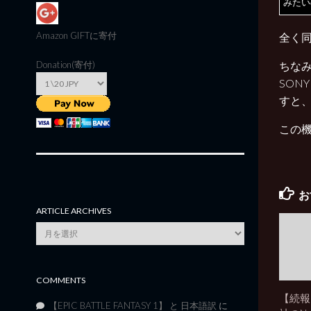
みたい
Amazon GIFT
に寄付
全く
Donation(寄付)
ちな
SON
すと
この機
お
ARTICLE ARCHIVES
Article
Archives
COMMENTS
【続報
【EPIC BATTLE FANTASY 1】 と 日本語訳
に