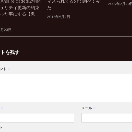
ns[Reloaded]2年間
ィスられてるので調べてみ
2009年7月20
ュリティ更新の約束
た
った事にする【鬼
2013年9月2日
9月23日
ントを残す
ント
※
※
メール
※
ト