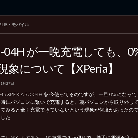
PHS・モバイル
rd Edition
Windows 2000 tunes up blog
O-04H が一晩充電しても、
現象について【XPeria】
11月27日
oMo XPERIA SO-04H を 今使ってるのですが、一旦 0% に
宅時にパソコンに繋いで充電すると、朝パソコンから取り外し
してみると全く充電できていないという現象が何度かあったの
ました
してしばらくすると、1%充電できた辺りで、勝手に電源が入り