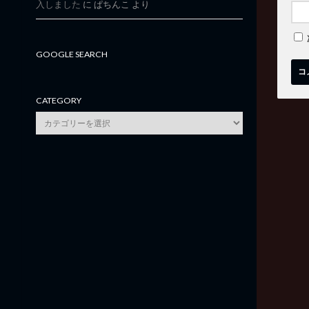
入しました
に
ぱちんこ
より
GOOGLE SEARCH
CATEGORY
category