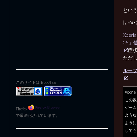
とい
|｡･ω
Xpe
05」
症
ただ
ループ症
このサイトはIE5.x/IE6
Xperia
この数
ゲーム
Firefox
ような
で最適化されています。
ように
しても