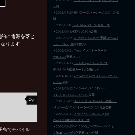
公開
・2012/09/25
SlimDX一括パッケージ(2.0/4.0)
公
開
・2012/8/28
Ese Lolifox 0.3.8.9a リリース
・2012/06/16
KDW v0.96m
公開
制的に電源を落と
・2012/05/29
Windows 2000 SP4 更新ロールパ
になります
ッケージv2(r18)
(非推奨)
・2012/05/21
iTunes インストーラー for
Win2000
更新 v0.31
・2012/04/16
MediaPlayer10 for Win2k
(Build4069)拡張カーネル対応など
・2011/10/17
VMWare Playere 3.14/3.15パッチ
v3.14b
公開
・2011/04/23
AMD AHCI/RAID Driver
3.1.1548.155/3.2.1540.53
公開
0
・2010/09/01
SlimDXとDirectShowLibの複バー
ジョン一括インストーラー
2010/6月版公開
・2010/06/11
DirectX 9.0(June/2010) for
Win2000+拡張Kitリリース
・2010/05/25
Win2000にXACT/XAudio/XInput
子島でモバイル
を追加しGame強化
更新 v1.4a公開