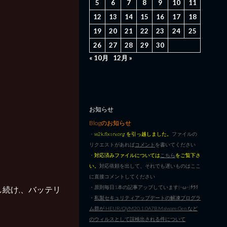
5
6
7
8
9
10
11
12
13
14
15
16
17
18
19
20
21
22
23
24
25
26
27
28
29
30
« 10月
12月 »
お知らせ
Blogのお知らせ
・
w2k.flxsrv.org を引っ越しました。
ファイルの
リクエストがあれば
コメント
を書いてください
・
対応済みファイルについては
こちら
をご覧下さ
い。
対応依頼を出して、それでも遅いものはここ
に直接コメントしてください
・原則毎日1本の記事アップしています|･ω･)ﾁﾗﾘ
続け,、バッテリ
・
私製セキュリティアップデートの解凍プログラ
ム群が HEUR/QVM20.1.0A7B.Malware.Gen など
のウィルスとして誤検出される件について