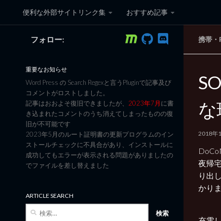
便利な外部サイトリンク集
おすすめ記事
コンテンツへスキップ
フォロー:
携帯・
黒翼猫のコンピュータ日記 3
重要なお知らせ
S
Word Press の Search Regexと言うPluginで記事及び
コメントがロストしました。
な
記事はおおよそ復旧できましたが、
2023年7月
に書
き込まれたコメントのうち消えてしまったものの復
旧が不可能です
2018年
2023年5月のルート証明書の更新プログラムのイン
ストールチェックに不具合があり、インストールに
DoC
成功してもエラーが表示される問題がありましたの
夜帰
でファイルを差し替えました
り出
かり
ARTICLE SEARCH
検
索:
充電