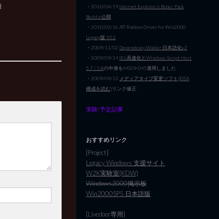
日
・2010/04/19
Internet Explorer 6 Bonus Pack
Build 6公開
・2010/03/16 ATI Radeon Driver for Win2000
Legacy版 10.2
・2009/11/02
Dependency Walker 日本語化v2
・2009/09/14
IE6高速化とWindows Script Host
5.7 / 5.8
の中身をMS09-045適用しました
・2009/09/13
メディアタイプ変更ソフト(EISA
構成を読む)
リンク修正
実験/予定記事
おすすめリンク
[Project]
Legacy Windows 支援サイト
W2K実験室(KDW)
Windows2000掲示板
Win2000SP5 日本語版
[Livedoor専用]