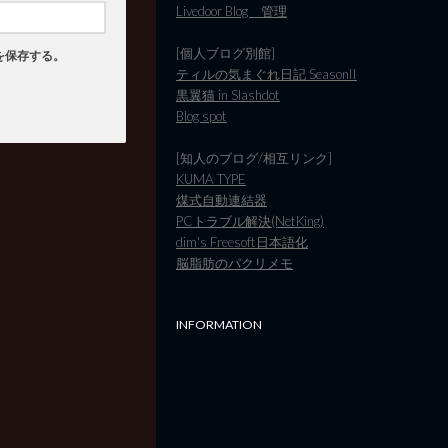
Livedoor Blog 管理
[個人ブログ別館]
を保存する。
ティルの気まぐれ日記 SeasonII
黒翼猫 in Slashdot
Blog spot
[知人のブログ/相互リンク]
KUMA TYPE
煤式自動連結器
PCトラブル解決(NetKing)
dim's Freesoft日本語化
脳脂肪のパクリメモ
INFORMATION