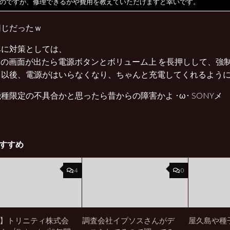
のですが、修理できるかや費用を教えていただけますと幸いです。
同じだったｗ
みに対策としては、
Y の画面が出たら電源ボタンとボリューム上 を長押しして、強
、以後、電源がはいらなくなり、ちゃんと充電してくれるよう
種限定の不具合かと思ったら昔からの障害かよ ･ω･ SONYメ
すすめ
4
0
】トリニティ株式会
調査会社イプソスさんがデ
屋久島や種