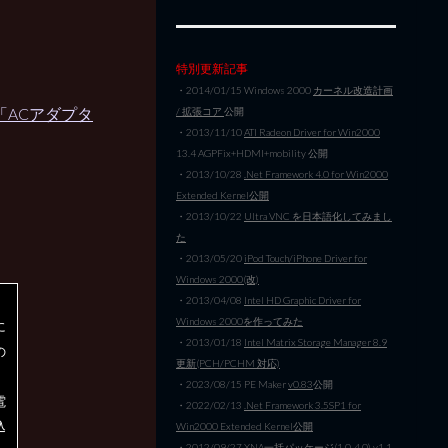
特別更新記事
・2014/01/15 Windows 2000
カーネル改造計画
。「ACアダプタ
/ 拡張コア
公開
・2013/11/10
ATI Radeon Driver for Win2000
13.4 AGPFix+HDMI+mobility 公開
・2013/10/28
.Net Framework 4.0 for Win2000
Extended Kernel公開
・2013/10/22
Ultra VNC を日本語化してみまし
た
・2013/05/20
iPod Touch/iPhone Driver for
Windows 2000(改)
・2013/04/08
Intel HD Graphic Driver for
Windows 2000を作ってみた
に
・2013/01/18
Intel Matrix Storage Manager 8.9
の
更新(PCH/PCHM 対応)
る
・2023/08/15 PE Maker
v0.83
公開
電
・2022/02/13
.Net Framework 3.5SP1 for
込
Win2000 Extended Kernel公開
・2012/09/27
XNA一括パッケージ(1.0-4.0) v1.1