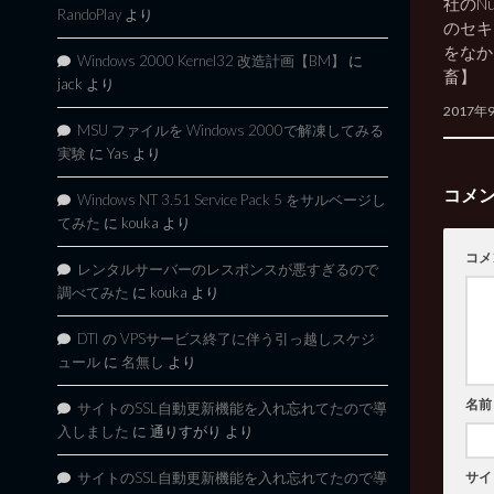
社のNuA
RandoPlay
より
のセキ
をなか
Windows 2000 Kernel32 改造計画【BM】
に
畜】
jack
より
2017年
MSU ファイルを Windows 2000で解凍してみる
実験
に
Yas
より
コメ
Windows NT 3.51 Service Pack 5 をサルベージし
てみた
に
kouka
より
コメ
レンタルサーバーのレスポンスが悪すぎるので
調べてみた
に
kouka
より
DTI の VPSサービス終了に伴う引っ越しスケジ
ュール
に
名無し
より
名前
サイトのSSL自動更新機能を入れ忘れてたので導
入しました
に
通りすがり
より
サイトのSSL自動更新機能を入れ忘れてたので導
サイ