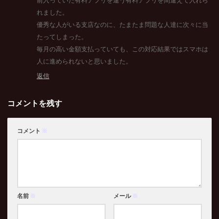
前入っていた有料アプリを違う有料アプリを間違えて入れら
れました。
優秀な人がいる支店なのに、たまたま問題な人達に次々に当
たってしまった。
毎月の高い金額支払っていても、この対応結果ではスマホは
人に進められないと思いました。
返信
コメントを残す
コメント
※
名前
※
メール
※