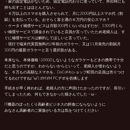
・家の固定電話がないため、固定電話代わりに使っていて、外出時にも
持ち出すことはほとんどない。
・６万以上のスマホを購入させられて、月に2000円以上スマホ代（割
賦）を支払っている。おそらく富士通の６万円の安心スマホ？
・ケータイ補償サービスは月額300円くらいのはずだが、1300円くら
い補償サービスで課金されていると店員が言っていたため老婦人は、す
ぐに補償サービスは解約してほしいと言っていた。
・現行で端末代実質無料の2年前のガラケー、又は11月発売の割賦月
500円の最新ガラケーと言う選択肢がある。
本来なら、本体価格 \10000しないようなガラケーもどきの携帯で十分
だと思うのですが、わからないからといって、老婦人が使わないよう
な、６万もの高額なスマホを、DoCoMoショップ町田の店員は売りつけ
てるわけですね( ˘ω˘) ｺﾜｲｺﾜｲ PCデポを彷彿します
手続きが早く終われば、老婦人の方に声掛けたかったのですが、長引い
てしまったため、何もできなかった猫さんでした・ω・
IT機器のぼったくり高齢者ビジネスの餌食にならないように
みなさん高齢者のご家族がいる方は気をつけてください