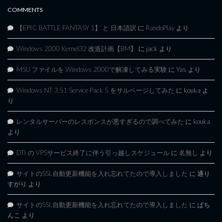
COMMENTS
【EPIC BATTLE FANTASY 1】 と 日本語訳
に
RandoPlay
より
Windows 2000 Kernel32 改造計画【BM】
に
jack
より
MSU ファイルを Windows 2000で解凍してみる実験
に
Yas
より
Windows NT 3.51 Service Pack 5 をサルベージしてみた
に
kouka
よ
り
レンタルサーバーのレスポンスが悪すぎるので調べてみた
に
kouka
より
DTI の VPSサービス終了に伴う引っ越しスケジュール
に
名無し
より
サイトのSSL自動更新機能を入れ忘れてたので導入しました
に
通り
すがり
より
サイトのSSL自動更新機能を入れ忘れてたので導入しました
に
ぱち
んこ
より