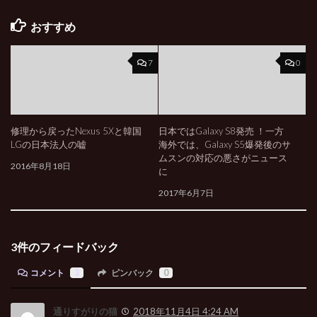
おすすめ
7
0
修理から戻ったNexus 5Xと韓国
日本ではGalaxy S8発売 ！一方
LGの日本法人の嘘
海外では、Galaxy S5爆発後のサ
ムスンの対応の悪さがニュース
2016年8月18日
に
2017年6月7日
3件のフィードバック
コメント
3
ピンバック
0
通りすがりの猫
2018年11月4日 4:24 AM