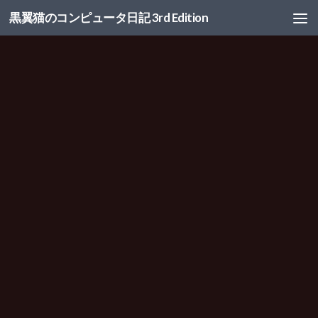
黒翼猫のコンピュータ日記 3rd Edition
コンテンツへスキップ