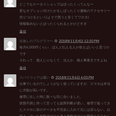
どこでもケータイショップはぼったくってんなー
変なオプション付けたがるしぼったくり価格のアクセサリー
売りつけるという(よそで買うと安くてワロタ)
情報集めないとぼったくられるとかひどすぎ
返信
名無しのプログラマー
2018年11月4日 12:30 PM
毎月6,000円くらい、ぽんと払える人が使えばいいと思うの
です
それって、個人じゃなくて、法人か、個人事業主ですよね
返信
スパイウェアは嫌い
2018年11月6日 6:03 PM
仕事でいるのでしょうがなく使っていますが、スマホは本当
に月額が高いです。
修理に出した時に散々な目に合いました。
状態不調と持って言っても故障判断が遅い。修理で返ってき
たスマホに前のデータを不完全に入れて元には戻らない。以