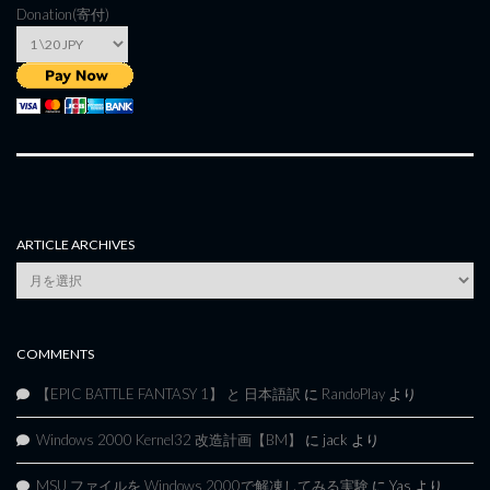
Donation(寄付)
ARTICLE ARCHIVES
Article
Archives
COMMENTS
【EPIC BATTLE FANTASY 1】 と 日本語訳
に
RandoPlay
より
Windows 2000 Kernel32 改造計画【BM】
に
jack
より
MSU ファイルを Windows 2000で解凍してみる実験
に
Yas
より