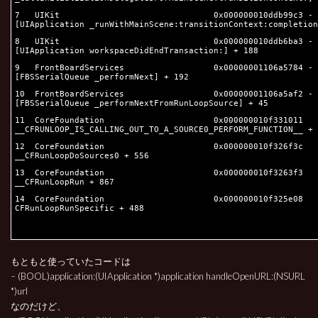
7 UIKit 0x000000010ddb99c3 -
[UIApplication _runWithMainScene:transitionContext:completion
8 UIKit 0x000000010ddb6ba3 -
[UIApplication workspaceDidEndTransaction:] + 188
9 FrontBoardServices 0x00000001106a5784 -
[FBSSerialQueue _performNext] + 192
10 FrontBoardServices 0x00000001106a5af2 -
[FBSSerialQueue _performNextFromRunLoopSource] + 45
11 CoreFoundation 0x000000010f331011
__CFRUNLOOP_IS_CALLING_OUT_TO_A_SOURCE0_PERFORM_FUNCTION__ + 
12 CoreFoundation 0x000000010f326f3c
__CFRunLoopDoSources0 + 556
13 CoreFoundation 0x000000010f3263f3
__CFRunLoopRun + 867
14 CoreFoundation 0x000000010f325e08
CFRunLoopRunSpecific + 488
もともと使っていたコードは
– (BOOL)application:(UIApplication *)application handleOpenURL:(NSURL
*)url
なのだけど、