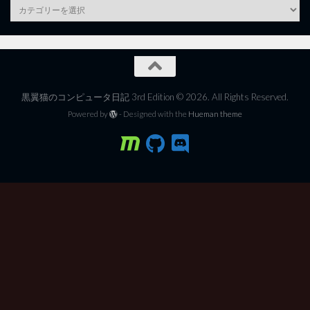
category
黒翼猫のコンピュータ日記 3rd Edition © 2026. All Rights Reserved.
Powered by
- Designed with the
Hueman theme