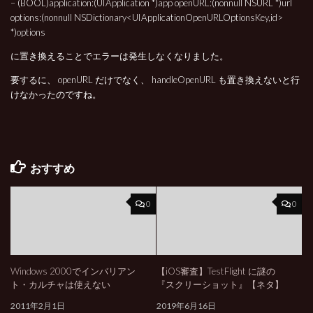
– (BOOL)application:(UIApplication *)app openURL:(nonnull NSURL *)url
options:(nonnull NSDictionary<UIApplicationOpenURLOptionsKey,id>
*)options
に置き換えることでエラーは発生しなくなりました。
要するに、 openURL だけでなく、 handleOpenURL も置き換えないと行
けなかったのですね。
おすすめ
0
0
Windows 2000でインバリアン
【iOS審査】TestFlight に謎の
ト・カルチャは使えない
『スクリーショット』【ネタ】
2011年2月1日
2019年6月16日