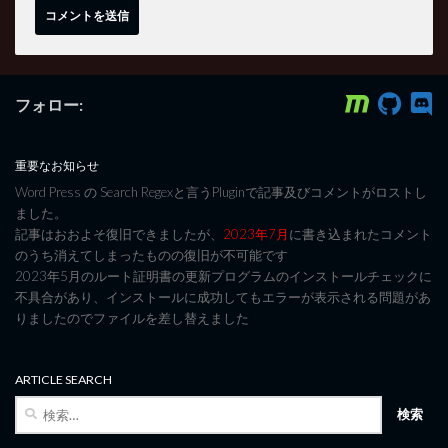
フォロー:
重要なお知らせ
Word Press の Search Regexと言うPluginで記事及びコメントがロストし
ました。
記事はおおよそ復旧できましたが、
2023年7月
に書き込まれたコメント
のうち消えてしまったものの復旧が不可能です
2023年5月のルート証明書の更新プログラムのインストールチェックに
不具合があり、インストールに成功してもエラーが表示される問題があ
りましたのでファイルを差し替えました
ARTICLE SEARCH
検
索: