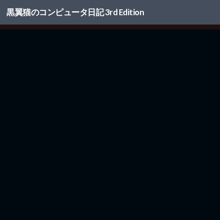
黒翼猫のコンピュータ日記 3rd Edition
コンテンツへスキップ