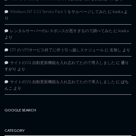
Windows NT 3.51 Service Pack 5 をサルベージしてみた
に
kouka
よ
り
レンタルサーバーのレスポンスが悪すぎるので調べてみた
に
kouka
より
DTI の VPSサービス終了に伴う引っ越しスケジュール
に
名無し
より
サイトのSSL自動更新機能を入れ忘れてたので導入しました
に
通り
すがり
より
サイトのSSL自動更新機能を入れ忘れてたので導入しました
に
ぱち
んこ
より
GOOGLE SEARCH
CATEGORY