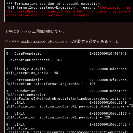
*** Terminating app due to uncaught exception
‘NSInternalInconsistencyException’, reason: ‘
Application has
LSSupportsOpeningDocumentsInPlace key, but doesn’t implement
application:openURL:options: on delegate
丁寧にクラッシュ理由が書いてた。
どうやら application:openURL:options: も実装する必要があるらしい
0
CoreFoundation
0x000000010f404f45
__exceptionPreprocess + 165
1 libobjc.A.dylib 0x000000010d3c3deb
objc_exception_throw + 48
2 CoreFoundation 0x000000010f404daa +
[NSException raise:format:arguments:] + 106
3 Foundation 0x000000010cbb15ee -
[NSAssertionHandler
handleFailureInMethod:object:file:lineNumber:description:] + 
4 UIKit 0x000000010ddc5549 __4
[UIApplication _applicationOpenURL:payload:]_block_invoke + 4
5 UIKit 0x000000010ddc5133 -
[UIApplication _applicationOpenURL:payload:] + 729
6 UIKit 0x000000010ddb34c1 -
[UIApplication
_callInitializationDelegatesForMainScene:transitionContext:] 