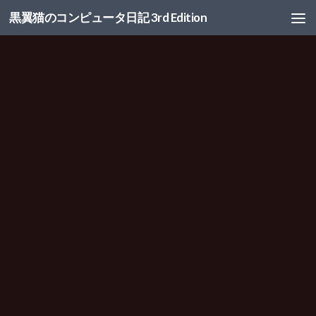
黒翼猫のコンピュータ日記 3rd Edition
コンテンツへスキップ