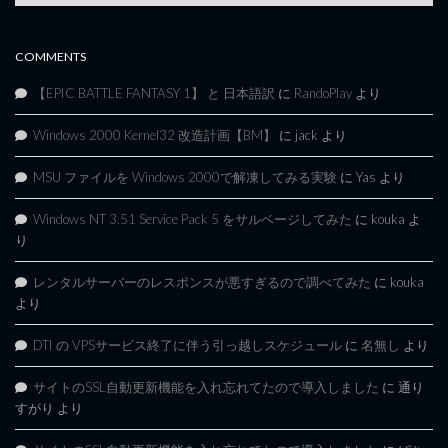
Archives
COMMENTS
【EPIC BATTLE FANTASY 1】 と 日本語訳
に
RandoPlay
より
Windows 2000 Kernel32 改造計画【BM】
に
jack
より
MSU ファイルを Windows 2000で解凍してみる実験
に
Yas
より
Windows NT 3.51 Service Pack 5 をサルベージしてみた
に
kouka
よ
り
レンタルサーバーのレスポンスが悪すぎるので調べてみた
に
kouka
より
DTI の VPSサービス終了に伴う引っ越しスケジュール
に
名無し
より
サイトのSSL自動更新機能を入れ忘れてたので導入しました
に
通り
すがり
より