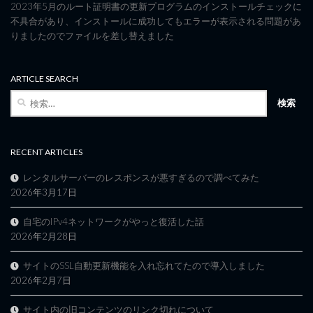
2023年5月のルート証明書の更新プログラムのインストールチェックに
不具合があり、インストールに成功してもエラーが表示される問題があ
りましたのでファイルを差し替えました
ARTICLE SEARCH
検
索:
RECENT ARTICLES
レンタルサーバーのレスポンスが悪すぎるので調べてみた
2026年3月17日
自宅のIPv4ネットワークがやっと復活した話
2026年2月28日
サイトのSSL自動更新機能を入れ忘れてたので導入しました
2026年2月7日
サイト内の旧コンテンツのリンク切れについて