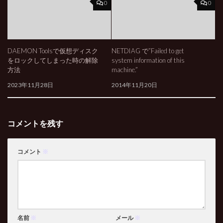
0
0
DAEMON Toolsで仮想ディスク
NETDIAG で”Failed to get
をロックしてしまった時の解除
system information of this
方法
machine.”
2023年11月28日
2014年11月20日
コメントを残す
コメント
※
名前
※
メール
※