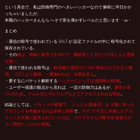
という具合で、私は防御専門のヘタレハッカーなので 解析に半日かか
っちゃいましたが、
本職のハッカーさんなら へそで茶を沸かすレベルだと思います ・ω・
まとめ
・通信の暗号で使われている SALT が 設定ファイルの中に 暗号化されて
保存されている。
・その
鍵は、簡単に復号できるので、難読化してるだけでほとんど意味
は無い
・通信で使われる暗号は、
暗号鍵が 固定の128bit 相当なのでかなり脆
弱。 3DES より脆弱。一度漏れれば、全部丸見え
。
・要するにパケット解析する
ハッカーにとっては 紙同然の防御
。
・ユーザー保護の観点から見れば、一定の防御力はあるが、
通信が非
SSLのため
、
フォルダにマルウェアなどでアクセスされれば死ぬ
。
結論としては、
パケットの改竄で、 ジュエル(課金石）を 大量に持った
アカウントを作成するのは非常に簡単
で、
RMT で 不正に作成したアカ
ウントが大量に販売されていたのは、コロプラさんの暗号化 技術力が
ゴミ同然だったのが原因
。