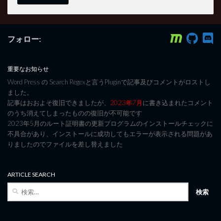
フォロー:
重要なお知らせ
Word Press の Search Regexと言うPluginで記事及びコメントがロストし
ました。
記事はおおよそ復旧できましたが、
2023年7月
に書き込まれたコメント
のうち消えてしまったものの復旧が不可能です
2023年5月のルート証明書の更新プログラムのインストールチェックに
不具合があり、インストールに成功してもエラーが表示される問題があ
りましたのでファイルを差し替えました
ARTICLE SEARCH
検
索: