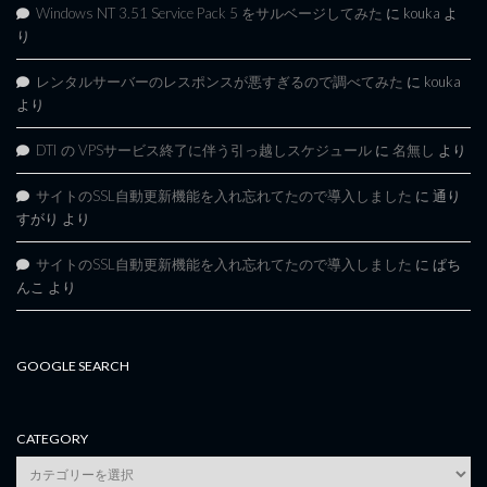
Windows NT 3.51 Service Pack 5 をサルベージしてみた
に
kouka
よ
り
レンタルサーバーのレスポンスが悪すぎるので調べてみた
に
kouka
より
DTI の VPSサービス終了に伴う引っ越しスケジュール
に
名無し
より
サイトのSSL自動更新機能を入れ忘れてたので導入しました
に
通り
すがり
より
サイトのSSL自動更新機能を入れ忘れてたので導入しました
に
ぱち
んこ
より
GOOGLE SEARCH
CATEGORY
category