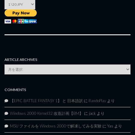
ARTICLE ARCHIVES
Article
Archives
COMMENTS
【EPIC BATTLE FANTASY 1】 と 日本語訳
に
RandoPlay
より
Windows 2000 Kernel32 改造計画【BM】
に
jack
より
MSU ファイルを Windows 2000で解凍してみる実験
に
Yas
より