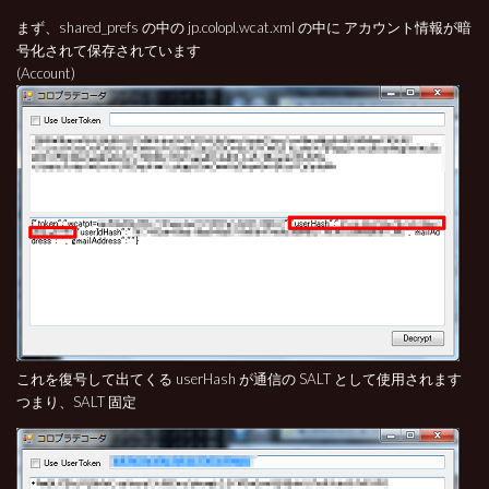
まず、shared_prefs の中の jp.colopl.wcat.xml の中に アカウント情報が暗
号化されて保存されています
(Account)
これを復号して出てくる userHash が通信の SALT として使用されます
つまり、SALT 固定