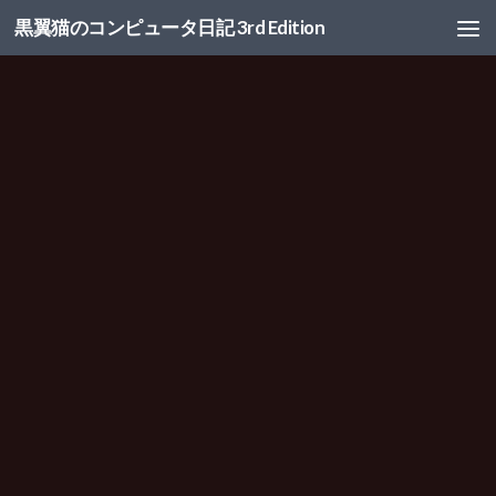
黒翼猫のコンピュータ日記 3rd Edition
コンテンツへスキップ