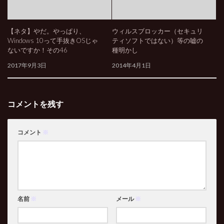
【ネタ】やだ。やっぱり、
ウィルスブロッカー（セキュリ
Windows 10って手抜きOSじゃ
ティソフトではない）等の嘘の
ないですか！その46
種明かし
2017年9月3日
2014年4月1日
コメントを残す
コメント
※
名前
※
メール
※