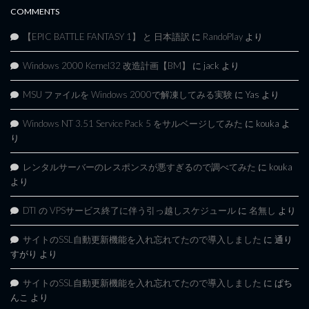
COMMENTS
【EPIC BATTLE FANTASY 1】 と 日本語訳
に
RandoPlay
より
Windows 2000 Kernel32 改造計画【BM】
に
jack
より
MSU ファイルを Windows 2000で解凍してみる実験
に
Yas
より
Windows NT 3.51 Service Pack 5 をサルベージしてみた
に
kouka
よ
り
レンタルサーバーのレスポンスが悪すぎるので調べてみた
に
kouka
より
DTI の VPSサービス終了に伴う引っ越しスケジュール
に
名無し
より
サイトのSSL自動更新機能を入れ忘れてたので導入しました
に
通り
すがり
より
サイトのSSL自動更新機能を入れ忘れてたので導入しました
に
ぱち
んこ
より