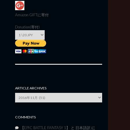
Amazon GIFT
に寄付
Donation(寄付)
ARTICLE ARCHIVES
Article
Archives
COMMENTS
【EPIC BATTLE FANTASY 1】 と 日本語訳
に