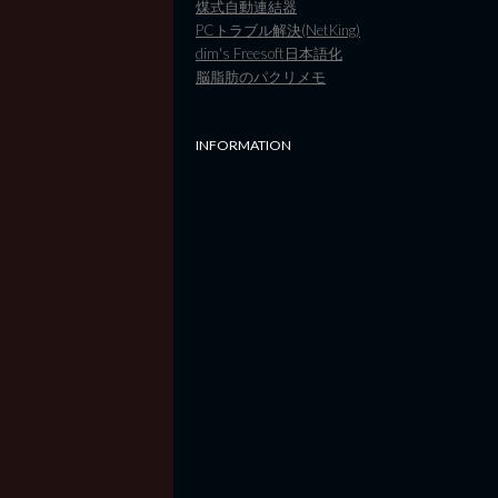
煤式自動連結器
PCトラブル解決(NetKing)
dim's Freesoft日本語化
脳脂肪のパクリメモ
INFORMATION