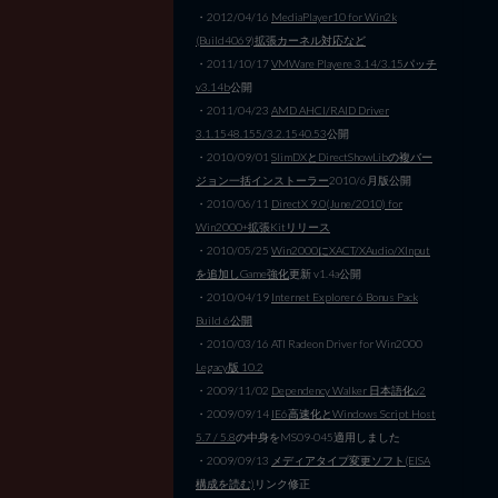
・2012/04/16
MediaPlayer10 for Win2k
(Build4069)拡張カーネル対応など
・2011/10/17
VMWare Playere 3.14/3.15パッチ
v3.14b
公開
・2011/04/23
AMD AHCI/RAID Driver
3.1.1548.155/3.2.1540.53
公開
・2010/09/01
SlimDXとDirectShowLibの複バー
ジョン一括インストーラー
2010/6月版公開
・2010/06/11
DirectX 9.0(June/2010) for
Win2000+拡張Kitリリース
・2010/05/25
Win2000にXACT/XAudio/XInput
を追加しGame強化
更新 v1.4a公開
・2010/04/19
Internet Explorer 6 Bonus Pack
Build 6公開
・2010/03/16 ATI Radeon Driver for Win2000
Legacy版 10.2
・2009/11/02
Dependency Walker 日本語化v2
・2009/09/14
IE6高速化とWindows Script Host
5.7 / 5.8
の中身をMS09-045適用しました
・2009/09/13
メディアタイプ変更ソフト(EISA
構成を読む)
リンク修正