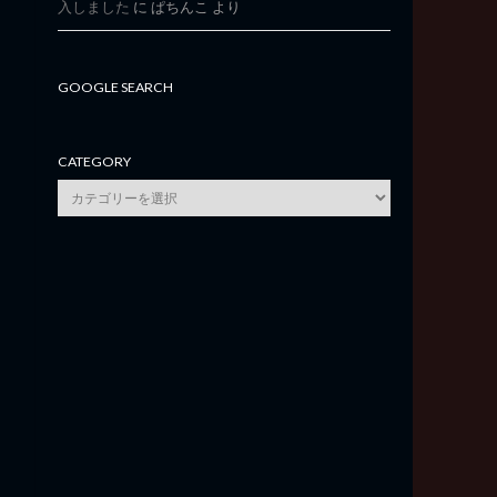
入しました
に
ぱちんこ
より
GOOGLE SEARCH
CATEGORY
category