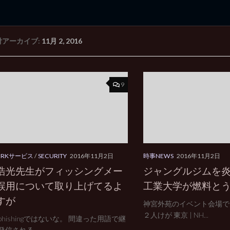
付アーカイブ:
11月 2, 2016
rd Edition
Windows 2000 tunes up blog
9
ORKサービス
/
SECURITY
2016年11月2日
時事NEWS
2016年11月2日
浩光先生がフィッシングメー
ジャングルジムを
誤用について取り上げてるよ
工業大学が燃料と
すが
神宮外苑のイベント会場で
２人けが 東京 | NH...
hishingではないな。 間違った用語で継
信される...