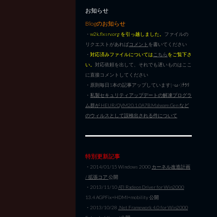
お知らせ
Blogのお知らせ
・
w2k.flxsrv.org を引っ越しました。
ファイルの
リクエストがあれば
コメント
を書いてください
・
対応済みファイルについては
こちら
をご覧下さ
い。
対応依頼を出して、それでも遅いものはここ
に直接コメントしてください
・原則毎日1本の記事アップしています|･ω･)ﾁﾗﾘ
・
私製セキュリティアップデートの解凍プログラ
ム群が HEUR/QVM20.1.0A7B.Malware.Gen など
のウィルスとして誤検出される件について
特別更新記事
・2014/01/15 Windows 2000
カーネル改造計画
/ 拡張コア
公開
・2013/11/10
ATI Radeon Driver for Win2000
13.4 AGPFix+HDMI+mobility 公開
・2013/10/28
.Net Framework 4.0 for Win2000