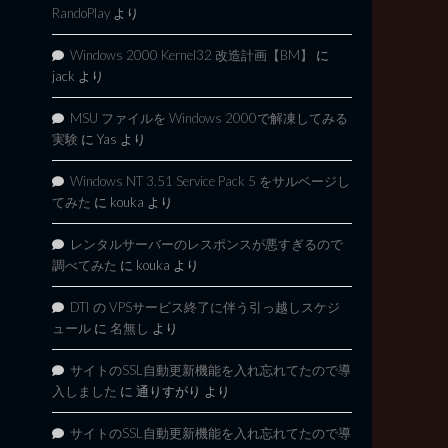
RandoPlay
より
Windows 2000 Kernel32 改造計画【BM】
に
jack
より
MSU ファイルを Windows 2000で解凍してみる
実験
に
Yas
より
Windows NT 3.51 Service Pack 5 をサルベージし
てみた
に
kouka
より
レンタルサーバーのレスポンスが悪すぎるので
調べてみた
に
kouka
より
DTI の VPSサービス終了に伴う引っ越しスケジ
ュール
に
名無し
より
サイトのSSL自動更新機能を入れ忘れてたので導
入しました
に
通りすがり
より
サイトのSSL自動更新機能を入れ忘れてたので導