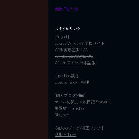
実験/予定記事
おすすめリンク
[Project]
Legacy Windows 支援サイト
W2K実験室(KDW)
Windows2000掲示板
Win2000SP5 日本語版
[Livedoor専用]
Livedoor Blog 管理
[個人ブログ別館]
ティルの気まぐれ日記 SeasonII
黒翼猫 in Slashdot
Blog spot
[知人のブログ/相互リンク]
KUMA TYPE