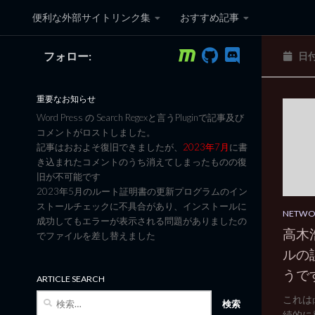
便利な外部サイトリンク集
おすすめ記事
コンテンツへスキップ
フォロー:
日
黒翼猫のコンピュータ日記 3
重要なお知らせ
Word Press の Search Regexと言うPluginで記事及び
コメントがロストしました。
記事はおおよそ復旧できましたが、
2023年7月
に書
き込まれたコメントのうち消えてしまったものの復
旧が不可能です
2023年5月のルート証明書の更新プログラムのイン
ストールチェックに不具合があり、インストールに
NETW
成功してもエラーが表示される問題がありましたの
高木
でファイルを差し替えました
ルの
うで
ARTICLE SEARCH
検
これはp
索:
続的に発