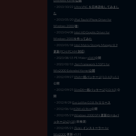
Extended Kernel公開
・2013/10/22
Ultra VNC を日本語化してみまし
た
・2013/05/20
iPod Touch/iPhone Driver for
Windows 2000(改)
・2013/04/08
Intel HD Graphic Driver for
Windows 2000を作ってみた
・2013/01/18
Intel Matrix Storage Manager 8.9
更新(PCH/PCHM 対応)
・2023/08/15 PE Maker
v0.83
公開
・2022/02/13
.Net Framework 3.5SP1 for
Win2000 Extended Kernel公開
・2012/09/27
XNA一括パッケージ(1.0-4.0) v1.1
公開
・2012/09/25
SlimDX一括パッケージ(2.0/4.0)
公
開
・2012/8/28
Ese Lolifox 0.3.8.9a リリース
・2012/06/16
KDW v0.96m
公開
・2012/05/29
Windows 2000 SP4 更新ロールパ
ッケージv2(r18)
(非推奨)
・2012/05/21
iTunes インストーラー for
Win2000
更新 v0.31