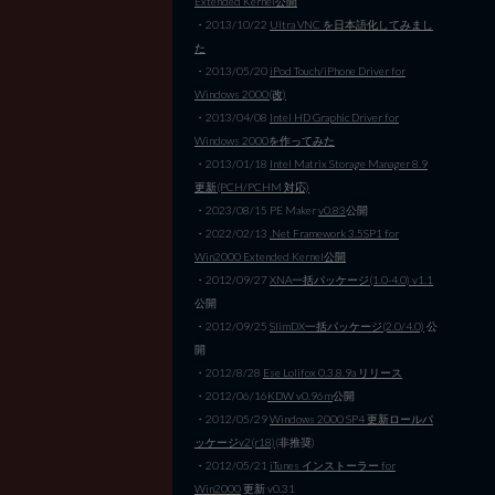
Extended Kernel公開
・2013/10/22
Ultra VNC を日本語化してみまし
た
・2013/05/20
iPod Touch/iPhone Driver for
Windows 2000(改)
・2013/04/08
Intel HD Graphic Driver for
Windows 2000を作ってみた
・2013/01/18
Intel Matrix Storage Manager 8.9
更新(PCH/PCHM 対応)
・2023/08/15 PE Maker
v0.83
公開
・2022/02/13
.Net Framework 3.5SP1 for
Win2000 Extended Kernel公開
・2012/09/27
XNA一括パッケージ(1.0-4.0) v1.1
公開
・2012/09/25
SlimDX一括パッケージ(2.0/4.0)
公
開
・2012/8/28
Ese Lolifox 0.3.8.9a リリース
・2012/06/16
KDW v0.96m
公開
・2012/05/29
Windows 2000 SP4 更新ロールパ
ッケージv2(r18)
(非推奨)
・2012/05/21
iTunes インストーラー for
Win2000
更新 v0.31