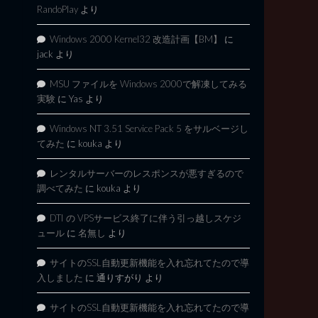
RandoPlay
より
Windows 2000 Kernel32 改造計画【BM】
に
jack
より
MSU ファイルを Windows 2000で解凍してみる
実験
に
Yas
より
Windows NT 3.51 Service Pack 5 をサルベージし
てみた
に
kouka
より
レンタルサーバーのレスポンスが悪すぎるので
調べてみた
に
kouka
より
DTI の VPSサービス終了に伴う引っ越しスケジ
ュール
に
名無し
より
サイトのSSL自動更新機能を入れ忘れてたので導
入しました
に
通りすがり
より
サイトのSSL自動更新機能を入れ忘れてたので導