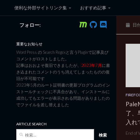
便利な外部サイトリンク集
おすすめ記事
コンテンツへスキップ
フォロー:
日
黒翼猫のコンピュータ日記 3
重要なお知らせ
Word Press の Search Regexと言うPluginで記事及び
コメントがロストしました。
記事はおおよそ復旧できましたが、
2023年7月
に書
き込まれたコメントのうち消えてしまったものの復
旧が不可能です
2023年5月のルート証明書の更新プログラムのイン
ストールチェックに不具合があり、インストールに
FIREFO
成功してもエラーが表示される問題がありましたの
Pal
でファイルを差し替えました
了、早
入れ
ARTICLE SEARCH
検
End of 
索: