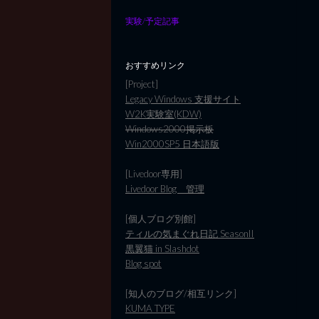
実験/予定記事
おすすめリンク
[Project]
Legacy Windows 支援サイト
W2K実験室(KDW)
Windows2000掲示板
Win2000SP5 日本語版
[Livedoor専用]
Livedoor Blog 管理
[個人ブログ別館]
ティルの気まぐれ日記 SeasonII
黒翼猫 in Slashdot
Blog spot
[知人のブログ/相互リンク]
KUMA TYPE