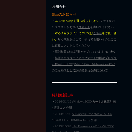
お知らせ
Blogのお知らせ
・
w2k.flxsrv.org を引っ越しました。
ファイルの
リクエストがあれば
コメント
を書いてください
・
対応済みファイルについては
こちら
をご覧下さ
い。
対応依頼を出して、それでも遅いものはここ
に直接コメントしてください
・原則毎日1本の記事アップしています|･ω･)ﾁﾗﾘ
・
私製セキュリティアップデートの解凍プログラ
ム群が HEUR/QVM20.1.0A7B.Malware.Gen など
のウィルスとして誤検出される件について
特別更新記事
・2014/01/15 Windows 2000
カーネル改造計画
/ 拡張コア
公開
・2013/11/10
ATI Radeon Driver for Win2000
13.4 AGPFix+HDMI+mobility 公開
・2013/10/28
.Net Framework 4.0 for Win2000