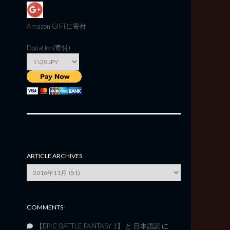
Amazon GIFT
に寄付
Donation(寄付)
ARTICLE ARCHIVES
Article
Archives
COMMENTS
【EPIC BATTLE FANTASY 1】 と 日本語訳
に