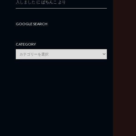
入しました
に
ぱちんこ
より
GOOGLE SEARCH
CATEGORY
category