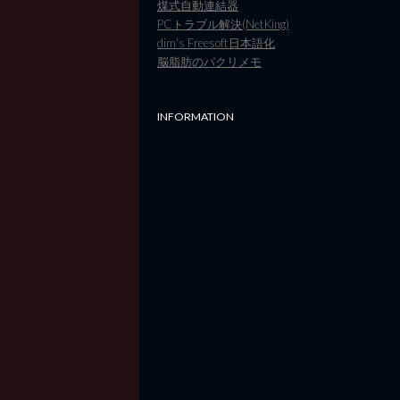
煤式自動連結器
PCトラブル解決(NetKing)
dim's Freesoft日本語化
脳脂肪のパクリメモ
INFORMATION