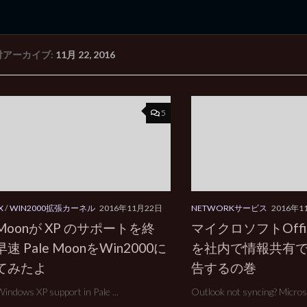
付アーカイブ:
11月 22, 2016
rd Edition
Windows 2000 tunes up blog
5
X
/
WIN2000拡張カーネル
2016年11月22日
NETWORKサービス
2016年1
eMoonが XP のサポートを終
マイクロソフトOffi
速 Pale MoonをWin2000に
を社内で情報共有
てみたよ
告するの巻
Windows XP support in Pale ...
Outlook not syncing? Microso