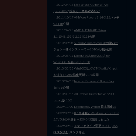
・2012/04/16
MediaPlayer10 for Win2k
(Build4069)拡張カーネル対応など
・2011/10/17
VMWare Playere 3.14/3.15パッチ
v3.14b
公開
・2011/04/23
AMD AHCI/RAID Driver
3.1.1548.155/3.2.1540.53
公開
・2010/09/01
SlimDXとDirectShowLibの複バー
ジョン一括インストーラー
2010/6月版公開
・2010/06/11
DirectX 9.0(June/2010) for
Win2000+拡張Kitリリース
・2010/05/25
Win2000にXACT/XAudio/XInput
を追加しGame強化
更新 v1.4a公開
・2010/04/19
Internet Explorer 6 Bonus Pack
Build 6公開
・2010/03/16 ATI Radeon Driver for Win2000
Legacy版 10.2
・2009/11/02
Dependency Walker 日本語化v2
・2009/09/14
IE6高速化とWindows Script Host
5.7 / 5.8
の中身をMS09-045適用しました
・2009/09/13
メディアタイプ変更ソフト(EISA
構成を読む)
リンク修正